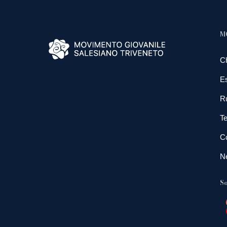
M
C
E
R
Te
Co
N
So