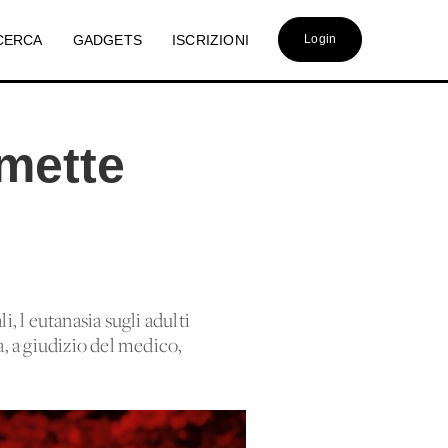
CERCA
GADGETS
ISCRIZIONI
Login
rmette
i, l'eutanasia sugli adulti
a, a giudizio del medico,