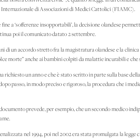
della nostra convivenza civile”, è quanto si legge in un comunic
e Internazionale di Associazioni di Medici Cattolici (FIAMC).
fine a ‘sofferenze insopportabili’, la decisione olandese permett
tinua poi il comunicato datato 2 settembre.
ani di un accordo stretto fra la magistratura olandese e la clinic
ce morte” anche ai bambini colpiti da malattie incurabili e che s
a richiesto un anno e che è stato scritto in parte sulla base della
o dopo passo, in modo preciso e rigoroso, la procedura che i medi
documento prevede, per esempio, che un secondo medico indipe
same.
enalizzata nel 1994, poi nel 2002 era stata promulgata la legge 