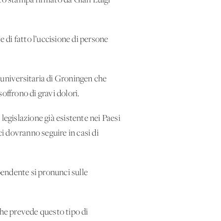
ato stampa firmato da Gian Luigi
e di fatto l’uccisione di persone
a universitaria di Groningen che
offrono di gravi dolori.
 legislazione già esistente nei Paesi
ci dovranno seguire in casi di
ndente si pronunci sulle
che prevede questo tipo di