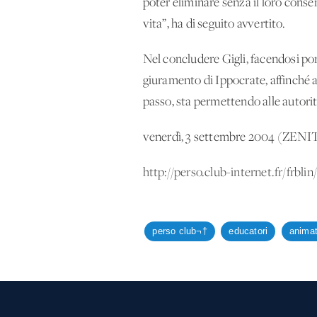
poter eliminare senza il loro conse
vita”, ha di seguito avvertito.
Nel concludere Gigli, facendosi port
giuramento di Ippocrate, affinché a
passo, sta permettendo alle autorit
venerdì, 3 settembre 2004 (ZENIT
http://perso.club-internet.fr/frbl
perso club¬†
educatori
animat