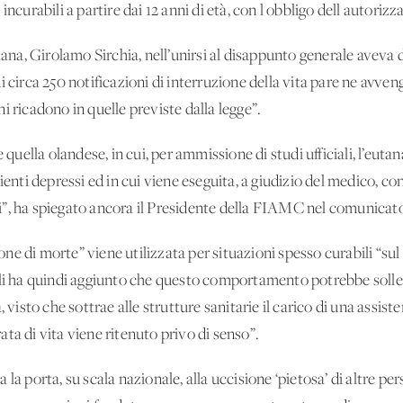
ncurabili a partire dai 12 anni di età, con l'obbligo dell'autorizza
iana, Girolamo Sirchia, nell’unirsi al disappunto generale aveva 
 circa 250 notificazioni di interruzione della vita pare ne avveng
i ricadono in quelle previste dalla legge”.
 quella olandese, in cui, per ammissione di studi ufficiali, l’eutan
ienti depressi ed in cui viene eseguita, a giudizio del medico, con
”, ha spiegato ancora il Presidente della FIAMC nel comunicato
e di morte” viene utilizzata per situazioni spesso curabili “sul 
gli ha quindi aggiunto che questo comportamento potrebbe sollev
, visto che sottrae alle strutture sanitarie il carico di una assis
ta di vita viene ritenuto privo di senso”.
 la porta, su scala nazionale, alla uccisione ‘pietosa’ di altre 