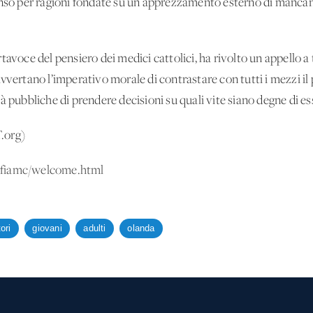
nso per ragioni fondate su un apprezzamento esterno di mancanza
avoce del pensiero dei medici cattolici, ha rivolto un appello a t
vvertano l’imperativo morale di contrastare con tutti i mezzi il
à pubbliche di prendere decisioni su quali vite siano degne di ess
.org)
in/fiamc/welcome.html
ori
giovani
adulti
olanda