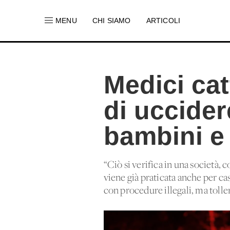
MENU
CHI SIAMO
ARTICOLI
Medici cat
di uccide
bambini e
“Ciò si verifica in una società, 
viene già praticata anche per cas
con procedure illegali, ma tolle