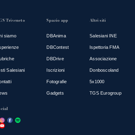
GS Triveneto
Spazio app
Altri siti
hi siamo
DBAnima
Salesiani INE
sperienze
DBContest
Ispettoria FMA
ubriche
DBDrive
Associazione
sti Salesiani
Iscrizioni
Donboscoland
ntatti
Fotografie
5x1000
ews
Gadgets
TGS Eurogroup
cial