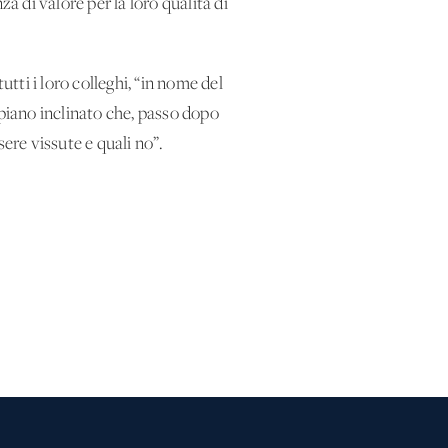
 di valore per la loro qualità di
utti i loro colleghi, “in nome del
 piano inclinato che, passo dopo
ere vissute e quali no”.