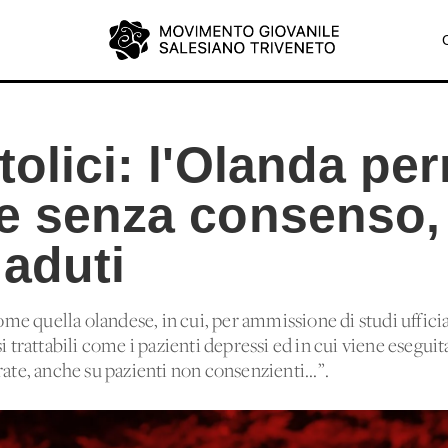
tolici: l'Olanda pe
re senza consenso,
 aduti
come quella olandese, in cui, per ammissione di studi ufficial
i trattabili come i pazienti depressi ed in cui viene eseguit
rate, anche su pazienti non consenzienti...”.