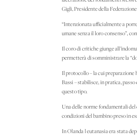
lacerazione dei fondamenti stessi 
Gigli, Presidente della Federazion
“Intenzionata ufficialmente a porre 
umane senza il loro consenso”, con
Il coro di critiche giunge all’indom
permetterà di somministrare la “dol
Il protocollo – la cui preparazione h
Bassi – stabilisce, in pratica, pass
questo tipo.
Una delle norme fondamentali del 
condizioni del bambino preso in e
In Olanda l'eutanasia era stata dep