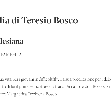
lia di Teresio Bosco
alesiana
 FAMIGLIA
vita per i giovani in difficolt√†. La sua predilezione per i debo
tto di lui il primo educatore di strada. Accanto a don Bosco, pri
dre: Margherita Occhiena Bosco.