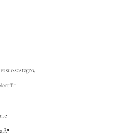
ere suo sostegno,
volont√†
ente
ta‚Ä¶