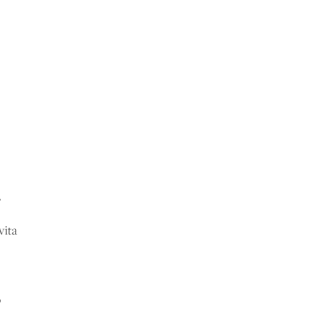
,
vita
o