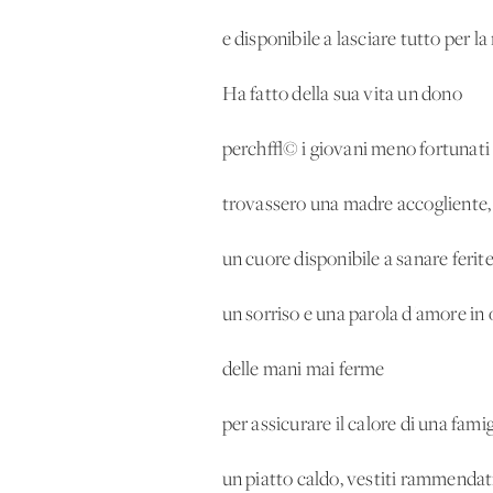
e disponibile a lasciare tutto per la 
Ha fatto della sua vita un dono
perch√© i giovani meno fortunati
trovassero una madre accogliente,
un cuore disponibile a sanare ferit
un sorriso e una parola d'amore i
delle mani mai ferme
per assicurare il calore di una famig
un piatto caldo, vestiti rammendati