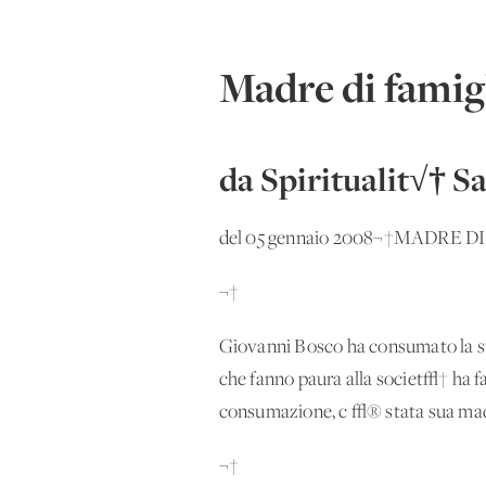
Madre di famig
da Spiritualit√† S
del 05 gennaio 2008
¬†MADRE DI
¬†
Giovanni Bosco ha consumato la sua 
che fanno paura alla societ√† ha fa
consumazione, c'√® stata sua ma
¬†