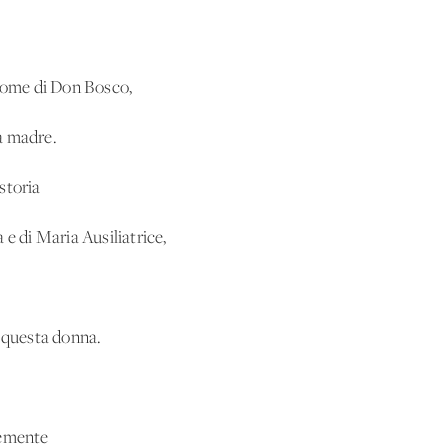
ome di Don Bosco,
a madre.
storia
 e di Maria Ausiliatrice,
i questa donna.
semente