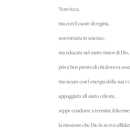
Non ricca,
ma con il cuore di regina,
non istruita in scienze,
ma educata nel santo timor di Dio,
priva ben presto di chi doveva ess
ma sicura con l'energia della sua 
appoggiata all'aiuto celeste,
seppe condurre a termine felicem
la missione che Dio le aveva affida