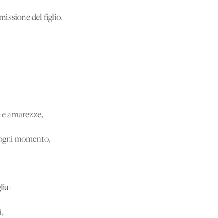
missione del figlio.
e e amarezze,
n ogni momento,
lia:
,