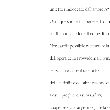
un letto rimboccato dall'amore‚Ä¶
Ovunque suoner√† benedetto il n
sar√† pur benedetto il nome di su
Non sar√† possibile raccontare la 
dell'opera della Provvidenza Divina
senza intrecciare il racconto
della carit√† e dell'abnegazione d
Le sue preghiere, i suoi sudori,
cooperarono a far germogliare la 