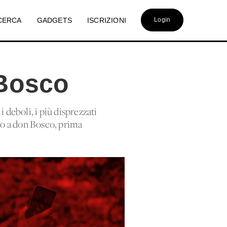
CERCA
GADGETS
ISCRIZIONI
Login
 Bosco
 deboli, i più disprezzati
nto a don Bosco, prima