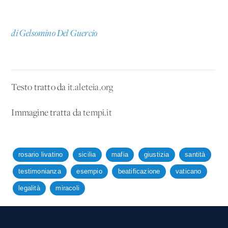
di Gelsomino Del Guercio
Testo tratto da
it.aleteia.org
Immagine tratta da
tempi.it
rosario livatino
sicilia
mafia
giustizia
santità
testimonianza
esempio
beatificazione
vaticano
legalità
miracoli