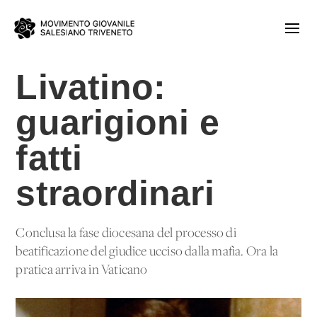
Livatino:
guarigioni e
fatti
straordinari
Conclusa la fase diocesana del processo di
beatificazione del giudice ucciso dalla mafia. Ora la
pratica arriva in Vaticano