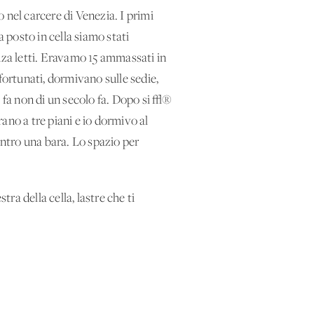
nel carcere di Venezia. I primi
a posto in cella siamo stati
nza letti. Eravamo 15 ammassati in
fortunati, dormivano sulle sedie,
fa non di un secolo fa. Dopo si √®
rano a tre piani e io dormivo al
ntro una bara. Lo spazio per
ra della cella, lastre che ti