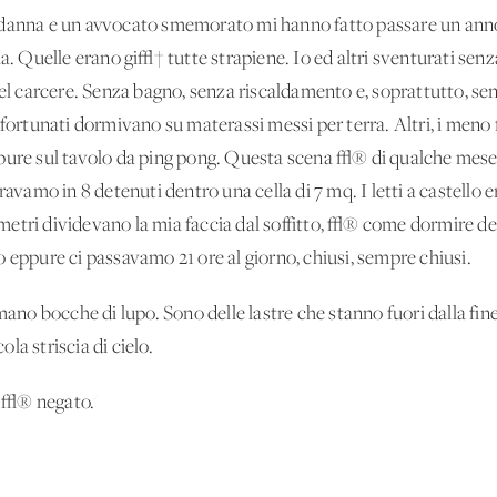
ndanna e un avvocato smemorato mi hanno fatto passare un anno 
a. Quelle erano gi√† tutte strapiene. Io ed altri sventurati senz
del carcere. Senza bagno, senza riscaldamento e, soprattutto, se
 fortunati dormivano su materassi messi per terra. Altri, i meno 
pure sul tavolo da ping pong. Questa scena √® di qualche mese 
ravamo in 8 detenuti dentro una cella di 7 mq. I letti a castello e
etri dividevano la mia faccia dal soffitto, √® come dormire de
 eppure ci passavamo 21 ore al giorno, chiusi, sempre chiusi.
mano bocche di lupo. Sono delle lastre che stanno fuori dalla finest
la striscia di cielo.
o √® negato.'