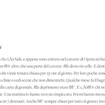
i
'Io ho l‚ÄôAids, e appena sono entrato nel carcere di Opera mi h
 non √® altro che una parte del carcere. √à diviso in celle. E dentr
che viene tenuta chiusa per 23 ore al giorno. Per loro poche son
ro clinico vedi scene che non dimentichi. Qualche mese fa il bagn
lla carta di giornale. √à deprimente stare l√¨. E c‚Äô√® chi no
elle. Una mattina lo hanno trovato impiccato. Poi mi hanno mes
o in 7 detenuti. Anche l√¨ sempre chiusi per tutto il giorno. Inv