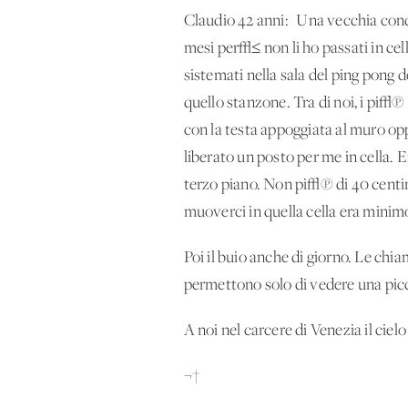
Claudio 42 anni: ' Una vecchia co
mesi per√≤ non li ho passati in cell
sistemati nella sala del ping pong 
quello stanzone. Tra di noi, i pi√π
con la testa appoggiata al muro op
liberato un posto per me in cella. E
terzo piano. Non pi√π di 40 centim
muoverci in quella cella era minimo
Poi il buio anche di giorno. Le chia
permettono solo di vedere una picco
A noi nel carcere di Venezia il ciel
¬†