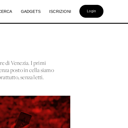
CERCA
GADGETS
ISCRIZIONI
Login
e di Venezia. I primi
senza posto in cella siamo
attutto, senza letti.