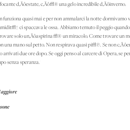
offocante d‚Äôestate, c‚Äô√® una gelo incredibile d‚Äôinverno.
on funziona quasi mai e per non ammalarci la notte dormivamo ve
Äôumidit√† ci spaccava le ossa. Abbiamo temuto il peggio quando 
rovare solo un‚Äôaspirina √® un miracolo. Come trovare un me
 con una mano sul petto. Non respirava quasi pi√π. Se non c‚Äôe
 arrivati due ore dopo. Se oggi penso al carcere di Opera, se p
empo senza speranza.'
Maggiore
rsone