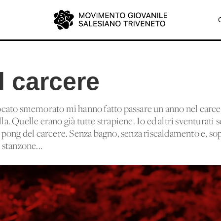
l carcere
cato smemorato mi hanno fatto passare un anno nel carcer
lla. Quelle erano già tutte strapiene. Io ed altri sventurati 
ng pong del carcere. Senza bagno, senza riscaldamento e, sopr
stanzone...