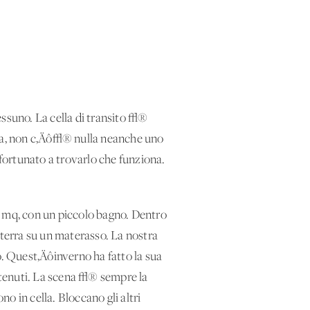
nessuno. La cella di transito √®
uota, non c‚Äô√® nulla neanche uno
 fortunato a trovarlo che funziona.
8 mq, con un piccolo bagno. Dentro
 terra su un materasso. La nostra
go. Quest‚Äôinverno ha fatto la sua
detenuti. La scena √® sempre la
o in cella. Bloccano gli altri