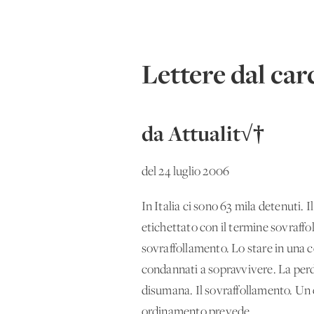
Lettere dal car
da Attualit√†
del 24 luglio 2006
In Italia ci sono 63 mila detenut
etichettato con il termine sovraffo
sovraffollamento. Lo stare in una c
condannati a sopravvivere. La perdit
disumana. Il sovraffollamento. Un e
ordinamento prevede.