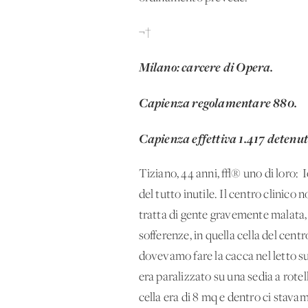
¬†
Milano: carcere di Opera.
Capienza regolamentare 880.
Capienza effettiva 1.417 detenut
Tiziano, 44 anni, √® uno di loro: 
del tutto inutile. Il centro clinico
tratta di gente gravemente malata, 
sofferenze, in quella cella del cent
dovevamo fare la cacca nel letto su
era paralizzato su una sedia a rot
cella era di 8 mq e dentro ci stavam