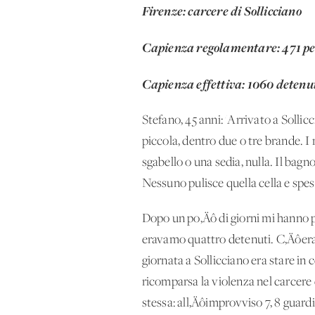
Firenze: carcere di Sollicciano
Capienza regolamentare: 471 p
Capienza effettiva: 1060 detenu
Stefano, 45 anni: 'Arrivato a Sollic
piccola, dentro due o tre brande. 
sgabello o una sedia, nulla. Il bag
Nessuno pulisce quella cella e spess
Dopo un po‚Äô di giorni mi hanno p
eravamo quattro detenuti. C‚Äôera u
giornata a Sollicciano era stare in 
ricomparsa la violenza nel carcere 
stessa: all‚Äôimprovviso 7, 8 guard