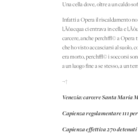
Una cella dove, oltre a un caldo s
Infatti a Opera il riscaldamento n
l‚Äôacqua ci entrava in cella e l‚
carcere, anche perch√© a Opera t
che ho visto accasciarsi al suolo,
era morto, perch√© i soccorsi sono
a un luogo fine a se stesso, a un t
¬†
Venezia: carcere Santa Maria 
Capienza regolamentare 111 pe
Capienza effettiva 270 detenuti