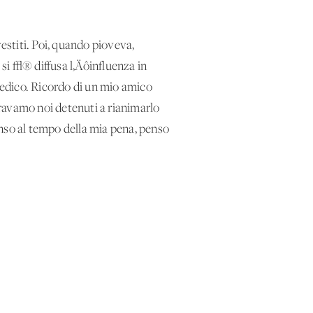
stiti. Poi, quando pioveva,
si √® diffusa l‚Äôinfluenza in
dico. Ricordo di un mio amico
ravamo noi detenuti a rianimarlo
enso al tempo della mia pena, penso