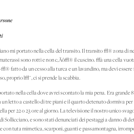
ersone
ti
ciano mi portato nella cella del transito. Il transito √® zona di 
I materassi sono rotti e non c‚Äô√® il cuscino. √à una cella v
no √® fatto da un cesso alla turca e un lavandino, ma devi essere
o, proprio l√¨, ci si prende la scabbia.
ortato nella cella dove avrei scontato la mia pena. Era grande 
n letto a castello di tre piani e il quarto detenuto dormiva per
cella per 22 o 23 ore al giorno. La televisione il nostro unico sva
di Sollicciano, e sono stati denunciati dei pestaggi a danno di 
ie con tuta mimetica, scarponi, guanti e passamontagna, irrompon