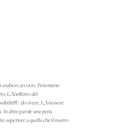
. Un esubero 20.000. Fenomeno
to. L‚Äôeffetto del
ssibilit√† di vivere. L‚Äôessere
a. In altre parole una pena
e superiore a quella che il nostro