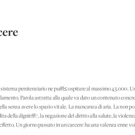
cere
i. Il sistema penitenziario ne pu√≤ ospitare al massimo 43.000
llamento. Parola astratta alla quale va dato un contenuto concre
ella senza avere lo spazio vitale. La mancanza di aria. La non po
a della dignit√†, la negazione del diritto alla salute, la violenz
ffetto. Un giorno passato in un carcere ha una valenza enne volt