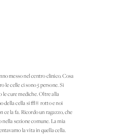
anno messo nel centro clinico. Cosa
o le celle ci sono 5 persone. Si
o le cure mediche. Oltre alla
o della cella si √® rotto e noi
n ce la fa. Ricordo un ragazzo, che
so nella sezione comune. La mia
entavamo la vita in quella cella.