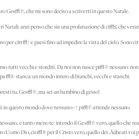
ro Ges√π, che mi sono deciso a scriverti in questo Natale.
tri Natali: anzi penso che sia una profanazione di ci√≤ che vera
o per citt√† e paesi fino ad impedire la vista del cielo. Sono ci
o tutti vecchi e storditi. Da noi non nasce pi√π nessuno: non 
opa √® stanca: un mondo intero di bianchi, vecchi e stanchi.
saresti tu, Ges√π, ma sei un bambino di gesso!
epi: in questo mondo dove nessuno¬† pi√π attende nessuno.
ssuno, e tanto meno te: intendo il Ges√π vero, quello che re
ro Uomo Dio, cio√® per il Cristo vero, quello dei ‚Äúbeati voi po