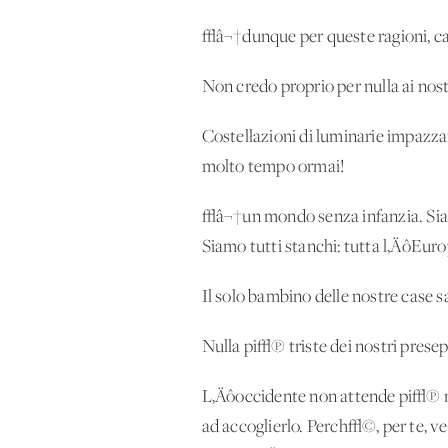
√â¬†dunque per queste ragioni, ca
Non credo proprio per nulla ai nos
Costellazioni di luminarie impazzan
molto tempo ormai!
√â¬†un mondo senza infanzia. Siam
Siamo tutti stanchi: tutta l‚ÄôEur
Il solo bambino delle nostre case 
Nulla pi√π triste dei nostri pres
L‚Äôoccidente non attende pi√π ne
ad accoglierlo. Perch√©, per te, ve