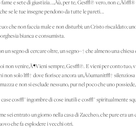
fame e sete di giustizia...‚Äù, per te, Ges√π vero, non c‚Äô√® p
che se le tue insegne pendono da tutte le pareti...
uo: che non faccia male e non disturbi; un Cristo riscaldato; un
borghesia bianca e consumista.
 un segno di cercare oltre, un segno¬† che almeno una chiesa
oi non venire‚Ä¶Vieni sempre, Ges√π. E vieni per conto tuo, 
ni non solo l√† dove fiorisce ancora un‚Äôumanit√† silenziosa 
azza e non si esclude nessuno, pur nel poco che uno possiede, e
e case cos√¨ ingombre di cose inutili e cos√¨ spiritualmente squ
ome sei entrato un giorno nella casa di Zaccheo, che pure era un 
ovo che fa esplodere i vecchi otri.