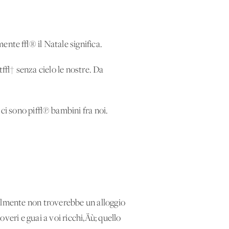
mente √® il Natale significa.
tt√† senza cielo le nostre. Da
ci sono pi√π bambini fra noi.
almente non troverebbe un alloggio
veri e guai a voi ricchi‚Äù; quello