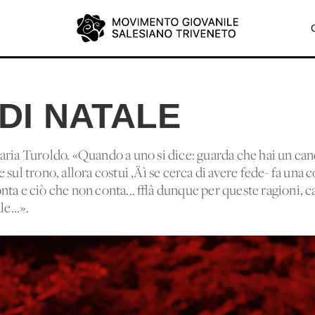
DI NATALE
aria Turoldo. «Quando a uno si dice: guarda che hai un canc
sul trono, allora costui ‚Äì se cerca di avere fede- fa una c
nta e ciò che non conta... √â dunque per queste ragioni, 
e...».