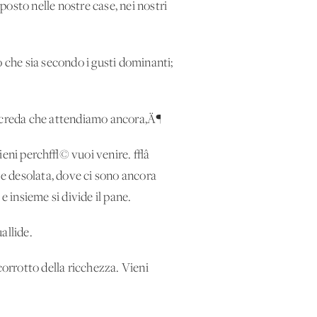
osto nelle nostre case, nei nostri
o che sia secondo i gusti dominanti;
 creda che attendiamo ancora‚Ä¶
vieni perch√© vuoi venire. √â
e desolata, dove ci sono ancora
 insieme si divide il pane.
allide.
corrotto della ricchezza. Vieni