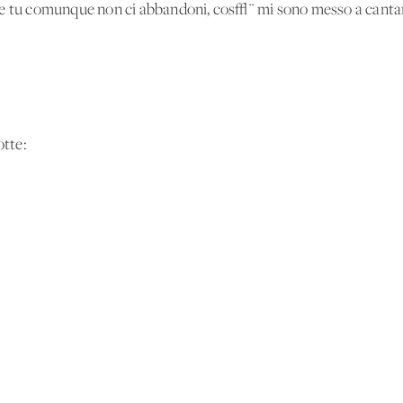
he tu comunque non ci abbandoni, cos√¨ mi sono messo a cantar
tte: