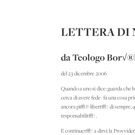
LETTERA DI
da Teologo Bor√®
del 23 dicembre 2006
Quando a uno si dice: guarda che hai
cerca di avere fede- fa una cosa pr
ancora pi√π libert√† di sempre, qu
responsabilit√†.
E continuer√† a dirsi: la Provvide