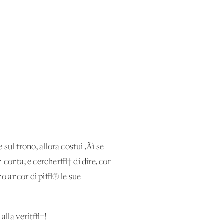
sul trono, allora costui ‚Äì se
n conta; e cercher√† di dire, con
no ancor di pi√π le sue
 alla verit√†!