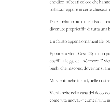
che dice ‚Äúbeati coloro che hanno 
palazzi, neppure in certe chiese, an
Di te abbiamo fatto un Cristo innoc
divenuto propriet√† di tutta una 
Un Cristo appena ornamentale. Non
Eppure tu vieni, Ges√π; tu non pu
cos√¨ la legge dell‚Äôamore. E vie
bimbi che nascono; dove non si amm
Ma vieni anche fra noi, nelle nostr
Vieni anche nella casa del ricco, c
come vita nuova,¬† come il vino nu