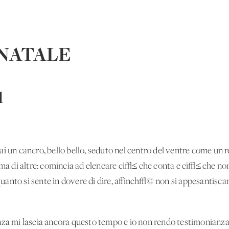
 NATALE
l
 un cancro, bello bello, seduto nel centro del ventre come un re 
ima di altre: comincia ad elencare ci√≤ che conta e ci√≤ che no
anto si sente in dovere di dire, affinch√© non si appesantisca
nza mi lascia ancora questo tempo e io non rendo testimonianza