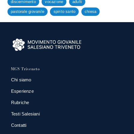
discernimento
vocazione
adulti
pastorale giovanile
spirito santo
chiesa
MGS Triveneto
Chi siamo
Esperienze
Rubriche
Testi Salesiani
Contatti