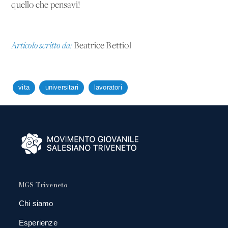
quello che pensavi!
Articolo scritto da:
Beatrice Bettiol
vita
universitari
lavoratori
MGS Triveneto
Chi siamo
Esperienze