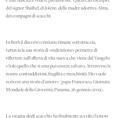
è mai riuscita a vedere pienamente. Quello, ad esempio,
del signor Shaibel, di Jolene, della madre adottiva Alma,
dei compagni di scacchi.
In Beth il discorso cristiano rimane sottotraccia,
tuttavia la sua storia di «redenzione» permette di
riflettere sull’offerta di vita nuova che viene dal Vangelo:
«Solo quello che si ama può essere salvato. Attraverso le
nostre contraddizioni, fragilità e meschinità Dio vuole
scrivere una storia d’amore» (papa Francesco, Giornata
Mondiale della Gioventù, Panama, 26 gennaio 2019).
La «regina degli scacchi» ha finalmente accolto l’amore