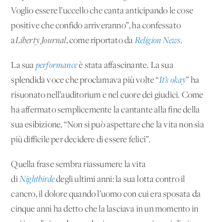
Voglio essere l’uccello che canta anticipando le cose
positive che confido arriveranno”, ha confessato
a
Liberty Journal
, come riportato da
Religion News
.
La sua
performance
è stata affascinante. La sua
splendida voce che proclamava più volte “
It’s okay
” ha
risuonato nell’auditorium e nel cuore dei giudici. Come
ha affermato semplicemente la cantante alla fine della
sua esibizione, “Non si può aspettare che la vita non sia
più difficile per decidere di essere felici”.
Quella frase sembra riassumere la vita
di
Nightbirde
degli ultimi anni: la sua lotta contro il
cancro, il dolore quando l’uomo con cui era sposata da
cinque anni ha detto che la lasciava in un momento in