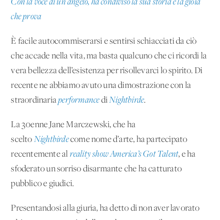
Con la voce di un angelo, ha condiviso la sua storia e la gioia
che prova
È facile autocommiserarsi e sentirsi schiacciati da ciò
che accade nella vita, ma basta qualcuno che ci ricordi la
vera bellezza dell’esistenza per risollevarci lo spirito. Di
recente ne abbiamo avuto una dimostrazione con la
straordinaria
performance
di
Nightbirde
.
La 30enne Jane Marczewski, che ha
scelto
Nightbirde
come nome d’arte, ha partecipato
recentemente al
reality show America’s Got Talent
, e ha
sfoderato un sorriso disarmante che ha catturato
pubblico e giudici.
Presentandosi alla giuria, ha detto di non aver lavorato