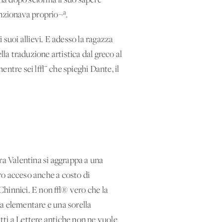
na dopo sciorina il suo sapere
funzionava proprio¬ª.
 suoi allievi. E adesso la ragazza
lla traduzione artistica dal greco al
mentre sei l√¨ che spieghi Dante, il
ra Valentina si aggrappa a una
ro acceso anche a costo di
a Chinnici. E non √® vero che la
ra elementare e una sorella
itti a Lettere antiche non ne vuole