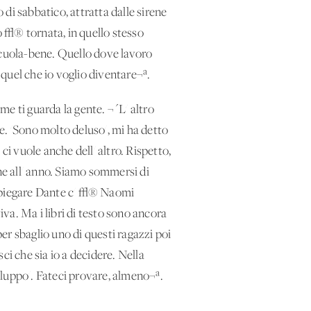
di sabbatico, attratta dalle sirene
no √® tornata, in quello stesso
scuola-bene. Quello dove lavoro
quel che io voglio diventare¬ª.
 ti guarda la gente. ¬´L' altro
e. 'Sono molto deluso', mi ha detto
 vuole anche dell' altro. Rispetto,
e all' anno. Siamo sommersi di
 spiegare Dante c' √® Naomi
va. Ma i libri di testo sono ancora
er sbaglio uno di questi ragazzi poi
ci che sia io a decidere. Nella
viluppo'. Fateci provare, almeno¬ª.