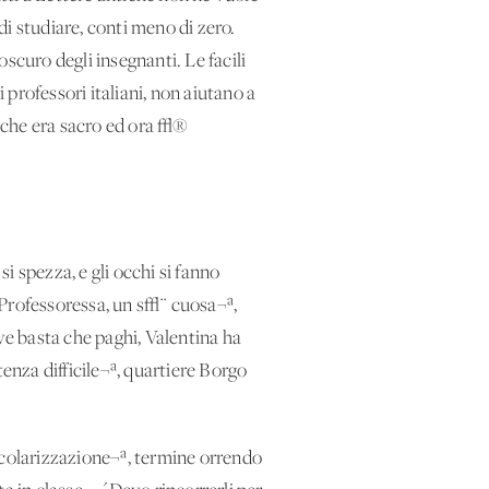
i studiare, conti meno di zero.
scuro degli insegnanti. Le facili
professori italiani, non aiutano a
o che era sacro ed ora √®
i spezza, e gli occhi si fanno
´Professoressa, un s√¨ cuosa¬ª,
ve basta che paghi, Valentina ha
enza difficile¬ª, quartiere Borgo
scolarizzazione¬ª, termine orrendo