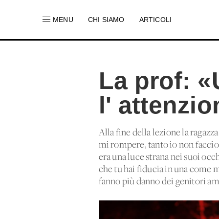
MENU
CHI SIAMO
ARTICOLI
La prof: «
l' attenzi
Alla fine della lezione la ragaz
mi rompere, tanto io non faccio 
era una luce strana nei suoi occ
che tu hai fiducia in una come m
fanno più danno dei genitori am