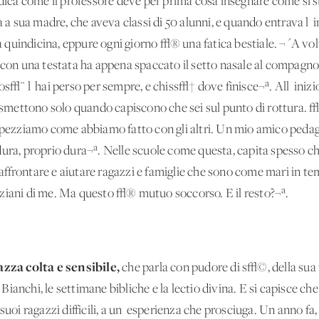
a come il professore deve per prima cosa insegnare come si sta
a a sua madre, che aveva classi di 50 alunni, e quando entrava l'
na quindicina, eppure ogni giorno √® una fatica bestiale. ¬´A vol
e con una testata ha appena spaccato il setto nasale al compagn
os√¨ l' hai perso per sempre, e chiss√† dove finisce¬ª. All' inizi
mettono solo quando capiscono che sei sul punto di rottura. 
 spezziamo come abbiamo fatto con gli altri. Un mio amico peda
dura, proprio dura¬ª. Nelle scuole come questa, capita spesso c
ffrontare e aiutare ragazzi e famiglie che sono come mari in te
ziani di me. Ma questo √® mutuo soccorso. E il resto?¬ª.
zza colta e sensibile,
che parla con pudore di s√©, della sua 
ianchi, le settimane bibliche e la lectio divina. E si capisce che
suoi ragazzi difficili, a un' esperienza che prosciuga. Un anno fa, 