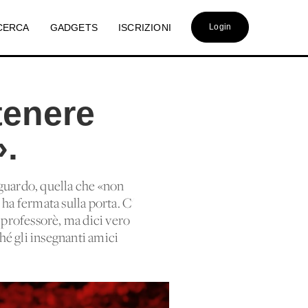
CERCA
GADGETS
ISCRIZIONI
Login
tenere
».
sguardo, quella che «non
 ha fermata sulla porta. C'
a professorè, ma dici vero
hé gli insegnanti amici