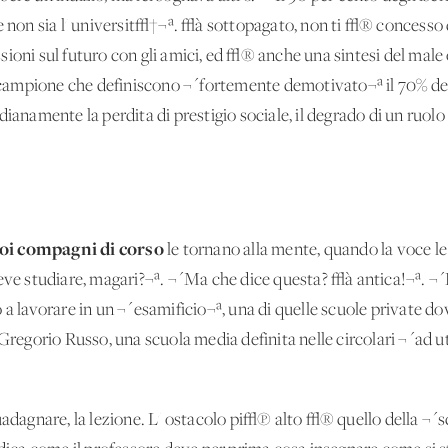
e non sia l' universit√†¬ª. √à sottopagato, non ti √® concesso d
ioni sul futuro con gli amici, ed √® anche una sintesi del male o
a campione che definiscono ¬´fortemente demotivato¬ª il 70% dei 
dianamente la perdita di prestigio sociale, il degrado di un ruol
uoi compagni di corso
le tornano alla mente, quando la voce le s
deve studiare, magari?¬ª. ¬´Ma che dice questa? √à antica!¬ª. ¬
 a lavorare in un ¬´esamificio¬ª, una di quelle scuole private do
 Gregorio Russo, una scuola media definita nelle circolari ¬´ad ut
guadagnare, la lezione. L' ostacolo pi√π alto √® quello della ¬´