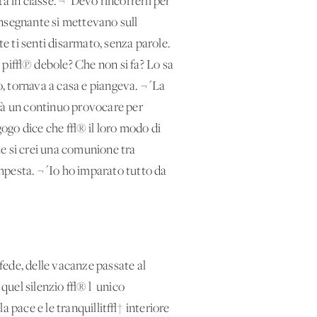
 in classe. ¬´Devo rincorrerli per
 insegnante si mettevano sull'
te ti senti disarmato, senza parole.
o pi√π debole? Che non si fa? Lo sa
o, tornava a casa e piangeva. ¬´La
√à un continuo provocare per
gogo dice che √® il loro modo di
he si crei una comunione tra
mpesta. ¬´Io ho imparato tutto da
fede, delle vacanze passate al
 quel silenzio √® l' unico
la pace e le tranquillit√† interiore