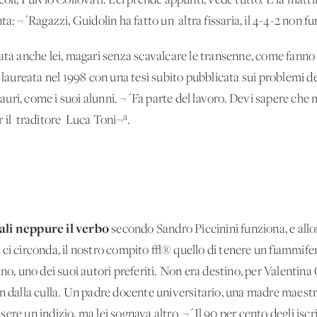
coli, Fulvio Collovati. Lei prende appunti, vede tutto. E la matti
ta: ¬´Ragazzi, Guidolin ha fatto un' altra fissaria, il 4-4-2 non 
ata anche lei, magari senza scavalcare le transenne, come fanno i
 laureata nel 1998 con una tesi subito pubblicata sui problemi de
Amauri, come i suoi alunni. ¬´Fa parte del lavoro. Devi sapere che 
il 'traditore' Luca Toni¬ª.
uali neppure il verbo
secondo Sandro Piccinini funziona, e allo
 ci circonda, il nostro compito √® quello di tenere un fiammife
ino, uno dei suoi autori preferiti. Non era destino, per Valentin
in dalla culla. Un padre docente universitario, una madre maest
ere un indizio, ma lei sognava altro. ¬´Il 90 per cento degli iscr