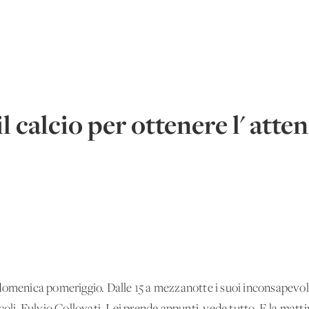
l calcio per ottenere l' atte
domenica pomeriggio. Dalle 15 a mezzanotte i suoi inconsapevol