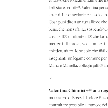
e nuovo che fondamentalmente indic
farli stare seduti¬ª. Valentina pens
attenti. Lei di scolari ne ha solo u
Cosa puoi dire a un tuo allievo ch
bene, che non si fa. Lo sospendi? C
cosa pi√π umiliante √® che loro s
metterti alla prova, vediamo se ti
chiedere aiuto. Io so solo che √® 
insegnanti, un legame comune per a
Mario e Mariella, colleghi pi√π an
¬†
Valentina Chinnici √® una raga
monastero di Bose dal priore Enzo B
contraltare possibile al rumore dei 