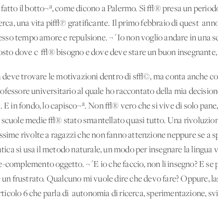
fatto il botto¬ª, come dicono a Palermo. Si √® presa un periodo 
cerca, una vita pi√π gratificante. Il primo febbraio di quest' an
 stesso tempo amore e repulsione. ¬´Io non voglio andare in una 
 posto dove c' √® bisogno e dove deve stare un buon insegnante, 
deve trovare le motivazioni dentro di s√©, ma conta anche come
ofessore universitario al quale ho raccontato della mia decision
in fondo, lo capisco¬ª. Non √® vero che si vive di solo pane, ci
 scuole medie √® stato smantellato quasi tutto. Una rivoluzion
issime rivolte a ragazzi che non fanno attenzione neppure se a
a si usa il metodo naturale, un modo per insegnare la lingua vi
-complemento oggetto. ¬´E io che faccio, non li insegno? E se p
e un frustrato. Qualcuno mi vuole dire che devo fare? Oppure, las
articolo 6 che parla di 'autonomia di ricerca, sperimentazione, s