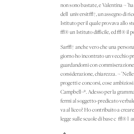
non sono bastate, e Valentina ¬´ha 
dell' universit√†, un assegno di ri
Istituto per il quale provava allo
√® un Istituto difficile, ed √® il
Sar√† anche vero che una persona 
giorno ho incontrato un vecchio pr
guardandomi con commiserazione. E 
considerazione, chiarezza. ¬´Nelle
progetti e concorsi, cose ambizios
Campbell¬ª. Adesso per la grammatic
fermi al soggetto-predicato verbale
va al liceo? Ho contribuito a crear
legge sulle scuole di base c' √® l' 