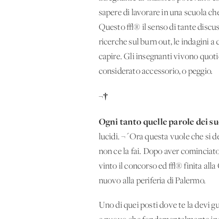
sapere di lavorare in una scuola ch
Questo √® il senso di tante discuss
ricerche sul burn out, le indagini 
capire. Gli insegnanti vivono quoti
considerato accessorio, o peggio.
¬†
Ogni tanto quelle parole dei s
lucidi. ¬´Ora questa vuole che si 
non ce la fai. Dopo aver cominciato
vinto il concorso ed √® finita alla
nuovo alla periferia di Palermo.
Uno di quei posti dove te la devi 