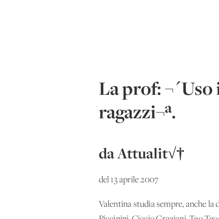
La prof: ¬´Uso i
ragazzi¬ª.
da Attualit√†
del 13 aprile 2007
Valentina studia sempre, anche la 