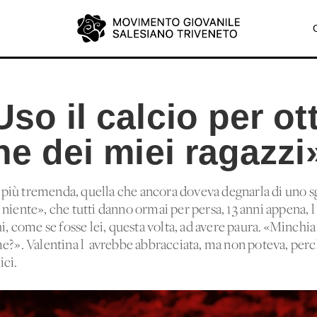
Uso il calcio per ot
one dei miei ragazzi
za più tremenda, quella che ancora doveva degnarla di uno 
niente», che tutti danno ormai per persa, 13 anni appena, l'
hi, come se fosse lei, questa volta, ad avere paura. «Minchi
e?». Valentina l' avrebbe abbracciata, ma non poteva, perc
ici.