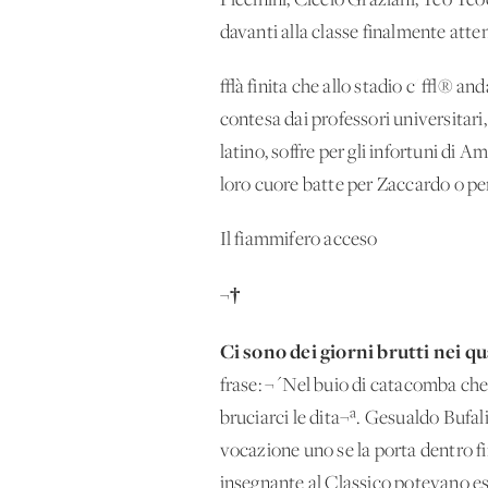
Piccinini, Ciccio Graziani, Teo Teo
davanti alla classe finalmente atten
√à finita che allo stadio c' √® and
contesa dai professori universitari,
latino, soffre per gli infortuni di 
loro cuore batte per Zaccardo o per 
Il fiammifero acceso
¬†
Ci sono dei giorni brutti nei q
frase: ¬´Nel buio di catacomba che
bruciarci le dita¬ª. Gesualdo Bufal
vocazione uno se la porta dentro f
insegnante al Classico potevano ess