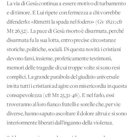
La via di Gesù continua a essere motivo di turbamento
e di timore. E Lui ripete con fermezza a chi vorrebbe
difenderlo: «Rimetti la spada nel fodero» (Gv 18,11; cfr
Mt 26,52). La pace di Gesù risorto è disarmata, perché
disarmata fu la sua lotta, entro precise circostanze
storiche, politiche, sociali. Di questa novità i cristiani
devono farsi, insieme, profeticamente testimoni,
memori delle tragedie di cui troppe volte si sono resi
complici. La grande parabola del giudizio universale
invita tutti i cristiani ad agire con misericordia in questa
consapevolezza (cfr Mt 25,31-46). E nel farlo, essi
troveranno al loro fianco fratelli e sorelle che, per vie
diverse, hanno saputo ascoltare il dolore altrui e si sono
interiormente liberati dall’inganno della violenza.