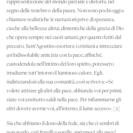
rappresentazione del mondo parziale e distorta, nel
segno delle tenebre e della paura. Non sono pochi oggi a
chiamare realistiche le narrazioni prive di speranza,
cieche alla bellezza altrui, dimentiche della grazia di Dio
che opera sempre nei cuori umani, per quanto feriti dal
peccato. Sant’Agostino esortava i cristiani a intrecciare
un’indissolubile amicizia con la pace, affinché,
custodendola nell’intimo del loro spirito, potessero
irradiarne tutt’intorno il luminoso calore. Egli,
indirizzandosi alla sua comunità, così scriveva: «Se
volete attirare gli altri alla pace, abbiatela voi per primi;
siate voi anzitutto saldi nella pace. Per infiammarne gli
altri dovete averne voi, all’interno, il lume acceso». [2]
Sia che abbiamo il dono della fede, sia che ci sembri di
non averlo, cari fratelli e sorelle, apriamoci alla pace!