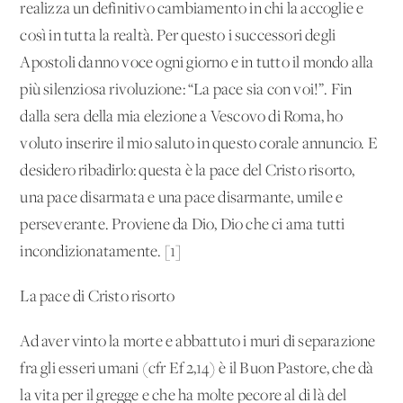
realizza un definitivo cambiamento in chi la accoglie e
così in tutta la realtà. Per questo i successori degli
Apostoli danno voce ogni giorno e in tutto il mondo alla
più silenziosa rivoluzione: “La pace sia con voi!”. Fin
dalla sera della mia elezione a Vescovo di Roma, ho
voluto inserire il mio saluto in questo corale annuncio. E
desidero ribadirlo: questa è la pace del Cristo risorto,
una pace disarmata e una pace disarmante, umile e
perseverante. Proviene da Dio, Dio che ci ama tutti
incondizionatamente. [1]
La pace di Cristo risorto
Ad aver vinto la morte e abbattuto i muri di separazione
fra gli esseri umani (cfr Ef 2,14) è il Buon Pastore, che dà
la vita per il gregge e che ha molte pecore al di là del