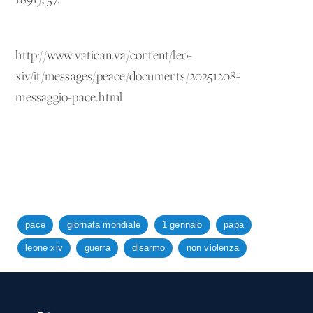
1891), 37.
http://www.vatican.va/content/leo-
xiv/it/messages/peace/documents/20251208-
messaggio-pace.html
pace
giornata mondiale
1 gennaio
papa
leone xiv
guerra
disarmo
non violenza