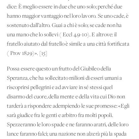
dice: È meglio essere in due che uno solo; perché due
hanno maggior vantaggio nel loro lavoro. Se uno cade, è
sostenuto dall’altro. Guai a chi è solo; se cade non ha
una mano che lo sollevi ( Eccl 4,9-10). E altrove: il
fratello aiutato dal fratello è simile a una città fortificata
( Prov 18,19)». [15]
Possa essere questo un frutto del Giubileo della
Speranza, che ha sollecitato milioni di esseri umani a
riscoprirsi pellegrini e ad avviare in sé stessi quel
disarmo del cuore, della mente e della vita cui Dio non
tarderà a rispondere adempiendo le sue promesse: «Egli
sarà giudice fra le genti e arbitro fra molti popoli.
Spezzeranno le loro spade e ne faranno aratri, delle loro
lance faranno falci; una nazione non alzerà più la spada