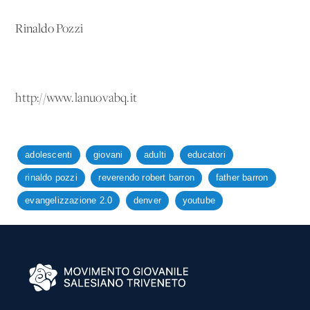
Rinaldo Pozzi
http://www.lanuovabq.it
adolescenti
giovani
adulti
educatori
rinaldo pozzi
reverendo robert barron
father barron
evangelizzazione 2.0
denver
youtube