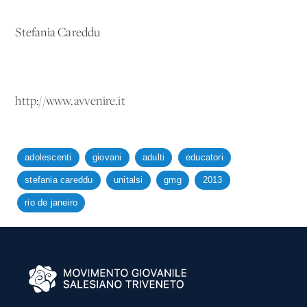
Stefania Careddu
http://www.avvenire.it
adolescenti
giovani
adulti
educatori
stefania careddu
unitalsi
gmg
2013
rio de janeiro