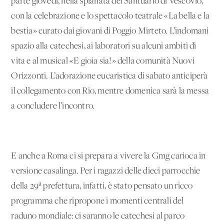
parte giovedì, nella spianata del Santuario di Vescovio,
con la celebrazione e lo spettacolo teatrale «La bella e la
bestia» curato dai giovani di Poggio Mirteto. L’indomani
spazio alla catechesi, ai laboratori su alcuni ambiti di
vita e al musical «E gioia sia!» della comunità Nuovi
Orizzonti. L’adorazione eucaristica di sabato anticiperà
il collegamento con Rio, mentre domenica sarà la messa
a concludere l’incontro.
E anche a Roma ci si prepara a vivere la Gmg carioca in
versione casalinga. Per i ragazzi delle dieci parrocchie
della 29ª prefettura, infatti, è stato pensato un ricco
programma che ripropone i momenti centrali del
raduno mondiale: ci saranno le catechesi al parco