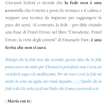
la fede non è una
Giovanni Scifoni ci ricorda che
c
amomilla che ti mette a posto lo stomaco e ti calma, e
neppure una tecnica da imparare per raggiungere la
pace dei sensi. Al contrario, la fede – per dirla citando
una frase di Fratel Ettore nel libro “L’invadente. Fratel
è una
Ettore, la virtù degli estremi” di Emanuele Fant,
ferita che non si cura
.
Ritengo che la fede non dia serenità: questa idea che la fede
possa essere un aiuto per il benessere psicofisico non è vera, mi
ricorda lo yoga o la meditazione. Per me non è così: la fede mi
mette in crisi, mi agita, mi rende inquieto. (…) Quello che la
fede ti dà è la certezza di un Padre che ti ama e provvede a te.
(Maria con te)