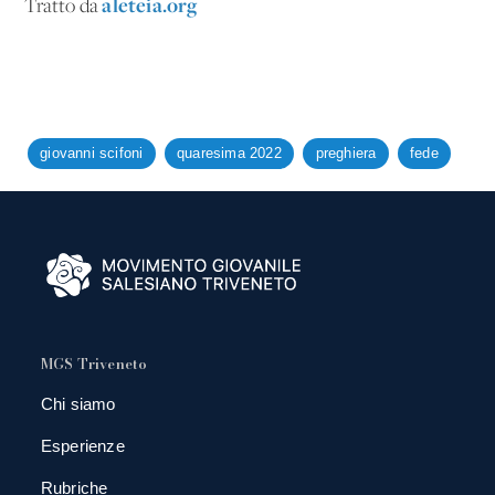
aleteia.org
Tratto da
giovanni scifoni
quaresima 2022
preghiera
fede
MGS Triveneto
Chi siamo
Esperienze
Rubriche