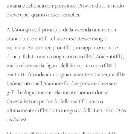
umana e della sua comprensione. Provo a dirlo in modo
breve e per quanto riesco semplice.
All‚Äôorigine, al 'principio' della vicenda umana non
stanno tante unit√† chiuse in se stesse: i singoli
individui. Sta una reciprocit√†; un rapporto: uomo e
donna. Il dato umano originario non √® l‚Äôidentit√†,
ma la relazione; la 'figura' dell‚Äôincontro non √® il
contratto fra individui originariamente estranei, ma √®
l‚Äôincontro nell‚Äôamore fra due persone diverse e
gi√† biologicamente relazionate: uomo e donna.
Questa lettura profonda della realt√† umana
ultimamente ci √® stata insegnata dalla Lett. Enc.
Deus
caritas est
.