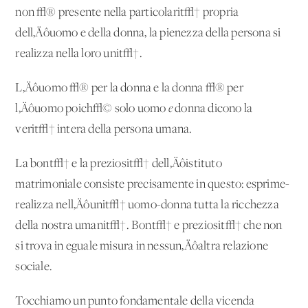
non √® presente nella particolarit√† propria
dell‚Äôuomo e della donna, la pienezza della persona si
realizza nella loro unit√†.
L‚Äôuomo √® per la donna e la donna √® per
l‚Äôuomo poich√© solo uomo
e
donna dicono la
verit√† intera della persona umana.
La bont√† e la preziosit√† dell‚Äôistituto
matrimoniale consiste precisamente in questo: esprime-
realizza nell‚Äôunit√† uomo-donna tutta la ricchezza
della nostra umanit√†. Bont√† e preziosit√† che non
si trova in eguale misura in nessun‚Äôaltra relazione
sociale.
Tocchiamo un punto fondamentale della vicenda