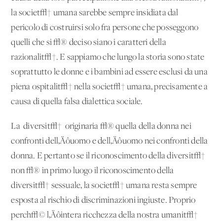
la societ√† umana sarebbe sempre insidiata dal
pericolo di costruirsi solo fra persone che posseggono
quelli che si √® deciso siano i caratteri della
razionalit√†. E sappiamo che lungo la storia sono state
soprattutto le donne e i bambini ad essere esclusi da una
piena ospitalit√† nella societ√† umana, precisamente a
causa di quella falsa dialettica sociale.
La 'diversit√†' originaria √® quella della donna nei
confronti dell‚Äôuomo e dell‚Äôuomo nei confronti della
donna. E pertanto se il riconoscimento della diversit√†
non √® in primo luogo il riconoscimento della
diversit√† sessuale, la societ√† umana resta sempre
esposta al rischio di discriminazioni ingiuste. Proprio
perch√© l‚Äôintera ricchezza della nostra umanit√†