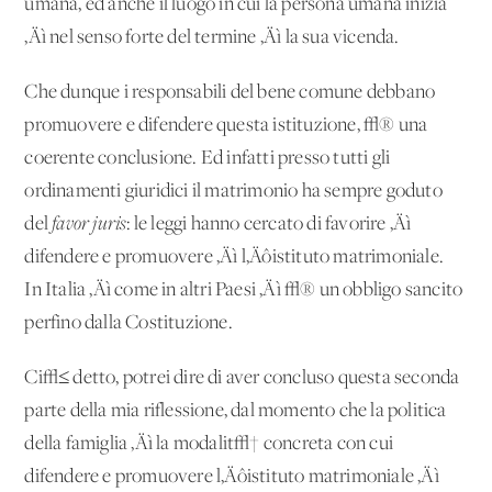
umana, ed anche il luogo in cui la persona umana inizia
‚Äì nel senso forte del termine ‚Äì la sua vicenda.
Che dunque i responsabili del bene comune debbano
promuovere e difendere questa istituzione, √® una
coerente conclusione. Ed infatti presso tutti gli
ordinamenti giuridici il matrimonio ha sempre goduto
del
favor juris
: le leggi hanno cercato di favorire ‚Äì
difendere e promuovere ‚Äì l‚Äôistituto matrimoniale.
In Italia ‚Äì come in altri Paesi ‚Äì √® un obbligo sancito
perfino dalla Costituzione.
Ci√≤ detto, potrei dire di aver concluso questa seconda
parte della mia riflessione, dal momento che la politica
della famiglia ‚Äì la modalit√† concreta con cui
difendere e promuovere l‚Äôistituto matrimoniale ‚Äì