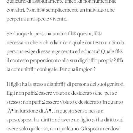
qualcuno di assolutamente unico, di non numerabile
con altri. Non √® semplicemente un individuo che
perpetua una specie vivente.
Se dunque la persona umana √® questa, √®
necessario che ci chiediamo: in quale contesto umano la
persona esige di essere generata ed educata? Quale √®
il contesto proporzionato alla sua dignit√† propria? √à
la comunit√† coniugale. Per quali ragioni?
Il figlio ha la stessa dignit√† di persona dei suoi genitori.
Egli non pu√≤ essere voluto e desiderato che 'per se
stesso'; non pu√≤ essere voluto e desiderato 'in quanto
‚Ä¶ in funzione di ‚Ä¶'. In questo senso nessun
sposo/sposa ha 'diritto ad avere un figlio'; si ha diritto ad
avere solo qualcosa, non qualcuno. Gli sposi unendosi