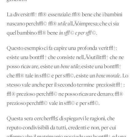
La diversit√† √® essenziale: √® bene che i bambini
nascano perch√© √®
utile
all‚Äôimpresa; che ci sia
quel bambino √® bene
in s√© e per s√©
.
Questo esempio ci fa capire una profonda verit√†:
esiste una bont√† che consiste nell‚Äôutilit√† che ne
posso ricavare, esiste un
bene utile
; esiste una bont√†
che √® tale in s√© e per s√©, esiste un
bene morale
. Lo
stesso vale anche per il secondo termine 'preziosit√†':
√® prezioso perch√© ne posso ricavare denaro; √®
prezioso perch√© vale in s√© e per s√©.
Questa sera cercher√≤ di spiegarvi le ragioni, che
reputo condivisibili da tutti, credenti e non, per cui