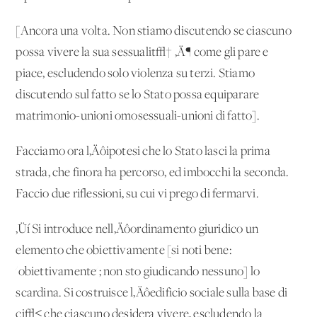
[Ancora una volta. Non stiamo discutendo se ciascuno
possa vivere la sua sessualit√† ‚Ä¶ come gli pare e
piace, escludendo solo violenza su terzi. Stiamo
discutendo sul fatto se lo Stato possa equiparare
matrimonio-unioni omosessuali-unioni di fatto].
Facciamo ora l‚Äôipotesi che lo Stato lasci la prima
strada, che finora ha percorso, ed imbocchi la seconda.
Faccio due riflessioni, su cui vi prego di fermarvi.
‚Üí Si introduce nell‚Äôordinamento giuridico un
elemento che obiettivamente [si noti bene:
'obiettivamente'; non sto giudicando nessuno] lo
scardina. Si costruisce l‚Äôedificio sociale sulla base di
ci√≤ che ciascuno desidera vivere, escludendo la