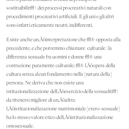
sostituibilit√† dei processi procreativi naturali con
procedimenti procreativi artificiali. E gli uni e gli altri
sono infatti eticamente neutri, indifferenti.
Esiste anche un‚Äôinterpretazione che √® opposta alla
precedente, e che potremmo chiamare 'culturale': la
differenza sessuale fra uomini e donne √® una
costruzione puramente culturale; √® l‚Äôopera della
cultura senza alcun fondamento nella [natura della]
persona. Ne deriva che non esiste una
istituzionalizzazione dell‚Äôesercizio della sessualit√†
da ritenersi migliore di un‚Äôaltra:
l‚Äôistituzionalizzazione matrimoniale [etero-sessuale]
ha lo stesso valore etico dell‚Äôistituzionalizzazione
omosessuale.