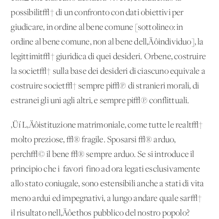
possibilit√† di un confronto con dati obiettivi per
giudicare, in ordine al bene comune [sottolineo: in
ordine al bene comune, non al bene dell‚Äôindividuo], la
legittimit√† giuridica di quei desideri. Orbene, costruire
la societ√† sulla base dei desideri di ciascuno equivale a
costruire societ√† sempre pi√π di stranieri morali, di
estranei gli uni agli altri, e sempre pi√π conflittuali.
‚Üí L‚Äôistituzione matrimoniale, come tutte le realt√†
molto preziose, √® fragile. Sposarsi √® arduo,
perch√© il bene √® sempre arduo. Se si introduce il
principio che i 'favori' fino ad ora legati esclusivamente
allo stato coniugale, sono estensibili anche a stati di vita
meno ardui ed impegnativi, a lungo andare quale sar√†
il risultato nell‚Äôethos pubblico del nostro popolo?