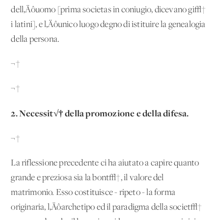
dell‚Äôuomo [prima societas in coniugio, dicevano gi√†
i latini], e l‚Äôunico luogo degno di istituire la genealogia
della persona.
¬†
¬†
2. Necessit√† della promozione e della difesa.
¬†
La riflessione precedente ci ha aiutato a capire quanto
grande e preziosa sia la bont√†, il valore del
matrimonio. Esso costituisce - ripeto - la forma
originaria, l‚Äôarchetipo ed il paradigma della societ√†