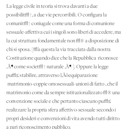
La legge civile in teoria si trova davanti a due
possibilit√†, a due vie percorribili. O configura la
comunit√† coniugale come una forma di comunione
sessuale-affettiva cui i singoli sono liberi di accedere, ma
la cui struttura fondamentale non √® a disposizione di
chi si sposa. [√à questa la via tracciata dalla nostra
Costituzione quando dice che la Repubblica 'riconosce
‚Ä¶ come societ√† naturale ‚Ä¶ ]. Oppure la legge
pu√≤ stabilire, attraverso l‚Äôequiparazione
'matrimonio-coppie omosessuali-unioni di fatto', che il
matrimonio come da sempre istituzionalizzato √® una
convenzione sociale e che pertanto ciascuno pu√≤
realizzare la propria sfera affettivo-sessuale secondo i
propri desideri e convenzioni di vita avendo tutti diritto
a pari riconoscimento pubblico.