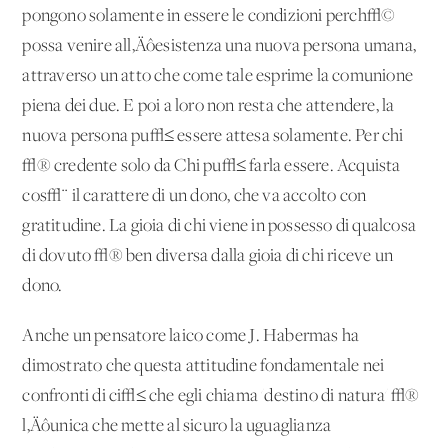
pongono solamente in essere le condizioni perch√©
possa venire all‚Äôesistenza una nuova persona umana,
attraverso un atto che come tale esprime la comunione
piena dei due. E poi a loro non resta che attendere, la
nuova persona pu√≤ essere attesa solamente. Per chi
√® credente solo da Chi pu√≤ farla essere. Acquista
cos√¨ il carattere di un dono, che va accolto con
gratitudine. La gioia di chi viene in possesso di qualcosa
di dovuto √® ben diversa dalla gioia di chi riceve un
dono.
Anche un pensatore laico come J. Habermas ha
dimostrato che questa attitudine fondamentale nei
confronti di ci√≤ che egli chiama 'destino di natura' √®
l‚Äôunica che mette al sicuro la uguaglianza