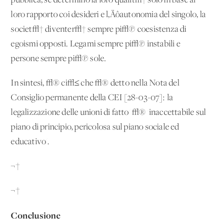
pubblica; se determino la loro qualit√† solo in base al
loro rapporto coi desideri e l‚Äôautonomia del singolo, la
societ√† diventer√† sempre pi√π coesistenza di
egoismi opposti. Legami sempre pi√π instabili e
persone sempre pi√π sole.
In sintesi, √® ci√≤ che √® detto nella Nota del
Consiglio permanente della CEI [28-03-07]: 'la
legalizzazione delle unioni di fatto' √® 'inaccettabile sul
piano di principio, pericolosa sul piano sociale ed
educativo'.
¬†
¬†
Conclusione