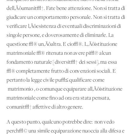
dell‚Äôumanit√†. Fate bene attenzione. Non si tratta di
giudicare un comportamento personale. Non si tratta di
verificare l‚Äôesistenza di eventuali discriminazioni di
singole persone, e doverosamente di eliminarle. La
questione √® un‚Äôaltra. E cio√®. L‚Äôistituzione
matrimoniale √® ritenuta non avere pi√π alcun
fondamento naturale [diversit√† dei sessi], ma essa
√® completamente frutto di convenzioni sociali. E
pertanto la legge civile pu√≤ qualificare come
'matrimonio', o comunque equiparare all‚Äôistituzione
matrimoniale come fino ad ora era stata pensata,
comunit√† affettive di altro genere.
A questo punto, qualcuno potrebbe dire: 'non vedo
perch√© una simile equiparazione nuoccia alla difesa e