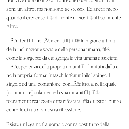
non vive quando √® di fronte alle cose o agli animali:
sono un 'altro', ma non sono 'se stesso'. Ed ancor meno
quando il credente √® di fronte a Dio: √® il totalmente
Altro.
L‚Äôalterit√† nell‚Äôidentit√† √® la ragione ultima
della inclinazione sociale della persona umana; √®
come la sorgente da cui sgorga la vita umana associata.
L‚Äôesperienza della propria umanit√† limitata dalla e
nella propria 'forma' [maschile/femminile] spinge il
singolo ad una 'comunione' con l‚Äôaltro/a, nella quale
[comunione] solamente la sua umanit√† √®
pienamente realizzata e manifestata. √à questo il punto
centrale di tutta la nostra riflessione.
Esiste un legame fra uomo e donna costituito dalla