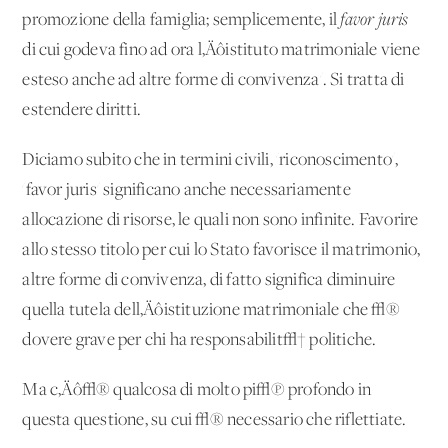
promozione della famiglia; semplicemente, il
favor juris
di cui godeva fino ad ora l‚Äôistituto matrimoniale viene
esteso anche ad altre forme di convivenza'. Si tratta di
estendere diritti.
Diciamo subito che in termini civili, 'riconoscimento',
'favor juris' significano anche necessariamente
allocazione di risorse, le quali non sono infinite. Favorire
allo stesso titolo per cui lo Stato favorisce il matrimonio,
altre forme di convivenza, di fatto significa diminuire
quella tutela dell‚Äôistituzione matrimoniale che √®
dovere grave per chi ha responsabilit√† politiche.
Ma c‚Äô√® qualcosa di molto pi√π profondo in
questa questione, su cui √® necessario che riflettiate.