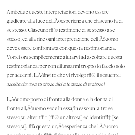
Ambedue queste interpretazioni devono essere
giudicate alla luce dell‚Äôesperienza che ciascuno fa di
se stesso. Ciascuno √® testimone di se stesso a se
stesso, ed alla fine ogni interpretazione dell‚Äôuomo
deve essere confrontata con questa testimonianza.
Vorrei ora semplicemente aiutarvi ad ascoltare questa
testimonianza: per non dilungarmi troppo lo faccio solo
per accenni. L‚Äôinvito che vi rivolgo √® il seguente:
ascolta che cosa tu stesso dici a te stesso di te stesso!
L‚Äôuomo posto di fronte alla donna e la donna di
fronte all‚Äôuomo vede in essa/in esso un 'altro se
stesso/a': alterit√† [√® un altro/a] ed identit√† [se
stesso/a]. √à questa un‚Äôesperienza che l‚Äôuomo