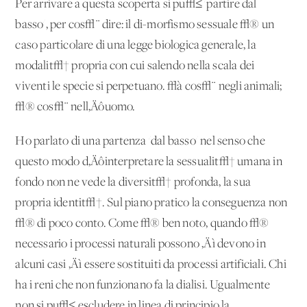
Per arrivare a questa scoperta si pu√≤ 'partire dal
basso', per cos√¨ dire: il di-morfismo sessuale √® un
caso particolare di una legge biologica generale, la
modalit√† propria con cui salendo nella scala dei
viventi le specie si perpetuano. √à cos√¨ negli animali;
√® cos√¨ nell‚Äôuomo.
Ho parlato di una partenza 'dal basso' nel senso che
questo modo d‚Äôinterpretare la sessualit√† umana in
fondo non ne vede la diversit√† profonda, la sua
propria identit√†. Sul piano pratico la conseguenza non
√® di poco conto. Come √® ben noto, quando √®
necessario i processi naturali possono ‚Äì devono in
alcuni casi ‚Äì essere sostituiti da processi artificiali. Chi
ha i reni che non funzionano fa la dialisi. Ugualmente
non si pu√≤ escludere in linea di principio la