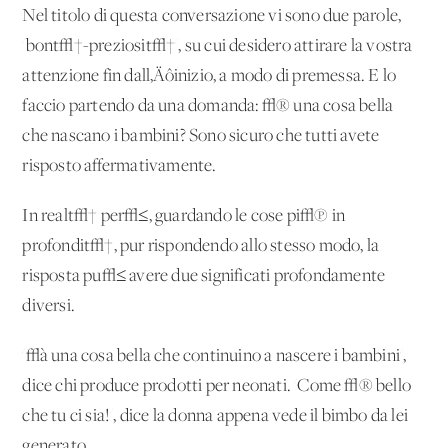
Nel titolo di questa conversazione vi sono due parole,
'bont√†-preziosit√†', su cui desidero attirare la vostra
attenzione fin dall‚Äôinizio, a modo di premessa. E lo
faccio partendo da una domanda: √® una cosa bella
che nascano i bambini? Sono sicuro che tutti avete
risposto affermativamente.
In realt√† per√≤, guardando le cose pi√π in
profondit√†, pur rispondendo allo stesso modo, la
risposta pu√≤ avere due significati profondamente
diversi.
'√à una cosa bella che continuino a nascere i bambini',
dice chi produce prodotti per neonati. 'Come √® bello
che tu ci sia!', dice la donna appena vede il bimbo da lei
generato.