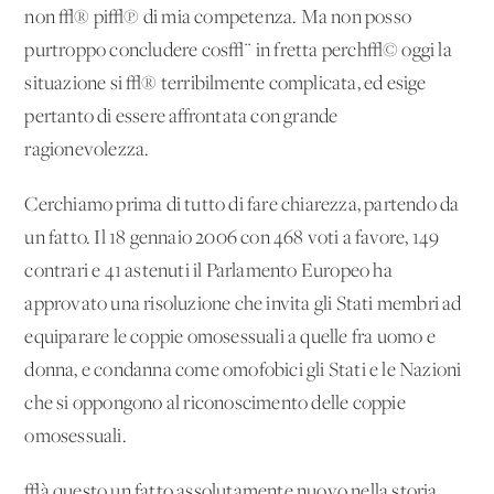
non √® pi√π di mia competenza. Ma non posso
purtroppo concludere cos√¨ in fretta perch√© oggi la
situazione si √® terribilmente complicata, ed esige
pertanto di essere affrontata con grande
ragionevolezza.
Cerchiamo prima di tutto di fare chiarezza, partendo da
un fatto. Il 18 gennaio 2006 con 468 voti a favore, 149
contrari e 41 astenuti il Parlamento Europeo ha
approvato una risoluzione che invita gli Stati membri ad
equiparare le coppie omosessuali a quelle fra uomo e
donna, e condanna come omofobici gli Stati e le Nazioni
che si oppongono al riconoscimento delle coppie
omosessuali.
√à questo un fatto assolutamente nuovo nella storia