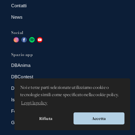
Contatti
News
Social
Spazio app
DBAnima
DBContest
Noi e terze parti selezionate utilizziamo cookie o
DBDrive
tecnologie simili come specificato nella cookie policy.
Iscrizioni
Leggi la policy
Fotografie
Rifiuta
Accetta
Gadgets