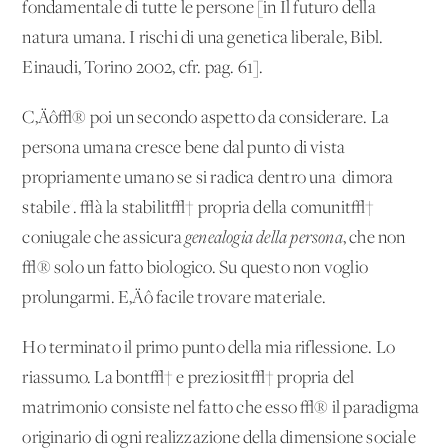
fondamentale di tutte le persone [in Il futuro della
natura umana. I rischi di una genetica liberale, Bibl.
Einaudi, Torino 2002, cfr. pag. 61].
C‚Äô√® poi un secondo aspetto da considerare. La
persona umana cresce bene dal punto di vista
propriamente umano se si radica dentro una 'dimora
stabile'. √à la stabilit√† propria della comunit√†
coniugale che assicura
genealogia della persona
, che non
√® solo un fatto biologico. Su questo non voglio
prolungarmi. E‚Äô facile trovare materiale.
Ho terminato il primo punto della mia riflessione. Lo
riassumo. La bont√† e preziosit√† propria del
matrimonio consiste nel fatto che esso √® il paradigma
originario di ogni realizzazione della dimensione sociale