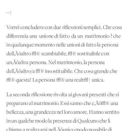
¬†
Vorrei concludere con due riflessioni semplici. Che cosa
differenzia una 'unione di fatto' da un 'matrimonio'? che
in qualunque momento nelle unioni di fatto la persona
dell‚Äôaltro √® scambiabile, √® sostituibile con
un‚Äôaltra persona. Nel matrimonio, la persona
dell‚Äôaltro/a √® insostituibile. Che cosa grande che
√® questa! La persona √® una realt√† unica.
La seconda riflessione rivolta ai giovani presenti che si
preparano al matrimonio. Essi sanno che c‚Äô√® una
bellezza, una grandezza nel loro amore. Hanno sentito
in un qualche modo la presenza di Qualcuno che li
chiama a realizzarsi nell‚Äôunico modo possibile di