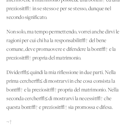
affermo che il matrimonio possiede una bont√† ed una
preziosit√† in se stesso e per se stesso, dunque nel
secondo significato.
Non solo, ma tempo permettendo, vorrei anche dirvi le
ragioni per cui chi ha la responsabilit√† del bene
comune, deve promuovere e difendere la bont√† e la
preziosit√† propria del matrimonio.
Divider√≤ quindi la mia riflessione in due parti. Nella
prima cercher√≤ di mostrarvi in che cosa consista la
bont√† e la preziosit√† propria del matrimonio. Nella
seconda cercher√≤ di mostrarvi la necessit√† che
questa bont√† e preziosit√† sia promossa e difesa.
¬†