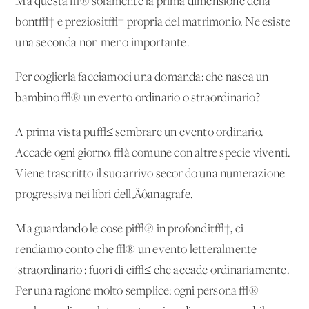
Ma questa √® solamente la prima dimensione della
bont√† e preziosit√† propria del matrimonio. Ne esiste
una seconda non meno importante.
Per coglierla facciamoci una domanda: che nasca un
bambino √® un evento ordinario o straordinario?
A prima vista pu√≤ sembrare un evento ordinario.
Accade ogni giorno. √à comune con altre specie viventi.
Viene trascritto il suo arrivo secondo una numerazione
progressiva nei libri dell‚Äôanagrafe.
Ma guardando le cose pi√π in profondit√†, ci
rendiamo conto che √® un evento letteralmente
'straordinario': fuori di ci√≤ che accade ordinariamente.
Per una ragione molto semplice: ogni persona √®