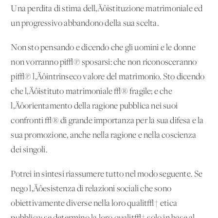
Una perdita di stima dell‚Äôistituzione matrimoniale ed
un progressivo abbandono della sua scelta.
Non sto pensando e dicendo che gli uomini e le donne
non vorranno pi√π sposarsi: che non riconosceranno
pi√π l‚Äôintrinseco valore del matrimonio. Sto dicendo
che l‚Äôistituto matrimoniale √® fragile; e che
l‚Äôorientamento della ragione pubblica nei suoi
confronti √® di grande importanza per la sua difesa e la
sua promozione, anche nella ragione e nella coscienza
dei singoli.
Potrei in sintesi riassumere tutto nel modo seguente. Se
nego l‚Äôesistenza di relazioni sociali che sono
obiettivamente diverse nella loro qualit√† etica