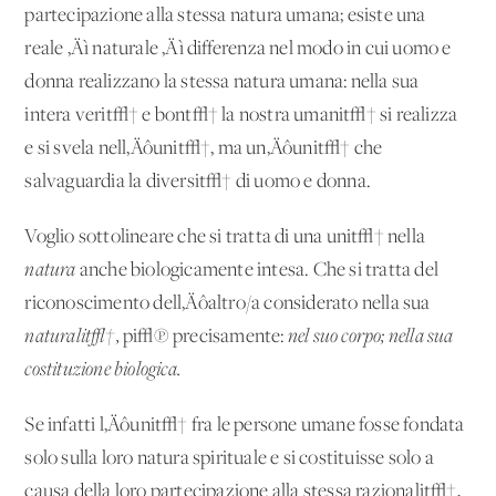
partecipazione alla stessa natura umana; esiste una
reale ‚Äì naturale ‚Äì differenza nel modo in cui uomo e
donna realizzano la stessa natura umana: nella sua
intera verit√† e bont√† la nostra umanit√† si realizza
e si svela nell‚Äôunit√†, ma un‚Äôunit√† che
salvaguardia la diversit√† di uomo e donna.
Voglio sottolineare che si tratta di una unit√† nella
natura
anche biologicamente intesa. Che si tratta del
riconoscimento dell‚Äôaltro/a considerato nella sua
naturalit√†,
pi√π precisamente:
nel suo corpo; nella sua
costituzione biologica.
Se infatti l‚Äôunit√† fra le persone umane fosse fondata
solo sulla loro natura spirituale e si costituisse solo a
causa della loro partecipazione alla stessa razionalit√†,