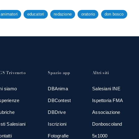
animatori
educatori
redazione
oratorio
don bosco
GS Triveneto
Spazio app
Altri siti
hi siamo
DBAnima
Salesiani INE
sperienze
DBContest
Ispettoria FMA
ubriche
DBDrive
Associazione
sti Salesiani
Iscrizioni
Donboscoland
ntatti
Fotografie
5x1000