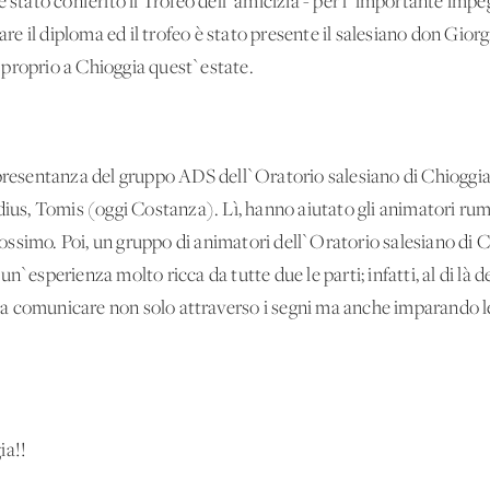
 stato conferito il Trofeo dell`amicizia - per l`importante impeg
rare il diploma ed il trofeo è stato presente il salesiano don Gior
proprio a Chioggia quest`estate.
ppresentanza del gruppo ADS dell`Oratorio salesiano di Chioggia
dius, Tomis (oggi Costanza). Lì, hanno aiutato gli animatori rum
prossimo. Poi, un gruppo di animatori dell`Oratorio salesiano di 
`esperienza molto ricca da tutte due le parti; infatti, al di là del
ti a comunicare non solo attraverso i segni ma anche imparando l
ia!!