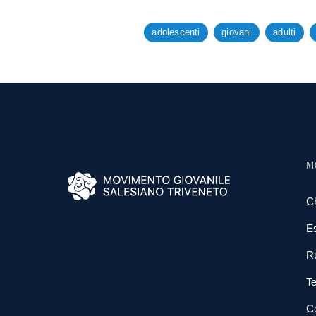
adolescenti
giovani
adulti
M
C
E
R
Te
Co