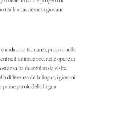
no nelle attività e progetti di
gio Gallina, assieme ai giovani
 è andato in Romania, proprio nella
eni nell`animazione, nelle opere di
Costanza ha ricambiato la visita,
la differenza della lingua, i giovani
e prime parole della lingua