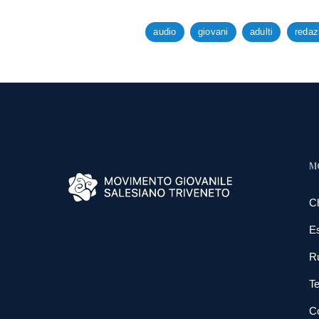
audio
giovani
adulti
redaz
M
C
E
R
Te
Co