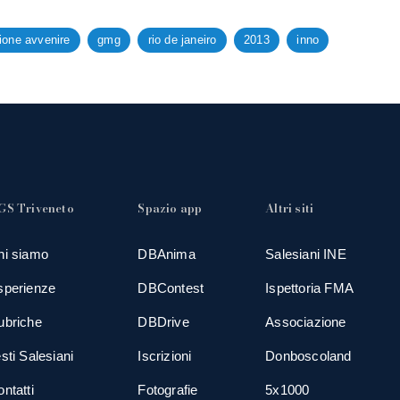
ione avvenire
gmg
rio de janeiro
2013
inno
GS Triveneto
Spazio app
Altri siti
hi siamo
DBAnima
Salesiani INE
sperienze
DBContest
Ispettoria FMA
ubriche
DBDrive
Associazione
sti Salesiani
Iscrizioni
Donboscoland
ntatti
Fotografie
5x1000