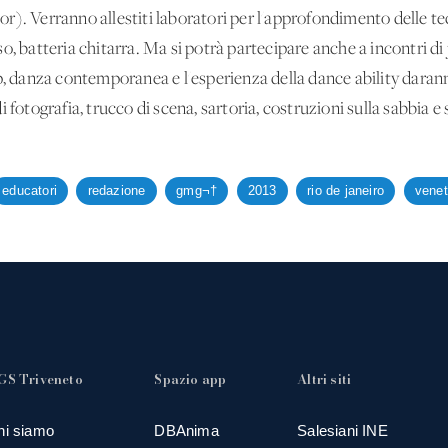
r). Verranno allestiti laboratori per l'approfondimento delle te
o, batteria chitarra. Ma si potrà partecipare anche a incontri di
p, danza contemporanea e l'esperienza della dance ability daranno 
 fotografia, trucco di scena, sartoria, costruzioni sulla sabbia e s
educatori
redazione
gmg¬†
2013
rio de janeiro
vene
GS Triveneto
Spazio app
Altri siti
hi siamo
DBAnima
Salesiani INE