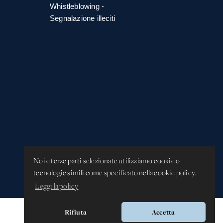
Whistleblowing -
Segnalazione illeciti
Noi e terze parti selezionate utilizziamo cookie o
tecnologie simili come specificato nella cookie policy.
Leggi la policy
Rifiuta
Accetta
Versione app: 3.64.2 (18ea8745)