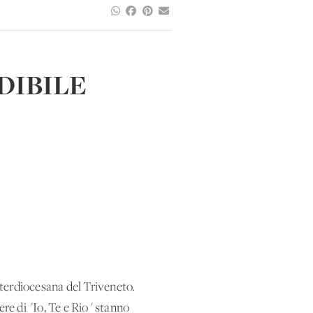
DIBILE
interdiocesana del Triveneto.
re di "Io, Te e Rio" stanno