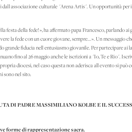
i dall'associazione culturale "Arena Artis". Un'opportunità per i
la festa della fede!», ha affermato papa Francesco, parlando ai gi
vivere la fede con un cuore giovane, sempre...». Un messaggio ch
 grande fiducia nell'entusiasmo giovanile. Per partecipare ai lab
no fino al 26 maggio anche le iscrizioni a "Io, Te e Rio". Iscri
la propria diocesi, nel caso questa non aderisca all'evento si può 
i sono nel sito.
UTA DI PADRE MASSIMILIANO KOLBE E IL SUCCESS
ove forme di rappresentazione sacra.