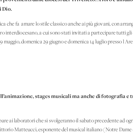
i Dio.
 che fa amare lo stile classico anche ai più giovani, con arrangi
 interdiocesano, a cui sono stati invitati a partecipare tutti gli 
9 maggio, domenica 29 giugno e domenica 14 luglio presso l'Ar
ll’animazione, stages musicali ma anche di fotografia e 
ecipare ai laboratori che si svolgeranno il sabato precedente ad o
ittorio Matteucci, esponente del musical italiano (Notre Dame 