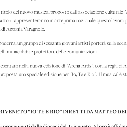
il titolo del nuovo musical proposto dall'associazione culturale "
i e attori rappresenteranno in anteprima nazionale questo lavoro
a di Antonia Varagnolo.
moderna, un gruppo di sessanta giovani artisti porterà sulla scen
ell'Immacolata e protettore delle comunicazioni.
esentato nella nuova edizione di "Arena Artis", con la regia di 
 proposta una speciale edizione per "Io, Te e Rio". Il musical è s
RIVENETO “IO TE E RIO” DIRETTI DA MATTEO D
provenienti dalle diocesi del Triveneto. A loro è affidato