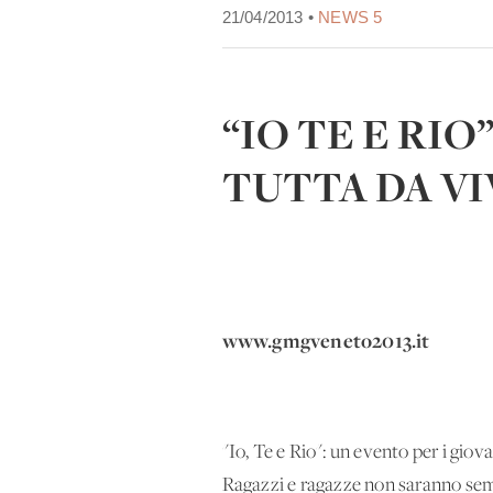
21/04/2013 •
NEWS 5
“IO TE E RI
TUTTA DA V
www.gmgveneto2013.it
"Io, Te e Rio": un evento per i gio
Ragazzi e ragazze non saranno sempl