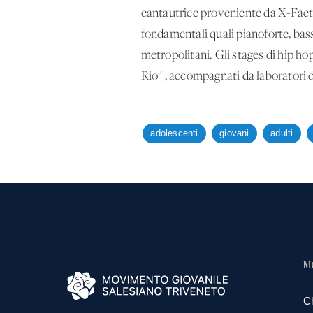
cantautrice proveniente da X-Facto
fondamentali quali pianoforte, bass
metropolitani. Gli stages di hip ho
Rio" , accompagnati da laboratori di
adolescenti
giovani
adulti
M
C