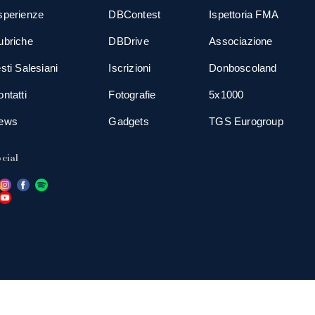
sperienze
DBContest
Ispettoria FMA
ubriche
DBDrive
Associazione
sti Salesiani
Iscrizioni
Donboscoland
ntatti
Fotografie
5x1000
ews
Gadgets
TGS Eurogroup
cial