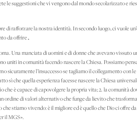
iete le suggestioni che vi vengono dal mondo secolarizzato e ri
re di rafforzare la nostra identità. In secondo luogo, ci vuole u
to da offrire…
 Roma. Una manciata di uomini e di donne che avevano vissuto un
sono uniti in comunità facendo nascere la Chiesa. Possiamo pensa
mo sicuramente l’insuccesso se tagliamo il collegamento con le r
tto sì che quella esperienza facesse nascere la Chiesa universal
i Dio che è capace di capovolgere la propria vita; 2. la comunità
un ordine di valori alternativo che funge da lievito che trasforma
che stiamo vivendo: è il migliore ed è quello che Dio ci offre da
per il MGS».