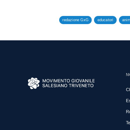
redazione GxG
educatori
anim
M
C
E
R
Te