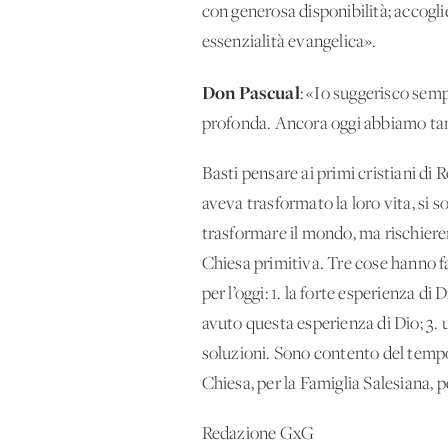
con generosa disponibilità; accogl
essenzialità evangelica».
Don Pascual
: «Io suggerisco semp
profonda. Ancora oggi abbiamo tan
Basti pensare ai primi cristiani di
aveva trasformato la loro vita, si 
trasformare il mondo, ma rischiere
Chiesa primitiva. Tre cose hanno fa
per l’oggi: 1. la forte esperienza d
avuto questa esperienza di Dio; 3. 
soluzioni. Sono contento del tempo 
Chiesa, per la Famiglia Salesiana, 
Redazione GxG