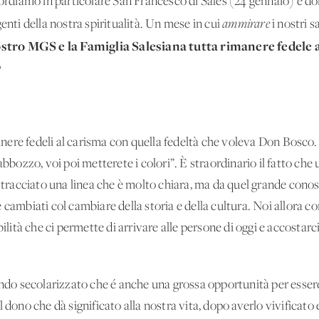
icordiamo in particolare San Francesco di Sales (24 gennaio) e d
enti della nostra spiritualità. Un mese in cui
ammirare
i nostri sa
stro MGS e la Famiglia Salesiana tutta rimanere fedele 
?
imanere fedeli al carisma con quella fedeltà che voleva Don Bosco
abbozzo, voi poi metterete i colori”. È straordinario il fatto ch
 tracciato una linea che è molto chiara, ma da quel grande conosci
e cambiati col cambiare della storia e della cultura. Noi allor
bilità che ci permette di arrivare alle persone di oggi e accostar
ondo secolarizzato che é anche una grossa opportunità per essere 
dono che dà significato alla nostra vita, dopo averlo vivificato e 