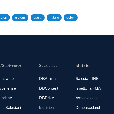
atori
giovani
adulti
natale
colori
GS Triveneto
Spazio app
Altri siti
hi siamo
DBAnima
Salesiani INE
sperienze
DBContest
Ispettoria FMA
ubriche
DBDrive
Associazione
sti Salesiani
Iscrizioni
Donboscoland