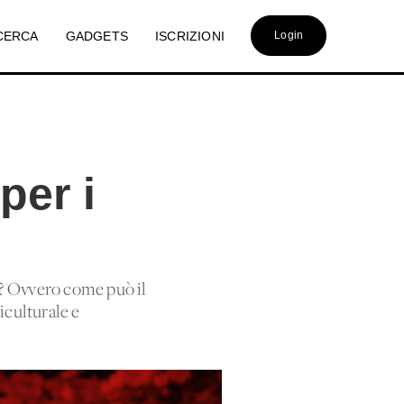
CERCA
GADGETS
ISCRIZIONI
Login
per i
re? Ovvero come può il
iculturale e