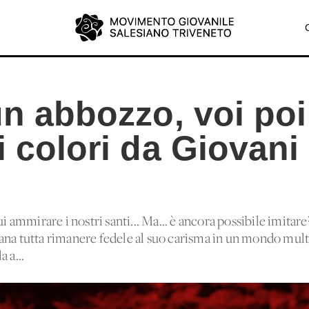
un abbozzo, voi poi
i colori da Giovani 
ui ammirare i nostri santi... Ma... è ancora possibile imita
ana tutta rimanere fedele al suo carisma in un mondo mult
 a...