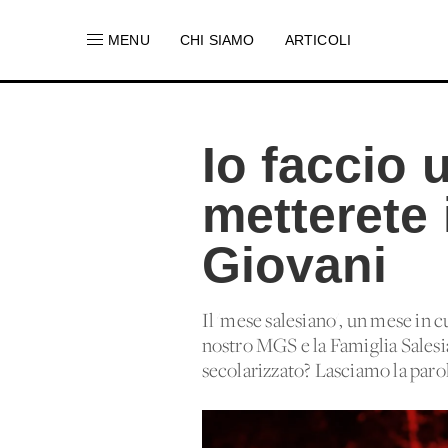
MENU
CHI SIAMO
ARTICOLI
Io faccio 
metterete 
Giovani
Il 'mese salesiano', un mese in c
nostro MGS e la Famiglia Salesi
secolarizzato? Lasciamo la parola