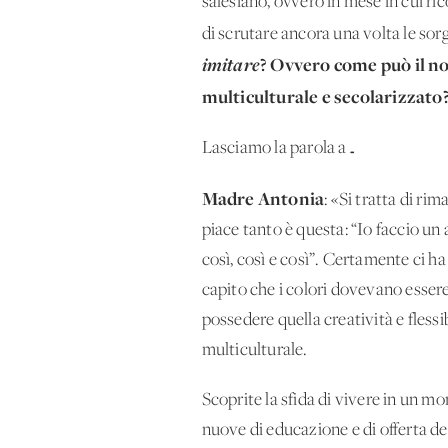
salesiano, ovvero in mese in cui r
di scrutare ancora una volta le sorg
imitare
?
Ovvero come può il no
multiculturale e secolarizzato
Lasciamo la parola a…
Madre Antonia
: «Si tratta di r
piace tanto è questa: “Io faccio un 
così, così e così”. Certamente ci ha
capito che i colori dovevano esser
possedere quella creatività e flessi
multiculturale.
Scoprite la sfida di vivere in un m
nuove di educazione e di offerta del 