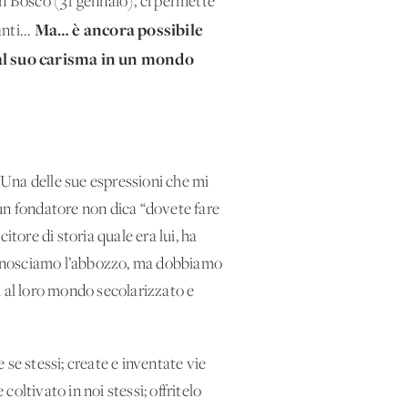
on Bosco (31 gennaio), ci permette
Ma… è ancora possibile
nti...
al suo carisma in un mondo
. Una delle sue espressioni che mi
e un fondatore non dica “dovete fare
tore di storia quale era lui, ha
a conosciamo l’abbozzo, ma dobbiamo
ci al loro mondo secolarizzato e
se stessi; create e inventate vie
coltivato in noi stessi; offritelo