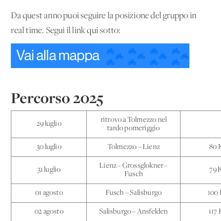
Da quest'anno puoi seguire la posizione del gruppo in
real time. Segui il link qui sotto:
Percorso 2025
ritrovo a Tolmezzo nel
29 luglio
tardo pomeriggio
30 luglio
Tolmezzo – Lienz
80 
Lienz – Grossglokner –
31 luglio
79 
Fusch
01 agosto
Fusch – Salisburgo
100
02 agosto
Salisburgo – Ansfelden
117