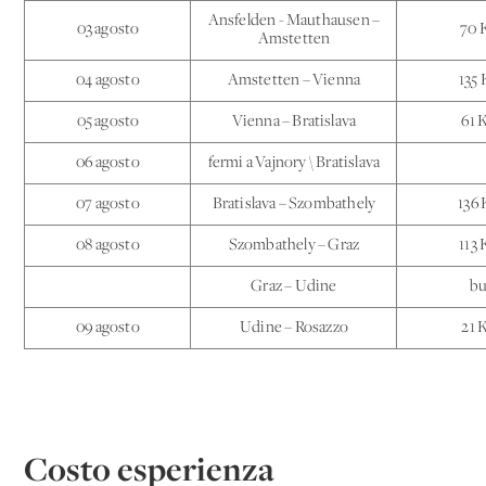
Ansfelden - Mauthausen –
03 agosto
70 
Amstetten
04 agosto
Amstetten – Vienna
135
05 agosto
Vienna – Bratislava
61 
06 agosto
fermi a Vajnory \ Bratislava
07 agosto
Bratislava – Szombathely
136
08 agosto
Szombathely – Graz
113
Graz – Udine
bu
09 agosto
Udine – Rosazzo
21 
Costo esperienza