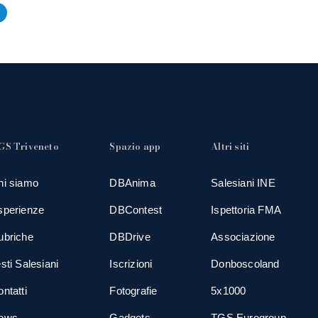
GS Triveneto
Spazio app
Altri siti
hi siamo
DBAnima
Salesiani INE
sperienze
DBContest
Ispettoria FMA
ubriche
DBDrive
Associazione
sti Salesiani
Iscrizioni
Donboscoland
ntatti
Fotografie
5x1000
ews
Gadgets
TGS Eurogroup