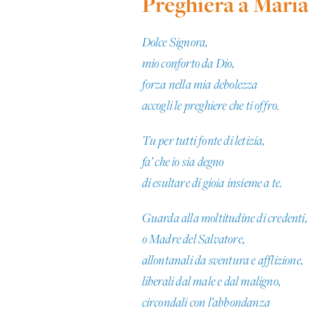
Preghiera a Maria
Dolce Signora,
mio conforto da Dio,
forza nella mia debolezza
accogli le preghiere che ti offro.
Tu per tutti fonte di letizia,
fa’ che io sia degno
di esultare di gioia insieme a te.
Guarda alla moltitudine di credenti,
o Madre del Salvatore,
allontanali da sventura e afflizione,
liberali dal male e dal maligno,
circondali con l’abbondanza