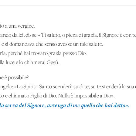
o a una vergine.
do da lei, disse: «Ti saluto, o piena di grazia, il Signore è con t
a e si domandava che senso avesse un tale saluto.
ia, perché hai trovato grazia presso Dio.
alla luce e lo chiamerai Gesù.
e è possibile?
elo: «Lo Spirito Santo scenderà su di te, su te stenderà la sua
 e chiamato Figlio di Dio. Nulla è impossibile a Dio».
la serva del Signore, avvenga di me quello che hai detto».