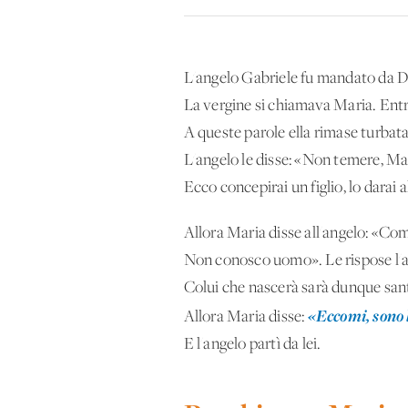
L'angelo Gabriele fu mandato da Di
La vergine si chiamava Maria. Entran
A queste parole ella rimase turbat
L'angelo le disse: «Non temere, Mar
Ecco concepirai un figlio, lo darai 
Allora Maria disse all'angelo: «Com
Non conosco uomo». Le rispose l'ang
Colui che nascerà sarà dunque santo
«Eccomi, sono 
Allora Maria disse:
E l'angelo partì da lei.