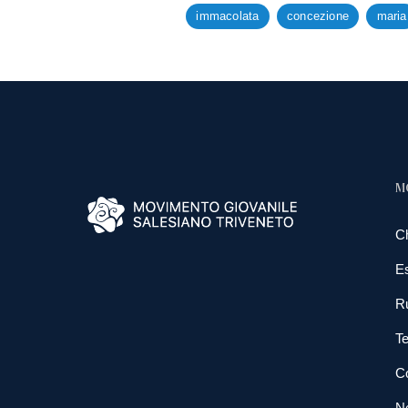
immacolata
concezione
maria
M
C
E
R
Te
Co
N