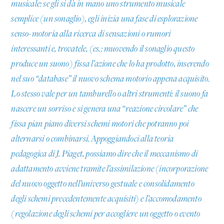
musicale: se gli si dà in mano uno strumento musicale
semplice (un sonaglio), egli inizia una fase di esplorazione
senso-motoria alla ricerca di sensazioni o rumori
interessanti e, trovatele, (es.: muovendo il sonaglio questo
produce un suono) fissa l’azione che lo ha prodotto, inserendo
nel suo “database” il nuovo schema motorio appena acquisito.
Lo stesso vale per un tamburello o altri strumenti: il suono fa
nascere un sorriso e si genera una “reazione circolare” che
fissa pian piano diversi schemi motori che potranno poi
alternarsi o combinarsi. Appoggiandoci alla teoria
pedagogica di J. Piaget, possiamo dire che il meccanismo di
adattamento avviene tramite l’assimilazione (incorporazione
del nuovo oggetto nell’universo gestuale e consolidamento
degli schemi precedentemente acquisiti) e l’accomodamento
(regolazione degli schemi per accogliere un oggetto o evento