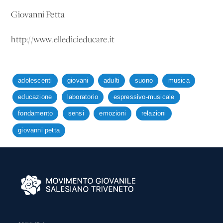
Giovanni Petta
http://www.elledicieducare.it
adolescenti
giovani
adulti
suono
musica
educazione
laboratorio
espressivo-musicale
fondamento
sensi
emozioni
relazioni
giovanni petta