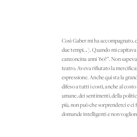
Così Gaber mi ha accompagnato, com
due tempi,…). Quando mi capitava d
canzoncina anni ’60?”. Non sapevan
teatro. Aveva rifiutato la mercifi
espressione. Anche qui sta la grand
difeso a tutti i costi, anche al cos
umane, dei sentimenti, della politic
più, non può che sorprenderci e ci 
domande intelligenti e non voglion