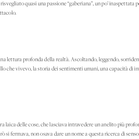
 è risvegliato quasi una passione “gaberiana”, un po’ inaspettat
ttacolo.
na lettura profonda della realtà. Ascoltando, leggendo, sorride
llo che vivevo, la storia dei sentimenti umani, una capacità di 
a laica delle cose, che lasciava intravedere un anelito più profo
erò si fermava, non osava dare un nome a questa ricerca di sens