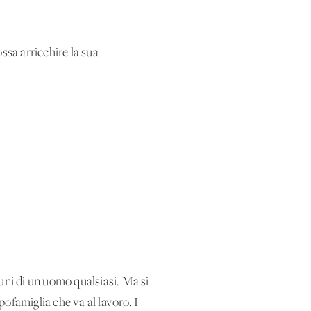
ssa arricchire la sua
uni di un uomo qualsiasi. Ma si
ofamiglia che va al lavoro. I