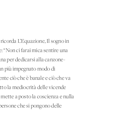
ricorda L’Equazione, Il sogno in
: “Non ci farai mica sentire una
na per dedicarsi alla canzone-
d un più impegnato modo di
ente ciò che è banale e ciò che va
utto la mediocrità delle vicende
e mette a posto la coscienza e nulla
 persone che si pongono delle