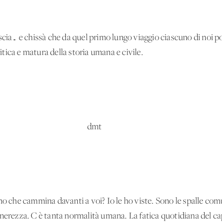
scia… e chissà che da quel primo lungo viaggio ciascuno di noi po
tica e matura della storia umana e civile.
mt
mo che cammina davanti a voi? Io le ho viste. Sono le spalle com
nerezza. C'è tanta normalità umana. La fatica quotidiana del cap