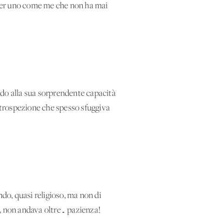
a per uno come me che non ha mai
ndo alla sua sorprendente capacità
introspezione che spesso sfuggiva
ndo, quasi religioso, ma non di
o, non andava oltre… pazienza!