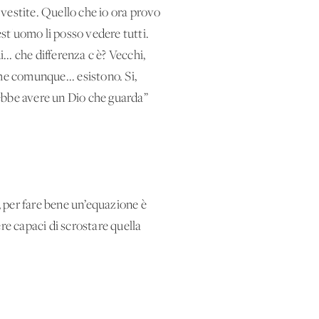
le vestite. Quello che io ora provo
st'uomo li posso vedere tutti.
... che differenza c'è? Vecchi,
che comunque... esistono. Si,
rebbe avere un Dio che guarda”
, per fare bene un’equazione è
re capaci di scrostare quella