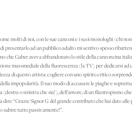
e molti di noi, con le sue canzoni e i suoi monologhi (chi non 
i presentarlo ad un pubblico adulto mi sentivo spesso ribattere
o che Gaber aveva abbandonato lo stile della canzoncina italia
cazione massmediale della fluorescenza (la TV) per dedicarsi a
ezza di questo artista: cogliere con uno spirito critico sorprend
to della impopolarità. Il suo modo di accusare le piaghe e sopratt
a (destra o sinistra che sia!), dell’amore, di un filantropismo ch
fa dire: “Grazie Signor G del grande contributo che hai dato alle
o subire tutto passivamente!”.