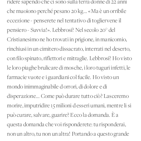
ridere sapendo che ci sono sulla terra donne di 22 anni
che muoiono perché pesano 20 kg... «Ma è un'orribile
eccezione - penserete nel tentativo di togliervene il
pensiero - Suvvia!». Lebbrosi? Nel secolo 20° del
Cristianesimo ne ho trovati in prigione, in manicomio,
rinchiusi in un cimitero dissacrato, interrati nel deserto,
con filo spinato, riflettori e mitraglie. Lebbrosi? Ho visto
le loro piaghe brulicare di mosche, i loro tuguri infetti, le
farmacie vuote e i guardiani col fucile. Ho visto un
mondo inimmaginabile d'orrori, di dolore e di
disperazione... Come può durare tutto ciò? Lasceremo
morire, imputridire 15 milioni d'esseri umani, mentre li si
può curare, salvare, guarire? Ecco la domanda. È a
questa domanda che voi risponderete: tu risponderai,
non un altro, tu non un'altra! Portando a questo grande