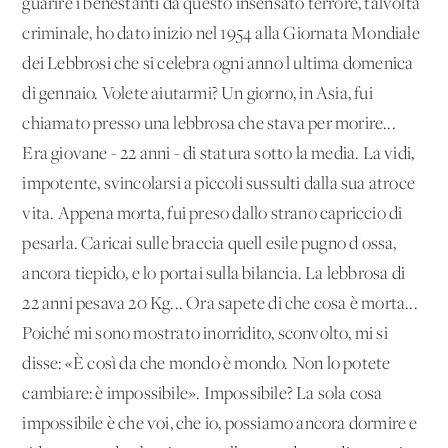
guarire i benestanti da questo insensato terrore, talvolta
criminale, ho dato inizio nel 1954 alla Giornata Mondiale
dei Lebbrosi che si celebra ogni anno l'ultima domenica
di gennaio. Volete aiutarmi? Un giorno, in Asia, fui
chiamato presso una lebbrosa che stava per morire...
Era giovane - 22 anni - di statura sotto la media. La vidi,
impotente, svincolarsi a piccoli sussulti dalla sua atroce
vita. Appena morta, fui preso dallo strano capriccio di
pesarla. Caricai sulle braccia quell'esile pugno d'ossa,
ancora tiepido, e lo portai sulla bilancia. La lebbrosa di
22 anni pesava 20 Kg... Ora sapete di che cosa è morta...
Poiché mi sono mostrato inorridito, sconvolto, mi si
disse: «È così da che mondo è mondo. Non lo potete
cambiare: è impossibile». Impossibile? La sola cosa
impossibile è che voi, che io, possiamo ancora dormire e