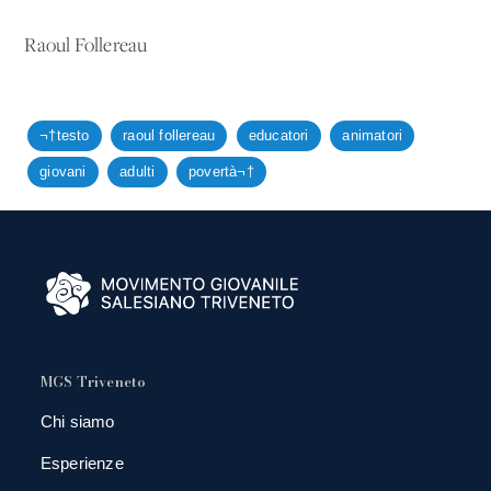
Raoul Follereau
¬†testo
raoul follereau
educatori
animatori
giovani
adulti
povertà¬†
MGS Triveneto
Chi siamo
Esperienze