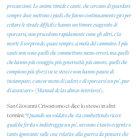
precauzioni. Le anime timide e caute, che cercano di guardare
sempre dove mettono i piedi, che fanno continuamente giri per
evitare le strade difficili e hanno un timore esagerato di
sporcarsi, non procedono rapidamente come gli altri, e la
morte li sorprende, quasi sempre, a metà del cammino. I più
santi non sono quelli che commettono meno errori, ma quelli
che hanno più coraggio, più generosità, più amore, quelli che
compiono più sforzi su se stessi e non hanno paura di
inciampare, e ancor meno di cadere e di sporcarsi un po’, pur
di avanzare
»
(
Manual de las almas interiores
).
San Giovanni Crisostomo ci dice lo stesso in altri
termini: “
Quando un soldato che sta combattendo riceve
qualche ferita o indietreggia un po’, nessuno è tanto esigente o
tanto ignorante sulle cose relative alla guerra da pensare che