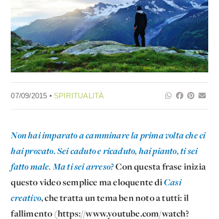
07/09/2015 •
SPIRITUALITÀ
Non hai imparato a camminare la prima volta che ci
hai provato. Sei caduto e ricaduto, hai pianto, ti sei
fatto male. Ma ti sei arreso?
Con questa frase inizia
questo video semplice ma eloquente di
Casi
creativo
, che tratta un tema ben noto a tutti: il
fallimento (https://www.youtube.com/watch?