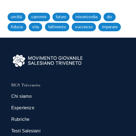
umiltà
cammini
futuro
misericordia
dio
fiducia
vita
fallimento
successo
imparare
MGS Triveneto
Chi siamo
Esperienze
Rubriche
Testi Salesiani