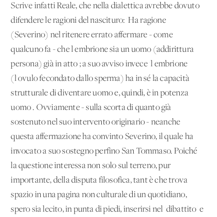
Scrive infatti Reale, che nella dialettica avrebbe dovuto
difendere le ragioni del nascituro: 'Ha ragione
(Severino) nel ritenere errato affermare - come
qualcuno fa - che l'embrione sia un uomo (addirittura
persona) già in atto'; a suo avviso invece 'l'embrione
(l'ovulo fecondato dallo sperma) ha in sé la capacità
strutturale di diventare uomo e, quindi, è in potenza
uomo'. Ovviamente - sulla scorta di quanto già
sostenuto nel suo intervento originario - neanche
questa affermazione ha convinto Severino, il quale ha
invocato a suo sostegno perfino San Tommaso. Poiché
la questione interessa non solo sul terreno, pur
importante, della disputa filosofica, tant'è che trova
spazio in una pagina non culturale di un quotidiano,
spero sia lecito, in punta di piedi, inserirsi nel 'dibattito' e