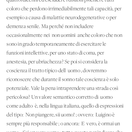
quattordicenni ed escludere i disabili psichici e tutti
coloro che perdono irrimediabilmente tali capacità, per
esempio a causa di malattie neurodegenerative o per
demenza senile. Ma perché non includere
occasionalmente nei 'non uomini' anche coloro che non
sono in grado temporaneamente di esercitare le
funzioni intellettive, per uno stato di coma, per
anestesia, per ubriachezza? Se poi si considera la
coscienza il tratto tipico dell''uomo', dovremmo
riconoscere che durante il sonno tale coscienza è solo
potenziale. Vale la pena intraprendere una strada così
pericolosa? Un valore semantico corretto di 'uomo
come adulto' è, nella lingua italiana, quello di espressioni
del tipo: 'Non piangere, sii uomo!'; ovvero: 'Luigino è
sempre più responsabile'; o ancora:' E' vero, è ormai un