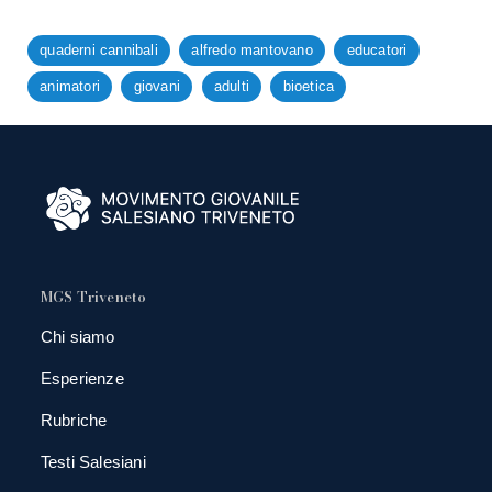
quaderni cannibali
alfredo mantovano
educatori
animatori
giovani
adulti
bioetica
MGS Triveneto
Chi siamo
Esperienze
Rubriche
Testi Salesiani