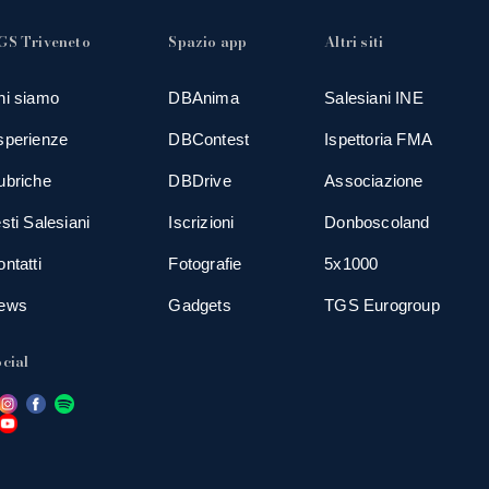
GS Triveneto
Spazio app
Altri siti
hi siamo
DBAnima
Salesiani INE
sperienze
DBContest
Ispettoria FMA
ubriche
DBDrive
Associazione
sti Salesiani
Iscrizioni
Donboscoland
ntatti
Fotografie
5x1000
ews
Gadgets
TGS Eurogroup
cial