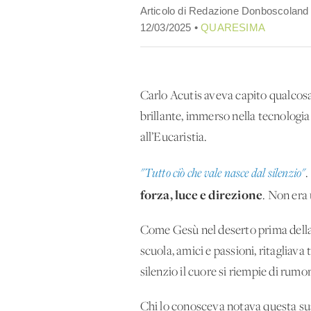
Articolo di Redazione Donboscoland
12/03/2025 •
QUARESIMA
Carlo Acutis aveva capito qualcosa
brillante, immerso nella tecnologia e
all’Eucaristia.
"Tutto ciò che vale nasce dal silenzio"
.
forza, luce e direzione
. Non era 
Come Gesù nel deserto prima della 
scuola, amici e passioni, ritagliav
silenzio il cuore si riempie di rumori
Chi lo conosceva notava questa sua