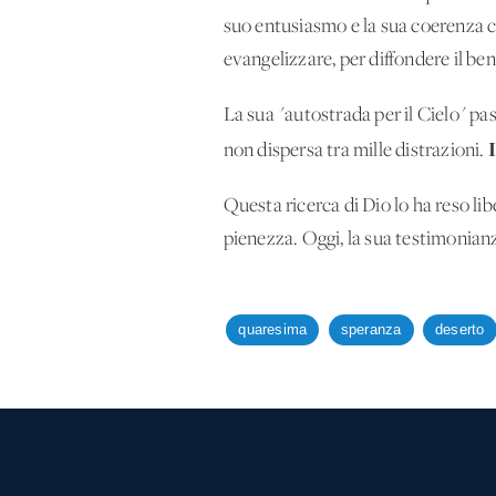
suo entusiasmo e la sua coerenza co
evangelizzare, per diffondere il ben
La sua "autostrada per il Cielo" pas
non dispersa tra mille distrazioni.
Questa ricerca di Dio lo ha reso lib
pienezza. Oggi, la sua testimonianz
quaresima
speranza
deserto