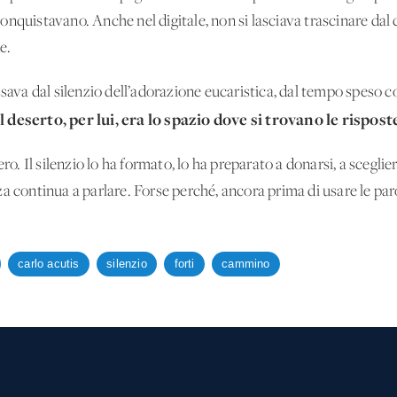
nquistavano. Anche nel digitale, non si lasciava trascinare dal c
e.
sava dal silenzio dell’adorazione eucaristica, dal tempo speso con
Il deserto, per lui, era lo spazio dove si trovano le rispost
ero. Il silenzio lo ha formato, lo ha preparato a donarsi, a scegli
a continua a parlare. Forse perché, ancora prima di usare le par
carlo acutis
silenzio
forti
cammino