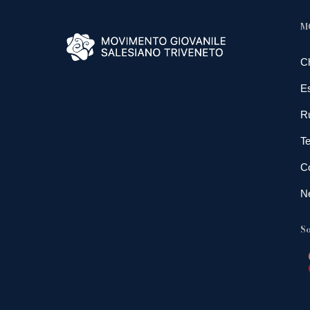
M
C
E
R
Te
Co
N
So