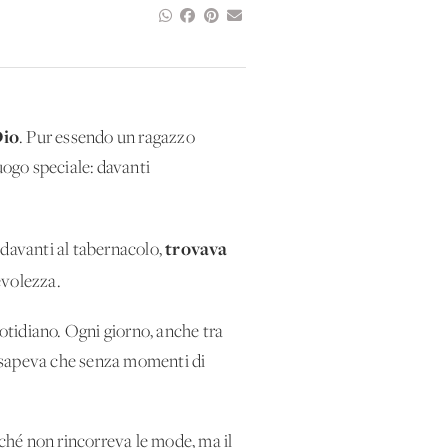
Dio
. Pur essendo un ragazzo
luogo speciale: davanti
trovava
, davanti al tabernacolo,
evolezza.
otidiano. Ogni giorno, anche tra
ma sapeva che senza momenti di
ché non rincorreva le mode, ma il