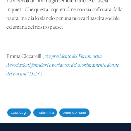
La vicenda di Lara Lugli è emblematica e ci lascia
inquieti. Che questa inquietudine non sia soffocata dalla
paura, ma dia lo slancio per una nuova rinascita sociale
ed umana del nostro paese.
Emma Ciccarelli (
vicepresidente del Forum della
Associazioni familiari e portavoce del coordinamento donne
del Forum “DxD
”)
Lara Lugli
materinità
bene comune