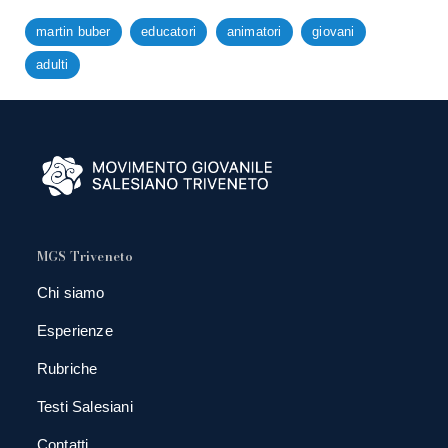
martin buber
educatori
animatori
giovani
adulti
MGS Triveneto
Chi siamo
Esperienze
Rubriche
Testi Salesiani
Contatti