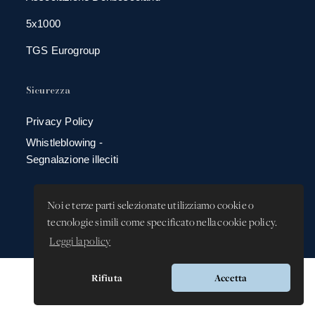
5x1000
TGS Eurogroup
Sicurezza
Privacy Policy
Whistleblowing -
Segnalazione illeciti
Noi e terze parti selezionate utilizziamo cookie o
tecnologie simili come specificato nella cookie policy.
Leggi la policy
Rifiuta
Accetta
Versione app: 3.64.2 (18ea8745)