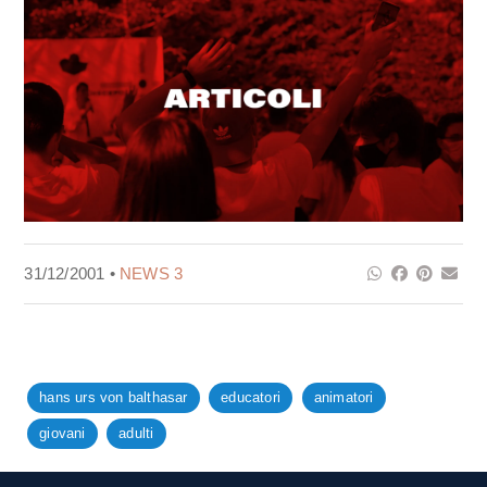
31/12/2001 •
NEWS 3
hans urs von balthasar
educatori
animatori
giovani
adulti