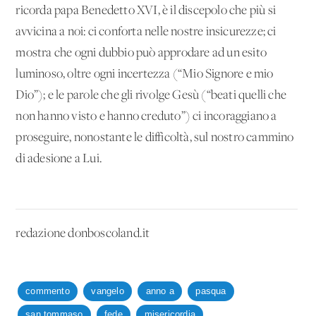
ricorda papa Benedetto XVI, è il discepolo che più si
avvicina a noi: ci conforta nelle nostre insicurezze; ci
mostra che ogni dubbio può approdare ad un esito
luminoso, oltre ogni incertezza (“Mio Signore e mio
Dio”); e le parole che gli rivolge Gesù (“beati quelli che
non hanno visto e hanno creduto”) ci incoraggiano a
proseguire, nonostante le difficoltà, sul nostro cammino
di adesione a Lui.
redazione donboscoland.it
commento
vangelo
anno a
pasqua
san tommaso
fede
misericordia