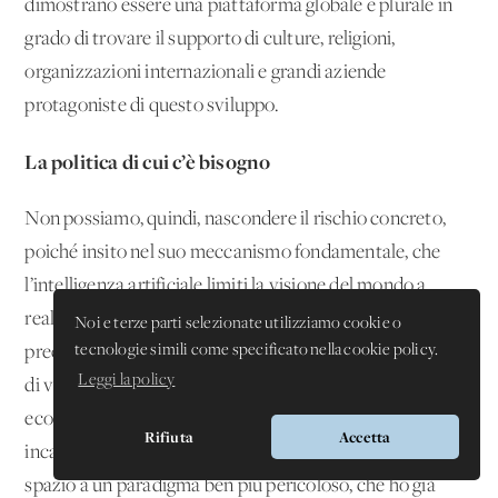
dimostrano essere una piattaforma globale e plurale in
grado di trovare il supporto di culture, religioni,
organizzazioni internazionali e grandi aziende
protagoniste di questo sviluppo.
La politica di cui c’è bisogno
Non possiamo, quindi, nascondere il rischio concreto,
poiché insito nel suo meccanismo fondamentale, che
l’intelligenza artificiale limiti la visione del mondo a
realtà esprimibili in numeri e racchiuse in categorie
Noi e terze parti selezionate utilizziamo cookie o
tecnologie simili come specificato nella cookie policy.
preconfezionate, estromettendo l’apporto di altre forme
Leggi la policy
di verità e imponendo modelli antropologici, socio-
economici e culturali uniformi. Il paradigma tecnologico
Rifiuta
Accetta
incarnato dall’intelligenza artificiale rischia allora di fare
spazio a un paradigma ben più pericoloso, che ho già