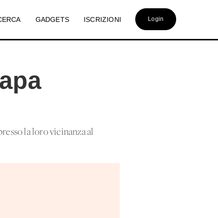
CERCA
GADGETS
ISCRIZIONI
Login
Papa
resso la loro vicinanza al