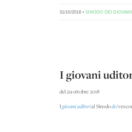
31/10/2018 •
SINODO DEI GIOVANI
I giovani udito
del 29 ottobre 2018
I
giovani uditori
al Sinodo
dei
vescov