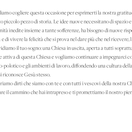
liamo cogliere questa occasione per esprimerti la nostra gratitud
o piccolo pezzo di storia. Le idee nuove necessitano di spazio e t
ità inedite insieme a tante sofferenze, ha bisogno di nuove ris
e di vivere la felicità che si prova nel dare più che nel ricever
iamo il tuo sogno: una Chiesa in uscita, aperta a tutti soprattu
e attiva di questa Chiesa e vogliamo continuare a impegnarci c
o-polotico e gli ambienti di lavoro, diffondendo una cultura della
 si riconosce Gesù stesso.
iamo dirti che siamo con te e con tutti i vescovi della nostra 
are il cammino che hai intrapreso e ti promettiamo il nostro pie