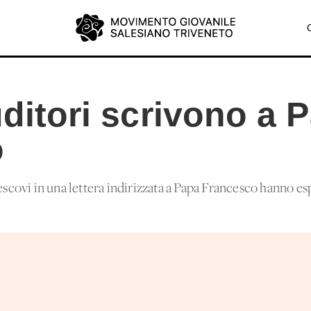
uditori scrivono a 
o
escovi in una lettera indirizzata a Papa Francesco hanno esp