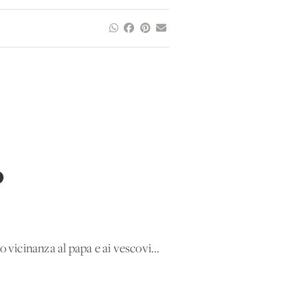
o
 vicinanza al papa e ai vescovi...