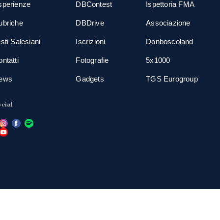
sperienze
DBContest
Ispettoria FMA
ubriche
DBDrive
Associazione
sti Salesiani
Iscrizioni
Donboscoland
ntatti
Fotografie
5x1000
ews
Gadgets
TGS Eurogroup
cial