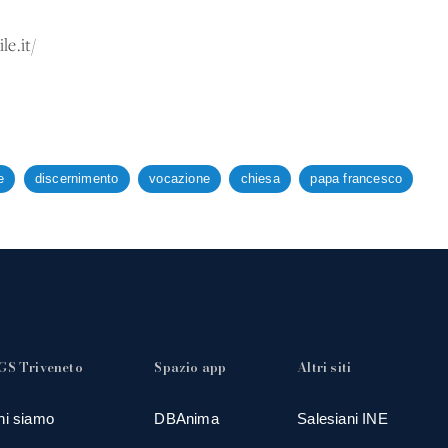
le.it/
e
discernimento
vocazione
chiesa
papa francesco
GS Triveneto
Spazio app
Altri siti
hi siamo
DBAnima
Salesiani INE