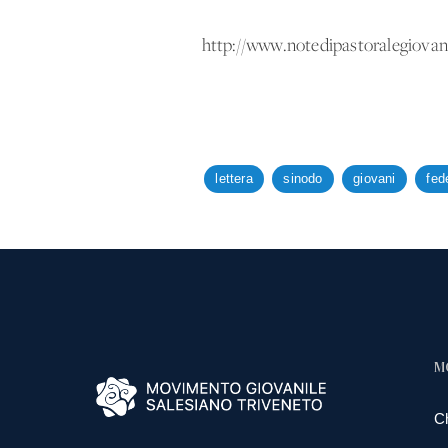
http://www.notedipastoralegiovani
lettera
sinodo
giovani
fed
M
C