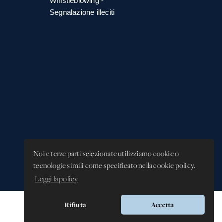
Whistleblowing -
Segnalazione illeciti
Noi e terze parti selezionate utilizziamo cookie o
tecnologie simili come specificato nella cookie policy.
Leggi la policy
Rifiuta
Accetta
Versione app: 3.64.2 (18ea8745)