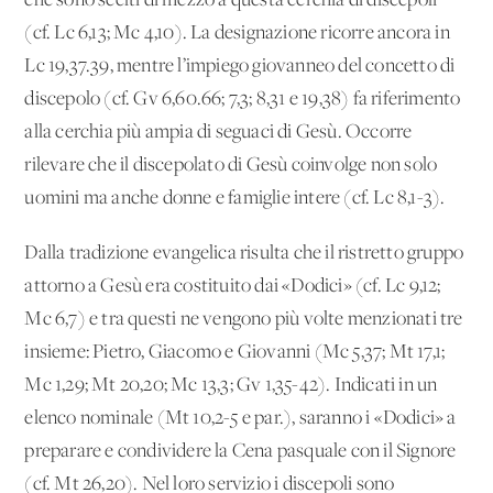
che sono scelti di mezzo a questa cerchia di discepoli
(cf. Lc 6,13; Mc 4,10). La designazione ricorre ancora in
Lc 19,37.39, mentre l’impiego giovanneo del concetto di
discepolo (cf. Gv 6,60.66; 7,3; 8,31 e 19,38) fa riferimento
alla cerchia più ampia di seguaci di Gesù. Occorre
rilevare che il discepolato di Gesù coinvolge non solo
uomini ma anche donne e famiglie intere (cf. Lc 8,1-3).
Dalla tradizione evangelica risulta che il ristretto gruppo
attorno a Gesù era costituito dai «Dodici» (cf. Lc 9,12;
Mc 6,7) e tra questi ne vengono più volte menzionati tre
insieme: Pietro, Giacomo e Giovanni (Mc 5,37; Mt 17,1;
Mc 1,29; Mt 20,20; Mc 13,3; Gv 1,35-42). Indicati in un
elenco nominale (Mt 10,2-5 e par.), saranno i «Dodici» a
preparare e condividere la Cena pasquale con il Signore
(cf. Mt 26,20). Nel loro servizio i discepoli sono