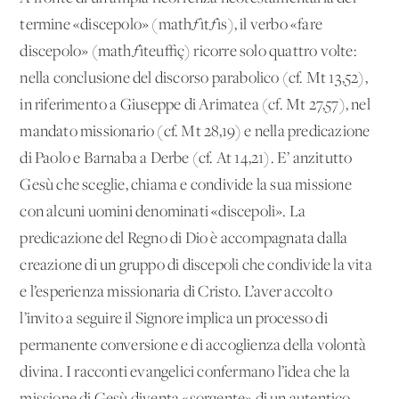
termine «discepolo» (mathƒìtƒìs), il verbo «fare
discepolo» (mathƒìteu≈ç) ricorre solo quattro volte:
nella conclusione del discorso parabolico (cf. Mt 13,52),
in riferimento a Giuseppe di Arimatea (cf. Mt 27,57), nel
mandato missionario (cf. Mt 28,19) e nella predicazione
di Paolo e Barnaba a Derbe (cf. At 14,21). E’ anzitutto
Gesù che sceglie, chiama e condivide la sua missione
con alcuni uomini denominati «discepoli». La
predicazione del Regno di Dio è accompagnata dalla
creazione di un gruppo di discepoli che condivide la vita
e l’esperienza missionaria di Cristo. L’aver accolto
l’invito a seguire il Signore implica un processo di
permanente conversione e di accoglienza della volontà
divina. I racconti evangelici confermano l’idea che la