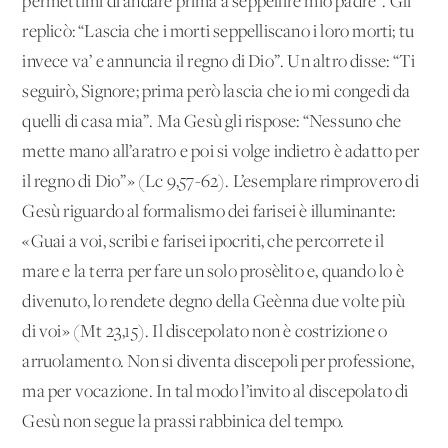
permettimi di andare prima a seppellire mio padre”. Gli
replicò: “Lascia che i morti seppelliscano i loro morti; tu
invece va’ e annuncia il regno di Dio”. Un altro disse: “Ti
seguirò, Signore; prima però lascia che io mi congedi da
quelli di casa mia”. Ma Gesù gli rispose: “Nessuno che
mette mano all’aratro e poi si volge indietro è adatto per
il regno di Dio”» (Lc 9,57-62). L’esemplare rimprovero di
Gesù riguardo al formalismo dei farisei è illuminante:
«Guai a voi, scribi e farisei ipocriti, che percorrete il
mare e la terra per fare un solo prosèlito e, quando lo è
divenuto, lo rendete degno della Geènna due volte più
di voi» (Mt 23,15). Il discepolato non è costrizione o
arruolamento. Non si diventa discepoli per professione,
ma per vocazione. In tal modo l’invito al discepolato di
Gesù non segue la prassi rabbinica del tempo.