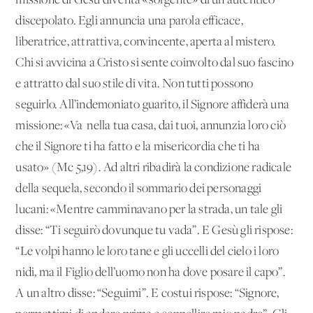
missione di Gesù diventa «sorgente» di un autentico
discepolato. Egli annuncia una parola efficace,
liberatrice, attrattiva, convincente, aperta al mistero.
Chi si avvicina a Cristo si sente coinvolto dal suo fascino
e attratto dal suo stile di vita. Non tutti possono
seguirlo. All’indemoniato guarito, il Signore affiderà una
missione: «Va' nella tua casa, dai tuoi, annunzia loro ciò
che il Signore ti ha fatto e la misericordia che ti ha
usato» (Mc 5,19). Ad altri ribadirà la condizione radicale
della sequela, secondo il sommario dei personaggi
lucani: «Mentre camminavano per la strada, un tale gli
disse: “Ti seguirò dovunque tu vada”. E Gesù gli rispose:
“Le volpi hanno le loro tane e gli uccelli del cielo i loro
nidi, ma il Figlio dell’uomo non ha dove posare il capo”.
A un altro disse: “Seguimi”. E costui rispose: “Signore,