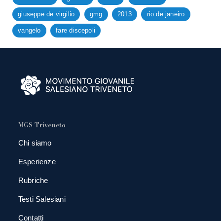
giuseppe de virgilio
gmg
2013
rio de janeiro
vangelo
fare discepoli
MGS Triveneto
Chi siamo
Esperienze
Rubriche
Testi Salesiani
Contatti