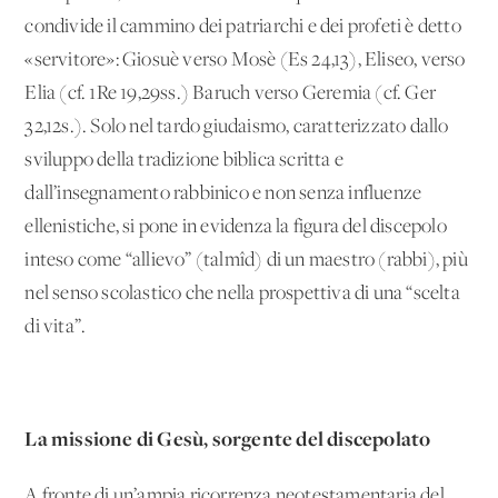
condivide il cammino dei patriarchi e dei profeti è detto
«servitore»: Giosuè verso Mosè (Es 24,13), Eliseo, verso
Elia (cf. 1Re 19,29ss.) Baruch verso Geremia (cf. Ger
32,12s.). Solo nel tardo giudaismo, caratterizzato dallo
sviluppo della tradizione biblica scritta e
dall’insegnamento rabbinico e non senza influenze
ellenistiche, si pone in evidenza la figura del discepolo
inteso come “allievo” (talmîd) di un maestro (rabbi), più
nel senso scolastico che nella prospettiva di una “scelta
di vita”.
La missione di Gesù, sorgente del discepolato
A fronte di un’ampia ricorrenza neotestamentaria del