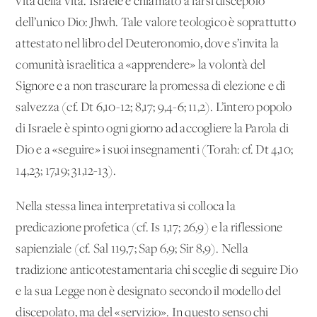
vita della vita. Israele è chiamato a farsi discepolo
dell’unico Dio: Jhwh. Tale valore teologico è soprattutto
attestato nel libro del Deuteronomio, dove s’invita la
comunità israelitica a «apprendere» la volontà del
Signore e a non trascurare la promessa di elezione e di
salvezza (cf. Dt 6,10-12; 8,17; 9,4-6; 11,2). L’intero popolo
di Israele è spinto ogni giorno ad accogliere la Parola di
Dio e a «seguire» i suoi insegnamenti (Torah: cf. Dt 4,10;
14,23; 17,19; 31,12-13).
Nella stessa linea interpretativa si colloca la
predicazione profetica (cf. Is 1,17; 26,9) e la riflessione
sapienziale (cf. Sal 119,7; Sap 6,9; Sir 8,9). Nella
tradizione anticotestamentaria chi sceglie di seguire Dio
e la sua Legge non è designato secondo il modello del
discepolato, ma del «servizio». In questo senso chi