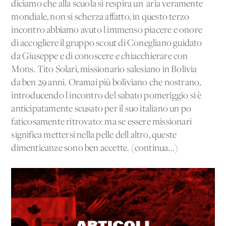
diciamo che alla scuola si respira un' aria veramente
mondiale, non si scherza affatto, in questo terzo
incontro abbiamo avuto l'immenso piacere e onore
di accogliere il gruppo scout di Conegliano guidato
da Giuseppe e di conoscere e chiacchierare con
Mons. Tito Solari, missionario salesiano in Bolivia
da ben 29 anni. Oramai più boliviano che nostrano,
introducendo l'incontro del sabato pomeriggio si è
anticipatamente scusato per il suo italiano un po'
faticosamente ritrovato: ma se essere missionari
significa mettersi nella pelle dell'altro, queste
dimenticanze sono ben accette. (continua...)