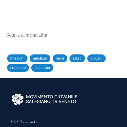
Scuola di mondialità
missioni
giustizia
pace
adulti
giovani
educatori
animatori
MGS Triveneto