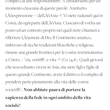
compito, di una responsabilit√†. Consideriamo per un
momento ciascuna di queste parole. Anzitutto
l‚Äôespressione ¬´dell‚ÄôAsia¬ª. Vi siete radunati qui in
Corea, da ogni parte dell‚ÄôAsia. Ciascuno di voi ha un
posto ed un contesto proprio nei quali siete chiamati a
riflettere l‚Äôamore di Dio. Il Continente asiatico,
imbevuto di ricche tradizioni filosofiche e religiose,
rimane una grande frontiera per la vostra testimonianza
a Cristo, ¬´via, verit√† e vita¬ª (Gv 14,6). Quali giovani
che non soltanto vivete in Asia, ma siete figli e figlie di
questo grande Continente, avete il diritto e il compito di
prendere parte pienamente alla vita delle vostre
Non abbiate paura di portare la
societ√†.
sapienza della fede in ogni ambito della vita
sociale!