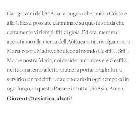
Cari giovani dell‚ÄôAsia, vi auguro che, uniti a Cristo e
alla Chiesa, possiate camminare su questa strada che
certamente vi riempir√† di gioia. Ed ora, mentre ci
accostiamo alla mensa dell‚ÄôEucaristia, rivolgiamoci a
Maria nostra Madre, che diede al mondo Ges√π. S√¨,
Madre nostra Maria, noi desideriamo ricevere Ges√π;
nel tuo materno affetto, aiutaci a portarlo agli altri, a
servirlo con fedelt√†, e ad onorarlo in ogni tempo ed in
ogni luogo, in questo Paese e in tutta l‚ÄôAsia. Amen.
Giovent√π asiatica, alzati!