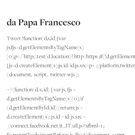
da Papa Francesco
Tweet
!function(d,s,id){var
js,fjs=d.getElementsByTagName(s)
[0],p=/^http:/.test(d.location)?'http':'https';if(!d.getEleme
{js=d.createElement(s);js.id=id;js.src=p+'://platform.twitter
(document, 'script', 'twitter-wjs');
¬†(function(d, s, id) { var js, fjs =
d.getElementsByTagName(s)[0]; if
(d.getElementById(id)) return; js =
d.createElement(s); js.id = id; js.src =
'//connect.facebook.net/it_IT/all.js#xfbml=1';