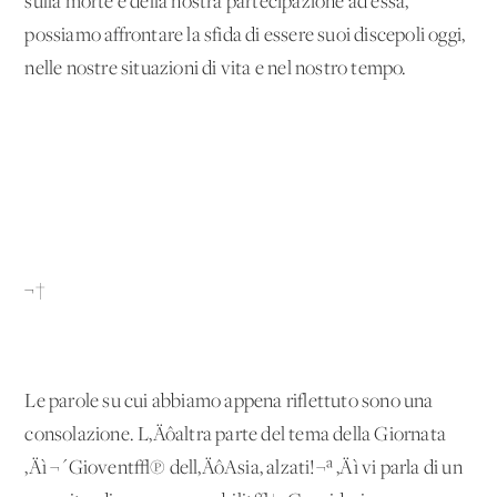
sulla morte e della nostra partecipazione ad essa,
possiamo affrontare la sfida di essere suoi discepoli oggi,
nelle nostre situazioni di vita e nel nostro tempo.
¬†
Le parole su cui abbiamo appena riflettuto sono una
consolazione. L‚Äôaltra parte del tema della Giornata
‚Äì ¬´Giovent√π dell‚ÄôAsia, alzati!¬ª ‚Äì vi parla di un