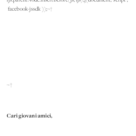
fjs.parentNode.insertBefore(js, fjs);}(document, 'script',
'facebook-jssdk'));¬†
¬†
Cari giovani amici,