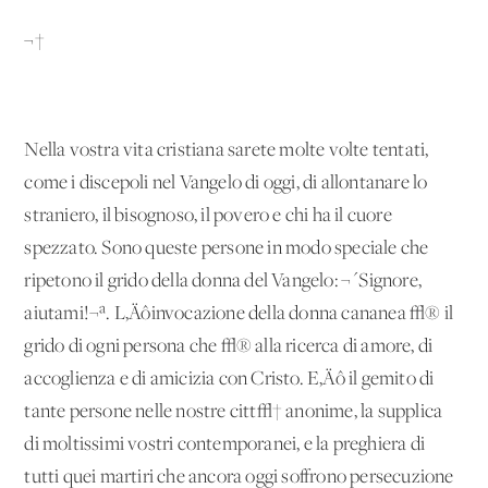
¬†
Nella vostra vita cristiana sarete molte volte tentati,
come i discepoli nel Vangelo di oggi, di allontanare lo
straniero, il bisognoso, il povero e chi ha il cuore
spezzato. Sono queste persone in modo speciale che
ripetono il grido della donna del Vangelo: ¬´Signore,
aiutami!¬ª. L‚Äôinvocazione della donna cananea √® il
grido di ogni persona che √® alla ricerca di amore, di
accoglienza e di amicizia con Cristo. E‚Äô il gemito di
tante persone nelle nostre citt√† anonime, la supplica
di moltissimi vostri contemporanei, e la preghiera di
tutti quei martiri che ancora oggi soffrono persecuzione