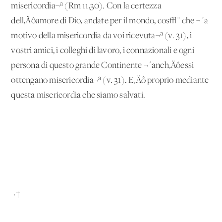
misericordia¬ª (Rm 11,30). Con la certezza
dell‚Äôamore di Dio, andate per il mondo, cos√¨ che ¬´a
motivo della misericordia da voi ricevuta¬ª (v. 31), i
vostri amici, i colleghi di lavoro, i connazionali e ogni
persona di questo grande Continente ¬´anch‚Äôessi
ottengano misericordia¬ª (v. 31). E‚Äô proprio mediante
questa misericordia che siamo salvati.
¬†