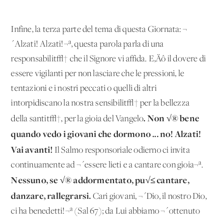
Infine, la terza parte del tema di questa Giornata: ¬
´Alzati! Alzati!¬ª, questa parola parla di una
responsabilit√† che il Signore vi affida. E‚Äô il dovere di
essere vigilanti per non lasciare che le pressioni, le
tentazioni e i nostri peccati o quelli di altri
intorpidiscano la nostra sensibilit√† per la bellezza
. Non √® bene
della santit√†, per la gioia del Vangelo
quando vedo i giovani che dormono ... no! Alzati!
Vai avanti!
Il Salmo responsoriale odierno ci invita
continuamente ad ¬´essere lieti e a cantare con gioia¬ª.
Nessuno, se √® addormentato, pu√≤ cantare,
danzare, rallegrarsi.
Cari giovani, ¬´Dio, il nostro Dio,
ci ha benedetti!¬ª (Sal 67); da Lui abbiamo ¬´ottenuto