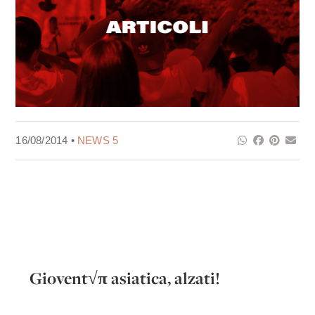
16/08/2014 •
NEWS 5
Giovent√π asiatica, alzati!