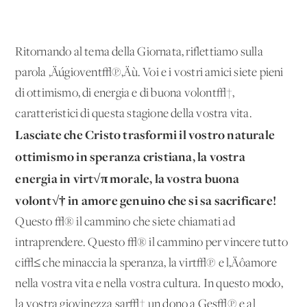
Ritornando al tema della Giornata, riflettiamo sulla
parola ‚Äúgiovent√π‚Äù. Voi e i vostri amici siete pieni
di ottimismo, di energia e di buona volont√†,
caratteristici di questa stagione della vostra vita.
Lasciate che Cristo trasformi il vostro naturale
ottimismo in speranza cristiana, la vostra
energia in virt√π morale, la vostra buona
volont√† in amore genuino che si sa sacrificare!
Questo √® il cammino che siete chiamati ad
intraprendere. Questo √® il cammino per vincere tutto
ci√≤ che minaccia la speranza, la virt√π e l‚Äôamore
nella vostra vita e nella vostra cultura. In questo modo,
la vostra giovinezza sar√† un dono a Ges√π e al