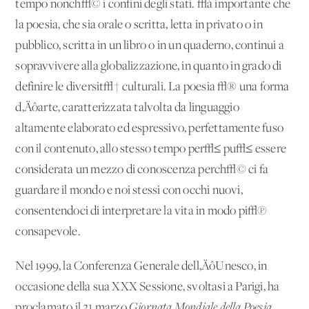
tempo nonch√© i confini degli stati. √à importante che
la poesia, che sia orale o scritta, letta in privato o in
pubblico, scritta in un libro o in un quaderno, continui a
sopravvivere alla globalizzazione, in quanto in grado di
definire le diversit√† culturali. La poesia √® una forma
d‚Äôarte, caratterizzata talvolta da linguaggio
altamente elaborato ed espressivo, perfettamente fuso
con il contenuto, allo stesso tempo per√≤ pu√≤ essere
considerata un mezzo di conoscenza perch√© ci fa
guardare il mondo e noi stessi con occhi nuovi,
consentendoci di interpretare la vita in modo pi√π
consapevole.
Nel 1999, la Conferenza Generale dell‚ÄôUnesco, in
occasione della sua XXX Sessione, svoltasi a Parigi, ha
proclamato il 21 marzo
Giornata Mondiale della Poesia
,