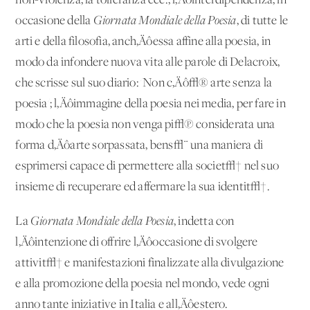
non-violenza, la tolleranza ecc.; l‚Äôinterdipendenza, in
occasione della
Giornata Mondiale della Poesia
, di tutte le
arti e della filosofia, anch‚Äôessa affine alla poesia, in
modo da infondere nuova vita alle parole di Delacroix,
che scrisse sul suo diario: 'Non c‚Äô√® arte senza la
poesia'; l‚Äôimmagine della poesia nei media, per fare in
modo che la poesia non venga pi√π considerata una
forma d‚Äôarte sorpassata, bens√¨ una maniera di
esprimersi capace di permettere alla societ√† nel suo
insieme di recuperare ed affermare la sua identit√†.
La
Giornata Mondiale
della Poesia
, indetta con
l‚Äôintenzione di offrire l‚Äôoccasione di svolgere
attivit√† e manifestazioni finalizzate alla divulgazione
e alla promozione della poesia nel mondo, vede ogni
anno tante iniziative in Italia e all‚Äôestero.