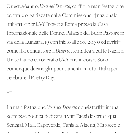
Quest‚Äôanno,
Voci del Deserto
, sar√† la manifestazione
centrale organizzata dalla Commissione¬†nazionale
italiana¬†per l‚ÄôUnesco a Roma presso la Casa
Internazionale delle Donne, Palazzo del Buon Pastore in
via della Lungara, 19 con inizio alle ore 20.30 ed avr√†
come filo conduttore il
Deserto
, tematica a cui le Nazioni
Unite hanno consacrato l‚Äôanno in corso.
Sono
comunque decine gli appuntamenti in tutta Italia per
celebrare il Poetry Day
.
¬†
La manifestazione
Voci del Deserto
consister√† in una
kermesse poetica dedicata a vari Paesi desertici, quali
Senegal, Mali, Capoverde, Tunisia, Algeria, Marocco e