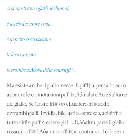
ci si mostrano i gialli dei limoni;
e il gelo dei cuore si sfa,
e in petto ci scrosciano
le loro canzoni
le trombe d‚Äôoro della solarit√†
.
Ma esiste anche il giallo-verde. E gi√† a pensarlo ecco
apparire le connotazioni pi√π ‚Äúmalate‚Äù e sulfuree
del giallo. Se Cristo √® oro, Lucifero √® zolfo:
entrambi gialli. Invidia, bile, astio, asprezza, acidit√†:
tutto ci√≤ pu√≤ essere giallo. D‚Äôaltra parte il giallo-
rosso, cio√® l‚Äôarancio √®, al contrario, il colore di