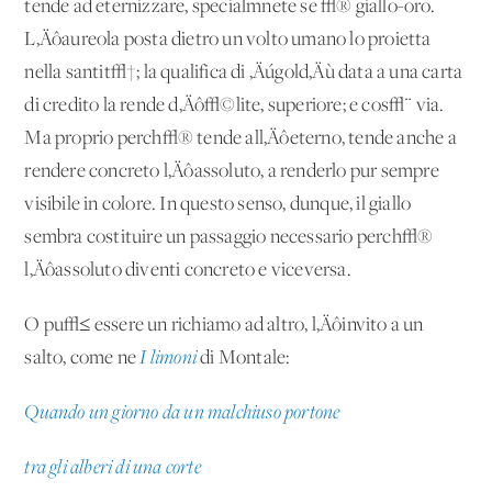
tende ad eternizzare, specialmnete se √® giallo-oro.
L‚Äôaureola posta dietro un volto umano lo proietta
nella santit√†; la qualifica di ‚Äúgold‚Äù data a una carta
di credito la rende d‚Äô√©lite, superiore; e cos√¨ via.
Ma proprio perch√® tende all‚Äôeterno, tende anche a
rendere concreto l‚Äôassoluto, a renderlo pur sempre
visibile in colore. In questo senso, dunque, il giallo
sembra costituire un passaggio necessario perch√®
l‚Äôassoluto diventi concreto e viceversa.
O pu√≤ essere un richiamo ad altro, l‚Äôinvito a un
salto, come ne
I limoni
di Montale:
Quando un giorno da un malchiuso portone
tra gli alberi di una corte