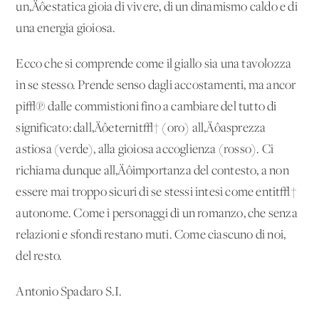
un‚Äôestatica gioia di vivere, di un dinamismo caldo e di
una energia gioiosa.
Ecco che si comprende come il giallo sia una tavolozza
in se stesso. Prende senso dagli accostamenti, ma ancor
pi√π dalle commistioni fino a cambiare del tutto di
significato: dall‚Äôeternit√† (oro) all‚Äôasprezza
astiosa (verde), alla gioiosa accoglienza (rosso). Ci
richiama dunque all‚Äôimportanza del contesto, a non
essere mai troppo sicuri di se stessi intesi come entit√†
autonome. Come i personaggi di un romanzo, che senza
relazioni e sfondi restano muti. Come ciascuno di noi,
del resto.
Antonio Spadaro S.I.