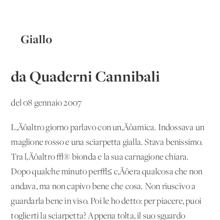
Giallo
da Quaderni Cannibali
del 08 gennaio 2007
L‚Äôaltro giorno parlavo con un‚Äôamica. Indossava un
maglione rosso e una sciarpetta gialla. Stava benissimo.
Tra l‚Äôaltro √® bionda e la sua carnagione chiara.
Dopo qualche minuto per√≤ c‚Äôera qualcosa che non
andava, ma non capivo bene che cosa. Non riuscivo a
guardarla bene in viso. Poi le ho detto: per piacere, puoi
toglierti la sciarpetta? Appena tolta, il suo sguardo