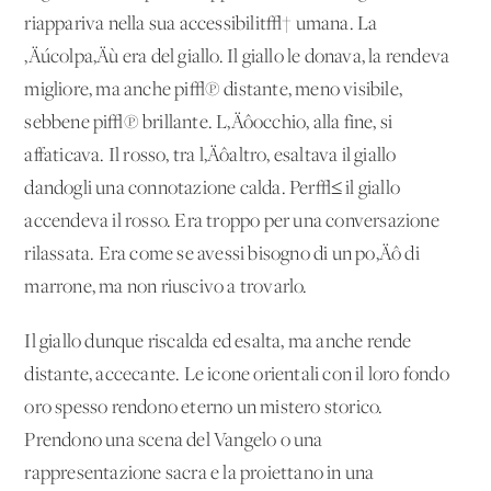
riappariva nella sua accessibilit√† umana. La
‚Äúcolpa‚Äù era del giallo. Il giallo le donava, la rendeva
migliore, ma anche pi√π distante, meno visibile,
sebbene pi√π brillante. L‚Äôocchio, alla fine, si
affaticava. Il rosso, tra l‚Äôaltro, esaltava il giallo
dandogli una connotazione calda. Per√≤ il giallo
accendeva il rosso. Era troppo per una conversazione
rilassata. Era come se avessi bisogno di un po‚Äô di
marrone, ma non riuscivo a trovarlo.
Il giallo dunque riscalda ed esalta, ma anche rende
distante, accecante. Le icone orientali con il loro fondo
oro spesso rendono eterno un mistero storico.
Prendono una scena del Vangelo o una
rappresentazione sacra e la proiettano in una