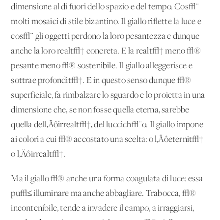
dimensione al di fuori dello spazio e del tempo. Cos√¨
molti mosaici di stile bizantino. Il giallo riflette la luce e
cos√¨ gli oggetti perdono la loro pesantezza e dunque
anche la loro realt√† concreta. E la realt√† meno √®
pesante meno √® sostenibile. Il giallo alleggerisce e
sottrae profondit√†. E in questo senso dunque √®
superficiale, fa rimbalzare lo sguardo e lo proietta in una
dimensione che, se non fosse quella eterna, sarebbe
quella dell‚Äôirrealt√†, del luccich√¨o. Il giallo impone
ai colori a cui √® accostato una scelta: o l‚Äôeternit√†
o l‚Äôirrealt√†.
Ma il giallo √® anche una forma coagulata di luce: essa
pu√≤ illuminare ma anche abbagliare. Trabocca, √®
incontenibile, tende a invadere il campo, a irraggiarsi,