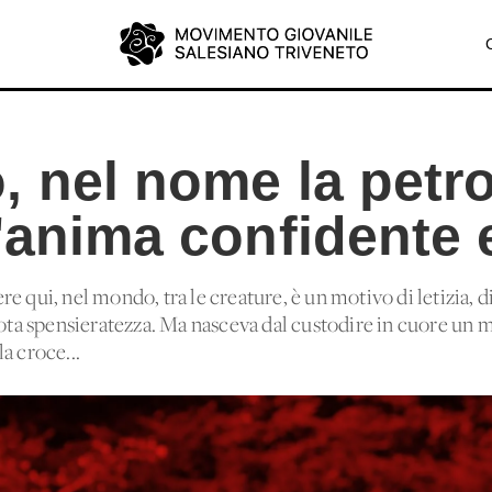
, nel nome la petr
'anima confidente e
 qui, nel mondo, tra le creature, è un motivo di letizia, di
eota spensieratezza. Ma nasceva dal custodire in cuore un mo
a croce...