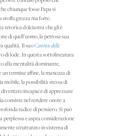
isperso e confuso popolo che
e che chiunque fosse Papa si
, una stoffa grezza ma forte.
 retorica dolciastra che gli è
ione di quell’uomo, la petrosa sua
a qualità. Il suo
Cantico delle
o di lode. In questa sottolineatura
etto alla mentalità dominante,
e un termine affine, la mancaza di
a mobile, la possibilità stessa di
è diventato incapace di apprezzare
ia consiste nel rendere onore a
profonda radice di pensiero. Si può
la perplessa e aspra considerazione
amente strutturato in sistema di