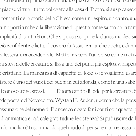
, nei momenti prima dell’annuncio, quasi atteso. Come se nel d
 piazze virtuali tutte collegate alla casa di Pietro, si auspicass
i tornanti della storia della Chiesa come un respiro, un canto
mo porti anche alla liberazione di questo nome santo dalla tanta
mplicità di tanti rètori. Che si possa scoprire la durissima decis
iò confidente e lieta. Il povero di Assisi era anche poeta, e di rar
lla letteratura occidentale. Mette in scena l’universo come motiv
nza stessa delle creature si fissa uno dei punti più esplosivi risp
 cristiano. La mancanza di capacità di 'lode' o se vogliamo usar
esistere è uno dei vuoti, dei buchi in cui affonda, come in una sabbi
 di conoscere se stessi. L’uomo arido di lode per le creature 
ande poeta del Novecento, Wystan H. Auden, ricorda che la poes
l’assunzione del nome di Francesco dovrà far i conti con questa 
rammatica e radicale gratitudine l’esistenza? Si può uscire dal
sti domiciliari? Insomma, da quel modo di pensare non necessari