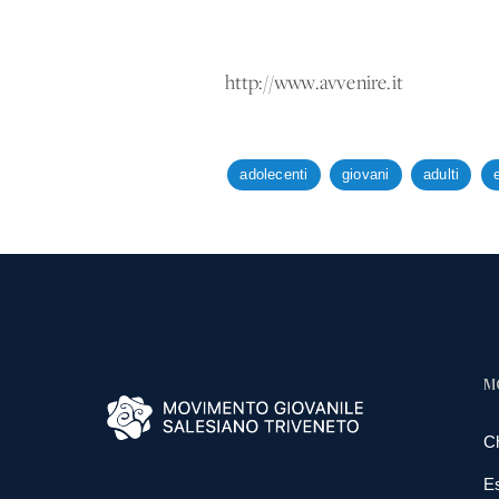
http://www.avvenire.it
adolecenti
giovani
adulti
M
C
E