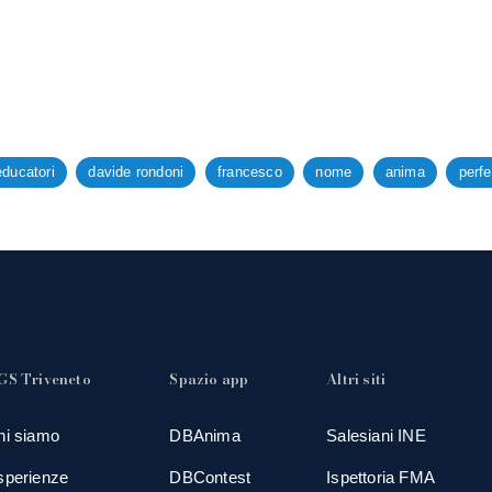
educatori
davide rondoni
francesco
nome
anima
perfe
GS Triveneto
Spazio app
Altri siti
hi siamo
DBAnima
Salesiani INE
sperienze
DBContest
Ispettoria FMA