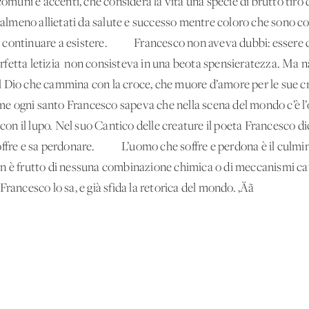
 comuni e accenti, che considera la vita una specie di brutto tiro
o almeno allietati da salute e successo mentre coloro che sono co
 continuare a esistere. Francesco non aveva dubbi: essere qui
'perfetta letizia' non consisteva in una beota spensieratezza. Ma 
 il Dio che cammina con la croce, che muore d’amore per le sue cre
ogni santo Francesco sapeva che nella scena del mondo c’è l’orro
ò con il lupo. Nel suo Cantico delle creature il poeta Francesco 
offre e sa perdonare. L’uomo che soffre e perdona è il culmine
n è frutto di nessuna combinazione chimica o di meccanismi causa
rancesco lo sa, e già sfida la retorica del mondo. ‚Äã