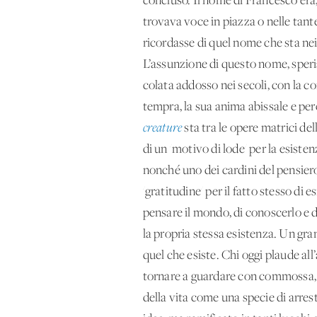
concluso. Il nome di Francesco era
trovava voce in piazza o nelle tante
ricordasse di quel nome che sta ne
L’assunzione di questo nome, speria
colata addosso nei secoli, con la co
tempra, la sua anima abissale e perc
creature
sta tra le opere matrici de
di un 'motivo di lode' per la esiste
nonché uno dei cardini del pensiero
'gratitudine' per il fatto stesso di 
pensare il mondo, di conoscerlo e
la propria stessa esistenza. Un gr
quel che esiste. Chi oggi plaude al
tornare a guardare con commossa, d
della vita come una specie di arre