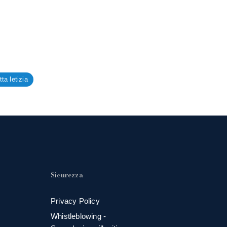
tta letizia
Sicurezza
Privacy Policy
Whistleblowing -