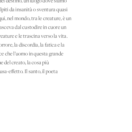
 del destino, un luogo dove siamo
lpiti da insanità o sventura quasi
, nel mondo, tra le creature, è un
nasceva dal custodire in cuore un
ature e le trascina verso la vita.
re, la discordia, la fatica e la
dice che l’uomo in questa grande
 del creato, la cosa più
-effetto. Il santo, il poeta