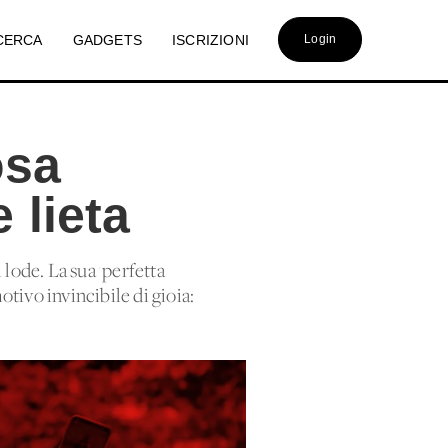
CERCA
GADGETS
ISCRIZIONI
Login
osa
 lieta
 lode. La sua 'perfetta
tivo invincibile di gioia: