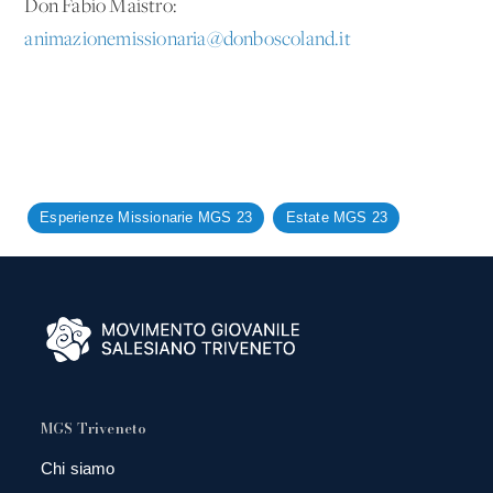
Don Fabio Maistro:
animazionemissionaria@donboscoland.it
Esperienze Missionarie MGS 23
Estate MGS 23
MGS Triveneto
Chi siamo