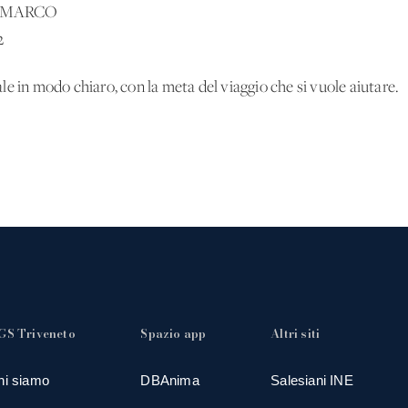
N MARCO
2
ale in modo chiaro, con la meta del viaggio che si vuole aiutare.
GS Triveneto
Spazio app
Altri siti
hi siamo
DBAnima
Salesiani INE