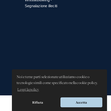
Segnalazione illeciti
Noi e terze parti selezionate utilizziamo cookie o
tecnologie simili come specificato nella cookie policy.
Leggi la policy
Rifiuta
Accetta
Versione app: 3.64.2 (18ea8745)