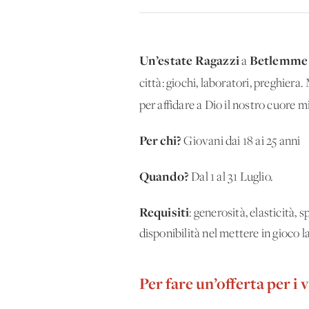
Un’estate Ragazzi
Betlemm
a
città: giochi, laboratori, preghier
per affidare a Dio il nostro cuore m
Per chi?
Giovani dai 18 ai 25 anni
Quando?
Dal 1 al 31 Luglio.
Requisiti
: generosità, elasticità
disponibilità nel mettere in gioco l
Per fare un’offerta per i 