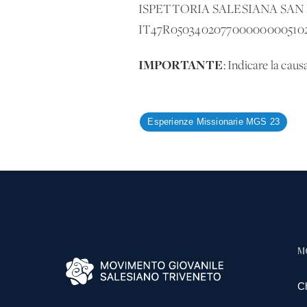
ISPETTORIA SALESIANA SA
IT47R050340207700000000510
IMPORTANTE
: Indicare la caus
Esperienze Missionarie MGS 23
M
C