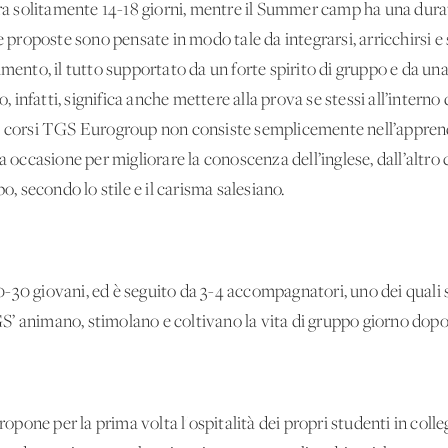
ra solitamente 14-18 giorni, mentre il Summer camp ha una durata 
 e proposte sono pensate in modo tale da integrarsi, arricchirsi e
imento, il tutto supportato da un forte spirito di gruppo e da un
o, infatti, significa anche mettere alla prova se stessi all’interno
i corsi TGS Eurogroup non consiste semplicemente nell’apprendi
a occasione per migliorare la conoscenza dell’inglese, dall’altro
o, secondo lo stile e il carisma salesiano.
-30 giovani, ed è seguito da 3-4 accompagnatori, uno dei quali 
’ animano, stimolano e coltivano la vita di gruppo giorno dopo
one per la prima volta l'ospitalità dei propri studenti in colleg