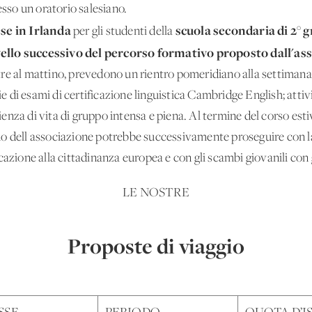
esso un oratorio salesiano.
ese in Irlanda
scuola secondaria di 2° 
per gli studenti della
ivello successivo del percorso formativo proposto dall'as
oltre al mattino, prevedono un rientro pomeridiano alla settiman
ie di esami di certificazione linguistica Cambridge English; attiv
nza di vita di gruppo intensa e piena. Al termine del corso estiv
terno dell'associazione potrebbe successivamente proseguire con 
cazione alla cittadinanza europea e con gli scambi giovanili con 
LE NOSTRE
Proposte di viaggio