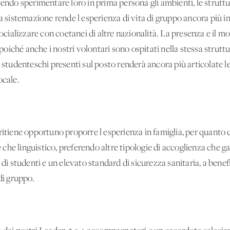
cendo sperimentare loro in prima persona gli ambienti, le struttu
ta sistemazione rende l'esperienza di vita di gruppo ancora più 
socializzare con coetanei di altre nazionalità. La presenza e il 
iché anche i nostri volontari sono ospitati nella stessa struttu
i studenteschi presenti sul posto renderà ancora più articolate l
ocale.
iene opportuno proporre l'esperienza in famiglia, per quanto 
tre che linguistico, preferendo altre tipologie di accoglienza ch
studenti e un elevato standard di sicurezza sanitaria, a benefici
di gruppo.