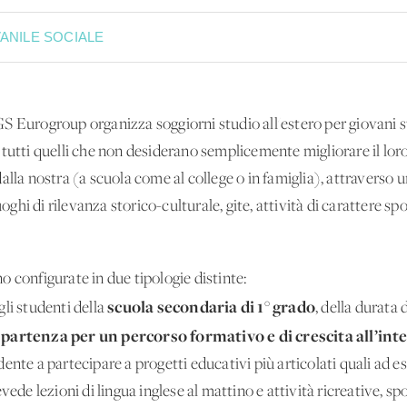
ANILE SOCIALE
 Eurogroup organizza soggiorni studio all'estero per giovani stu
 tutti quelli che non desiderano semplicemente migliorare il lor
alla nostra (a scuola come al college o in famiglia), attraverso
uoghi di rilevanza storico-culturale, gite, attività di carattere spo
 configurate in due tipologie distinte:
scuola secondaria di 1° grado
gli studenti della
, della durata 
partenza per un percorso formativo e di crescita all’int
nte a partecipare a progetti educativi più articolati quali ad ese
ede lezioni di lingua inglese al mattino e attività ricreative, sp