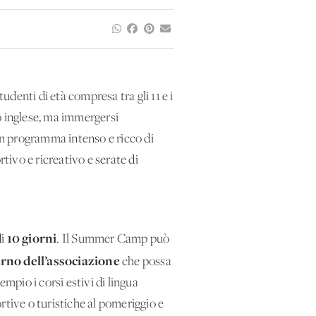
denti di età compresa tra gli 11 e i
o inglese, ma immergersi
 un programma intenso e ricco di
rtivo e ricreativo e serate di
10 giorni
di
. Il Summer Camp può
erno dell’associazione
che possa
mpio i corsi estivi di lingua
ortive o turistiche al pomeriggio e