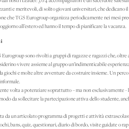
i nostri Leader: 3 o 4 accompagnatori e un sacerdote salesian
zzanti e meritevoli, di solito giovani universitari, che dedicano 
ione che TGS Eurogroup organizza periodicamente nei mesi prec
ggiorno all’estero ed hanno il tempo di pianificare la vacanza.
i
 Eurogroup sono rivolti a gruppi di ragazze e ragazzi che, oltre 
iderino vivere assieme al gruppo un’indimenticabile esperienza fa
 da giochi e molte altre avventure da costruire insieme. Un perco
 informale.
mente volta a potenziare soprattutto – ma non esclusivamente - l
modo da sollecitare la partecipazione attiva dello studente, anch
grata da un articolato programma di progetti e attività extrascola
ochi, bans, quiz, questionari, diario di bordo, visite guidate o rap