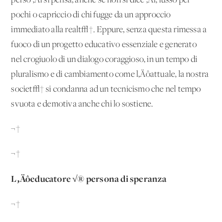
perso ‚Äì si pensa, anche se non si dice ‚Äì, lusso per
pochi o capriccio di chi fugge da un approccio
immediato alla realt√†. Eppure, senza questa rimessa a
fuoco di un progetto educativo essenziale e generato
nel crogiuolo di un dialogo coraggioso, in un tempo di
pluralismo e di cambiamento come l‚Äôattuale, la nostra
societ√† si condanna ad un tecnicismo che nel tempo
svuota e demotiva anche chi lo sostiene.
¬†
¬†
L‚Äôeducatore √® persona di speranza
¬†