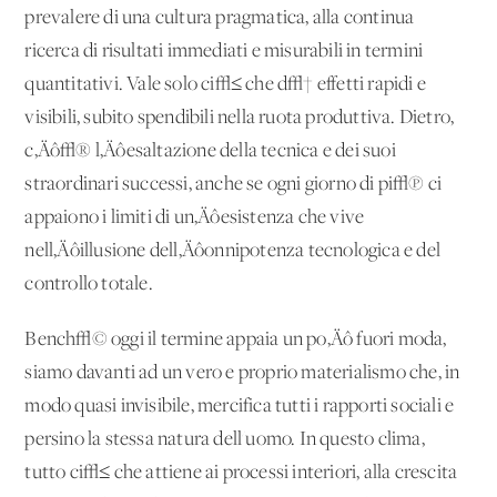
prevalere di una cultura pragmatica, alla continua
ricerca di risultati immediati e misurabili in termini
quantitativi. Vale solo ci√≤ che d√† effetti rapidi e
visibili, subito spendibili nella ruota produttiva. Dietro,
c‚Äô√® l‚Äôesaltazione della tecnica e dei suoi
straordinari successi, anche se ogni giorno di pi√π ci
appaiono i limiti di un‚Äôesistenza che vive
nell‚Äôillusione dell‚Äôonnipotenza tecnologica e del
controllo totale.
Bench√© oggi il termine appaia un po‚Äô fuori moda,
siamo davanti ad un vero e proprio materialismo che, in
modo quasi invisibile, mercifica tutti i rapporti sociali e
persino la stessa natura dell'uomo. In questo clima,
tutto ci√≤ che attiene ai processi interiori, alla crescita