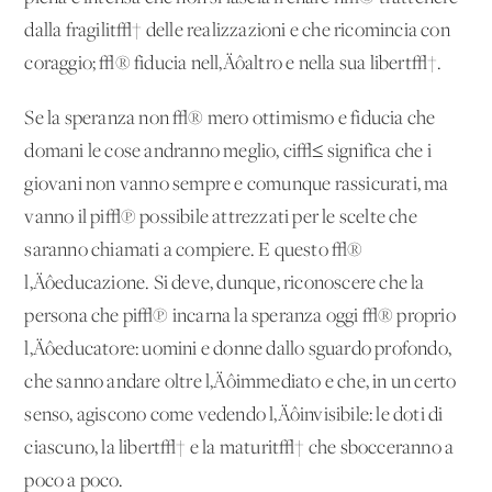
dalla fragilit√† delle realizzazioni e che ricomincia con
coraggio; √® fiducia nell‚Äôaltro e nella sua libert√†.
Se la speranza non √® mero ottimismo e fiducia che
domani le cose andranno meglio, ci√≤ significa che i
giovani non vanno sempre e comunque rassicurati, ma
vanno il pi√π possibile attrezzati per le scelte che
saranno chiamati a compiere. E questo √®
l‚Äôeducazione. Si deve, dunque, riconoscere che la
persona che pi√π incarna la speranza oggi √® proprio
l‚Äôeducatore: uomini e donne dallo sguardo profondo,
che sanno andare oltre l‚Äôimmediato e che, in un certo
senso, agiscono come vedendo l‚Äôinvisibile: le doti di
ciascuno, la libert√† e la maturit√† che sbocceranno a
poco a poco.