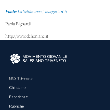
Fonte
: La Settimana¬† maggio 2006
Paola Bignardi
http://www.dehoniane.it
MGS Triveneto
Chi siamo
Esperienze
Rubriche