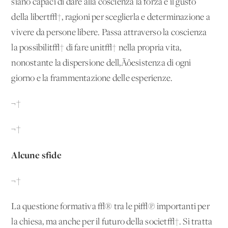
siano capaci di dare alla coscienza la forza e il gusto
della libert√†, ragioni per sceglierla e determinazione a
vivere da persone libere. Passa attraverso la coscienza
la possibilit√† di fare unit√† nella propria vita,
nonostante la dispersione dell‚Äôesistenza di ogni
giorno e la frammentazione delle esperienze.
¬†
¬†
Alcune sfide
¬†
La questione formativa √® tra le pi√π importanti per
la chiesa, ma anche per il futuro della societ√†. Si tratta