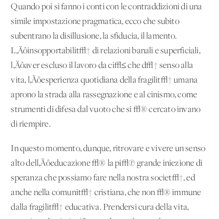
Quando poi si fanno i conti con le contraddizioni di una
simile impostazione pragmatica, ecco che subito
subentrano la disillusione, la sfiducia, il lamento.
L‚Äôinsopportabilit√† di relazioni banali e superficiali,
l‚Äôaver escluso il lavoro da ci√≤ che d√† senso alla
vita, l‚Äôesperienza quotidiana della fragilit√† umana
aprono la strada alla rassegnazione e al cinismo, come
strumenti di difesa dal vuoto che si √® cercato invano
di riempire.
In questo momento, dunque, ritrovare e vivere un senso
alto dell‚Äôeducazione √® la pi√π grande iniezione di
speranza che possiamo fare nella nostra societ√†, ed
anche nella comunit√† cristiana, che non √® immune
dalla fragilit√† educativa. Prendersi cura della vita,