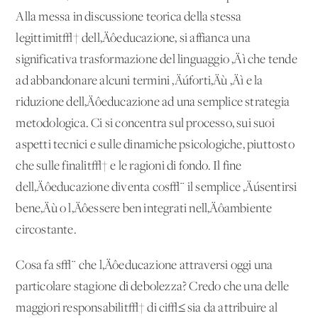
Alla messa in discussione teorica della stessa
legittimit√† dell‚Äôeducazione, si affianca una
significativa trasformazione del linguaggio ‚Äì che tende
ad abbandonare alcuni termini ‚Äúforti‚Äù ‚Äì e la
riduzione dell‚Äôeducazione ad una semplice strategia
metodologica. Ci si concentra sul processo, sui suoi
aspetti tecnici e sulle dinamiche psicologiche, piuttosto
che sulle finalit√† e le ragioni di fondo. Il fine
dell‚Äôeducazione diventa cos√¨ il semplice ‚Äúsentirsi
bene‚Äù o l‚Äôessere ben integrati nell‚Äôambiente
circostante.
Cosa fa s√¨ che l‚Äôeducazione attraversi oggi una
particolare stagione di debolezza? Credo che una delle
maggiori responsabilit√† di ci√≤ sia da attribuire al