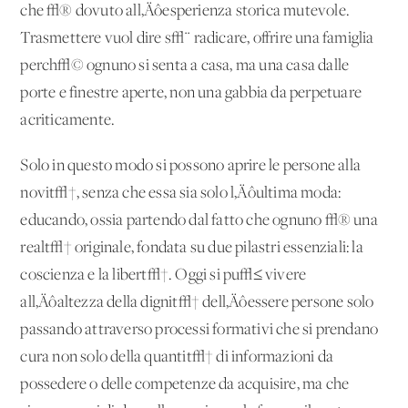
che √® dovuto all‚Äôesperienza storica mutevole.
Trasmettere vuol dire s√¨ radicare, offrire una famiglia
perch√© ognuno si senta a casa, ma una casa dalle
porte e finestre aperte, non una gabbia da perpetuare
acriticamente.
Solo in questo modo si possono aprire le persone alla
novit√†, senza che essa sia solo l‚Äôultima moda:
educando, ossia partendo dal fatto che ognuno √® una
realt√† originale, fondata su due pilastri essenziali: la
coscienza e la libert√†. Oggi si pu√≤ vivere
all‚Äôaltezza della dignit√† dell‚Äôessere persone solo
passando attraverso processi formativi che si prendano
cura non solo della quantit√† di informazioni da
possedere o delle competenze da acquisire, ma che