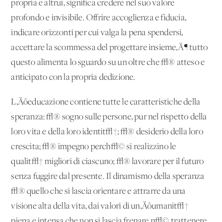
propria e altrui, significa credere nel suo valore
profondo e invisibile. Offrire accoglienza e fiducia,
indicare orizzonti per cui valga la pena spendersi,
accettare la scommessa del progettare insieme‚Ä¶ tutto
questo alimenta lo sguardo su un oltre che √® atteso e
anticipato con la propria dedizione.
L‚Äôeducazione contiene tutte le caratteristiche della
speranza: √® sogno sulle persone, pur nel rispetto della
loro vita e della loro identit√†; √® desiderio della loro
crescita; √® impegno perch√© si realizzino le
qualit√† migliori di ciascuno; √® lavorare per il futuro
senza fuggire dal presente. Il dinamismo della speranza
√® quello che si lascia orientare e attrarre da una
visione alta della vita, dai valori di un‚Äôumanit√†
piena e intensa che non si lascia frenare n√© trattenere