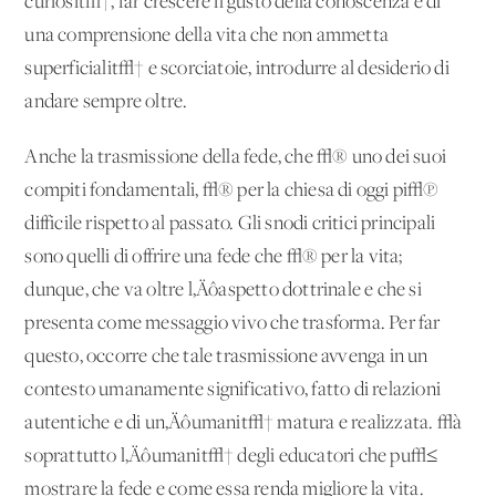
curiosit√†, far crescere il gusto della conoscenza e di
una comprensione della vita che non ammetta
superficialit√† e scorciatoie, introdurre al desiderio di
andare sempre oltre.
Anche la trasmissione della fede, che √® uno dei suoi
compiti fondamentali, √® per la chiesa di oggi pi√π
difficile rispetto al passato. Gli snodi critici principali
sono quelli di offrire una fede che √® per la vita;
dunque, che va oltre l‚Äôaspetto dottrinale e che si
presenta come messaggio vivo che trasforma. Per far
questo, occorre che tale trasmissione avvenga in un
contesto umanamente significativo, fatto di relazioni
autentiche e di un‚Äôumanit√† matura e realizzata. √à
soprattutto l‚Äôumanit√† degli educatori che pu√≤
mostrare la fede e come essa renda migliore la vita.