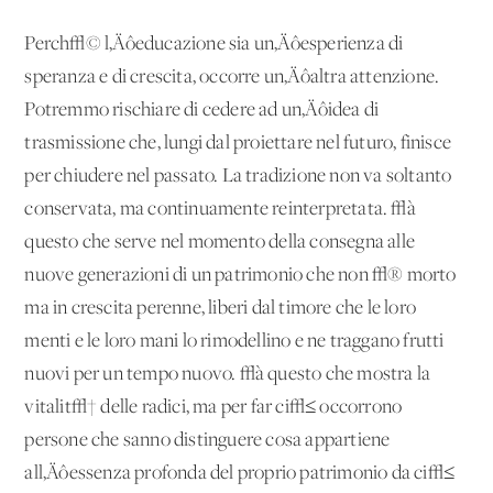
Perch√© l‚Äôeducazione sia un‚Äôesperienza di
speranza e di crescita, occorre un‚Äôaltra attenzione.
Potremmo rischiare di cedere ad un‚Äôidea di
trasmissione che, lungi dal proiettare nel futuro, finisce
per chiudere nel passato. La tradizione non va soltanto
conservata, ma continuamente reinterpretata. √à
questo che serve nel momento della consegna alle
nuove generazioni di un patrimonio che non √® morto
ma in crescita perenne, liberi dal timore che le loro
menti e le loro mani lo rimodellino e ne traggano frutti
nuovi per un tempo nuovo. √à questo che mostra la
vitalit√† delle radici, ma per far ci√≤ occorrono
persone che sanno distinguere cosa appartiene
all‚Äôessenza profonda del proprio patrimonio da ci√≤