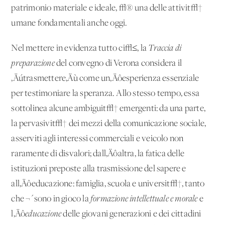
patrimonio materiale e ideale, √® una delle attivit√†
umane fondamentali anche oggi.
Nel mettere in evidenza tutto ci√≤, la
Traccia
di
preparazione
del convegno di Verona considera il
‚Äútrasmettere‚Äù come un‚Äôesperienza essenziale
per testimoniare la speranza. Allo stesso tempo, essa
sottolinea alcune ambiguit√† emergenti: da una parte,
la pervasivit√† dei mezzi della comunicazione sociale,
asserviti agli interessi commerciali e veicolo non
raramente di disvalori; dall‚Äôaltra, la fatica delle
istituzioni preposte alla trasmissione del sapere e
all‚Äôeducazione: famiglia, scuola e universit√†, tanto
che ¬´sono in gioco la
formazione intellettuale e morale
e
l‚Äô
educazione
delle giovani generazioni e dei cittadini