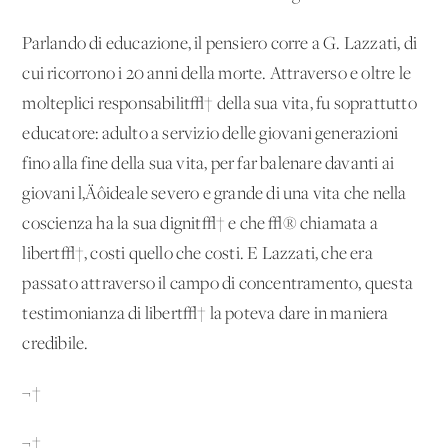
Parlando di educazione, il pensiero corre a G. Lazzati, di
cui ricorrono i 20 anni della morte. Attraverso e oltre le
molteplici responsabilit√† della sua vita, fu soprattutto
educatore: adulto a servizio delle giovani generazioni
fino alla fine della sua vita, per far balenare davanti ai
giovani l‚Äôideale severo e grande di una vita che nella
coscienza ha la sua dignit√† e che √® chiamata a
libert√†, costi quello che costi. E Lazzati, che era
passato attraverso il campo di concentramento, questa
testimonianza di libert√† la poteva dare in maniera
credibile.
¬†
¬†