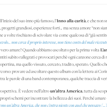
Inno alla carità
’inizio del suo inno più famoso, l’
, e che non s
i, progetti grandiosi, esperienze forti… ma senza amore “non si
a volte rischiano di scivolare via come qualcosa di “già sentit
nevolo… non cerca il proprio interesse, non tiene conto del male ricevu
L’a
avvero amare? Quando abbiamo ascoltato per la prima volta
entiti subito rallegrati e provocati perchè ogni canzone cerca d
copertina, ma quello vissuto, cercato, tradito, sperato. Quello c
orso: provare ad ascoltare questo album con la lettera ai Corinz
 tra le parole di una band contemporanea, qualche traccia di ver
un’altra America
ospettiva. È vedere nell’altro
, tutta da scop
 propri schemi per incontrare la bellezza dei suoi. Perché amare 
emo un’altra America, che non c’entra niente con quel che pensavo […],