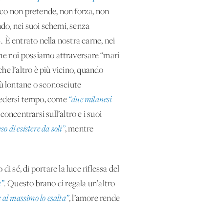
ico non pretende, non forza, non
ndo, nei suoi schemi, senza
. È entrato nella nostra carne, nei
nche noi possiamo attraversare “mari
he l’altro è più vicino, quando
iù lontane o sconosciute
oncedersi tempo, come
“due milanesi
concentrarsi sull’altro e i suoi
o di esistere da soli”
, mentre
 di sé, di portare la luce riflessa del
e”
. Questo brano ci regala un’altro
e al massimo lo esalta”
, l’amore rende