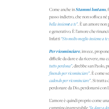
Stammi lontano
Come anche in
,
passo indietro, che non soffoca né 
bella insiemе a te”
. È un amore non p
e generativo. È l’amore che rinuncia
Infatti
“Sto molto meglio insieme a te 
Per ricominciare
, invece, propone
difficile da dare e da ricevere, ma 
tutto perdona”
, direbbe san Paolo, 
finendo per ricominciare”
. È come se
cadendo per ricominciare”
. Si tratt
perdonare da Dio, perdonarsi con L
L’amore è quindi proprio come un
cammino inarrestabile
“la danza de