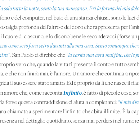
a solo tutta la notte, sento la tua mancanza. Eri la forma del mio do
lefono e del computer, nel buio di una stanza chiusa, sono le luci 
ostalgia profonda dell’altro e del dono che rappresenta per l’a
 cuore di ciascuno, e lo dicono bene le seconde voci (forse un po
enzio come se io fossi vetro davanti alla mia casa. Sento comunque che vi
ntra”
. San Paolo ci direbbe che
“la carità non avrà mai fine, che le 
 proprio vero che, quando la vita ti presenta il conto e tutto sem
sta, e che non finirà mai, è l’amore. Un amore che continua a ripo
rida il suo essere stato amato. Ed è proprio da lì che nasce il ril
Infinito
. Un amore che, come racconta
, è fatto di piccole cose,
 Ma forse questa contraddizione ci aiuta a completarci:
“il mio di
na chiamata a sperimentare l’infinito che abita il limite. È la cap
esenza nel dettaglio quotidiano, senza mai perdersi nel rumore,