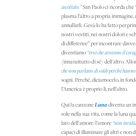
ascoltato.”
San Paolo ci ricorda che
plasma l’altro a propria immagine, 
annullarli. Gesù lo ha fatto per pr
nostri vestiti, nei nostri dolori e 
di differenze” per incontrare davve
diventiamo
“eroi che avranno il corag
(innanzitutto di sé) dell’altro. Al
che non parlano di soldi perché hanno
sogni. Perché, diciamocelo, in fon
l’America è proprio lì, nell’altro.
Luna
Qui la canzone
diventa un inn
sole nella sua vita, come la luna qu
lato dell’amore: l’amore
“non invidia
capaci di illuminare gli altri e non 