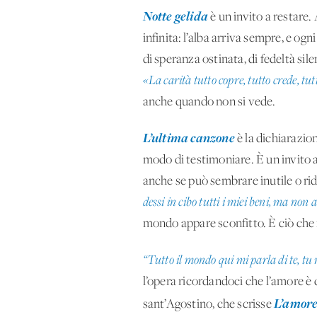
Notte gelida
è un invito a restare
infinita: l’alba arriva sempre, e 
di speranza ostinata, di fedeltà sil
«La carità tutto copre, tutto crede, tu
anche quando non si vede.
L’ultima canzone
è la dichiarazio
modo di testimoniare. È un invito a
anche se può sembrare inutile o rid
dessi in cibo tutti i miei beni, ma non 
mondo appare sconfitto. È ciò che
“Tutto il mondo qui mi parla di te, tu 
l’opera ricordandoci che l’amore è d
L’amore 
sant’Agostino, che scrisse