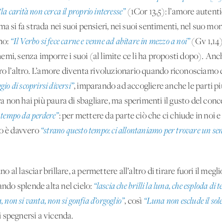
“la carità non cerca il proprio interesse”
(1Cor 13,5): l’amore autent
ma si fa strada nei suoi pensieri, nei suoi sentimenti, nel suo mo
imo:
“Il Verbo si fece carne e venne ad abitare in mezzo a noi”
(Gv 1,14)
schemi, senza imporre i suoi (al limite ce li ha proposti dopo). A
ro l’altro. L’amore diventa rivoluzionario quando riconosciamo c
gio di scoprirsi diversi”
, imparando ad accogliere anche le parti p
lora non hai più paura di sbagliare, ma sperimenti il gusto del c
 tempo da perdere”
: per mettere da parte ciò che ci chiude in noi e 
do è davvero
“strano questo tempo: ci allontaniamo per trovare un sens
o al lasciar brillare, a permettere all’altro di tirare fuori il meglio
ando splende alta nel cielo:
“lascia che brilli la luna, che esploda di t
, non si vanta, non si gonfia d’orgoglio”
, così
“Luna non esclude il sol
di spegnersi a vicenda.