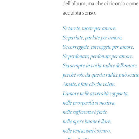
dell’album, ma che ci ricorda come 
acquista senso.
Se tacete, tacete per amore.
Se parlate, parlate per amore.
Se correggete, correggete per amore.
Se perdonate, perdonate per amore.
Sia sempre in voi la radice dell’amore,
perché solo da questa radice può scatu
Amate, e fate ciò che volete.
L’amore nelle avversità sopporta,
nelle prosperità si modera,
nelle sofferenze è forte,
nelle opere buone è ilare,
nelle tentazioni è sicuro,