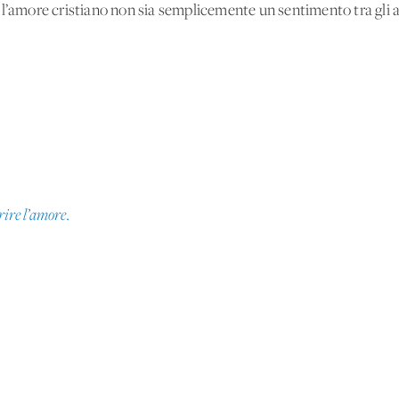
l’amore cristiano non sia semplicemente un sentimento tra gli al
rire l’amore.