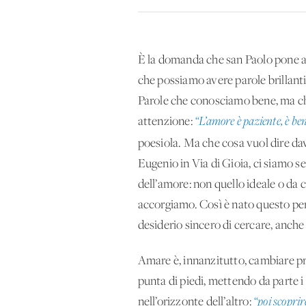
È la domanda che san Paolo pone all
che possiamo avere parole brillant
Parole che conosciamo bene, ma che 
attenzione:
“L’amore è paziente, è be
poesiola. Ma che cosa vuol dire d
Eugenio in Via di Gioia, ci siamo s
dell’amore: non quello ideale o da 
accorgiamo. Così è nato questo perc
desiderio sincero di cercare, anche
Amare è, innanzitutto, cambiare pr
punta di piedi, mettendo da parte i
nell’orizzonte dell’altro:
“poi scoprir