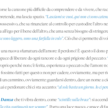
 forse la canzone più difficile da comprendere e da vivere, che r
pretende, ma lascia spazio.
“Lasciami se vuoi, qui non ci sono catene,
ossessivo, che sa rinunciare al controllo per custodire l’altro n
 all’ego per il bene dell’altro, che ama senza bisogno di stringer
se sono leggero, sono una farfalla in volo”
. Ciò che ci permette di vo
 una nuova sfumatura dell’amore: il perdono! È questo il dono pe
capace di liberare da ogni rancore e da ogni prigione del peccato:
proprio perché non c’è ferita, esperienza o peccato che l’amore n
 fossimo fatti per questo: non per cadere, ovviamente, ma per r
a di un cammino, ovviamente: guardarsi dentro, dare un nome a ciò 
ui e perdonare chi ci sta accanto:
“al sole basta un giorno. Io ci pe
Danza
a
che ti vibra dentro, come
“scintille sulla brace”
: si accen
lla vita continuerà per sempre”
. Porta una luce nuova, capace di far