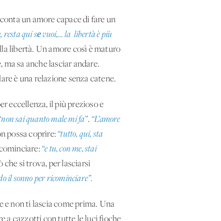
acconta un amore capace di fare un
 resta qui sе vuoi,… la libertà è più
ella libertà. Un amore così è maturo
e, ma sa anche lasciar andare.
lare è una relazione senza catene.
r eccellenza, il più prezioso e
“non sai quanto male mi fa”
.
“L’amore
on possa coprire:
“tutto, qui, sta
icominciare:
“e tu, con me, stai
che si trova, per lasciarsi
rdo il sonno per ricominciare”.
de e non ti lascia come prima. Una
e a cazzotti con tutte le luci fioche