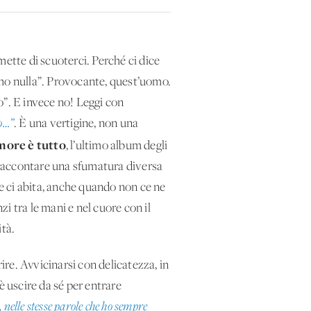
mette di scuoterci. Perché ci dice
amo nulla”. Provocante, quest’uomo.
o”. E invece no! Leggi con
to…”
. È una vertigine, non una
more è tutto
, l’ultimo album degli
i raccontare una sfumatura diversa
he ci abita, anche quando non ce ne
i tra le mani e nel cuore con il
ità.
rire. Avvicinarsi con delicatezza, in
è uscire da sé per entrare
 nelle stesse parole che ho sempre