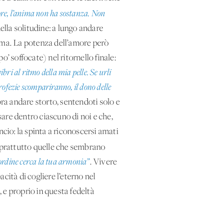
lore, l’anima non ha sostanza. Non
della solitudine: a lungo andare
nima. La potenza dell’amore però
’ soffocate) nel ritornello finale:
bri al ritmo della mia pelle. Se urli
profezie scompariranno, il dono delle
bra andare storto, sentendoti solo e
sare dentro ciascuno di noi e che,
ancio: la spinta a riconoscersi amati
 soprattutto quelle che sembrano
sordine cerca la tua armonia”
. Vivere
acità di cogliere l’eterno nel
 e proprio in questa fedeltà