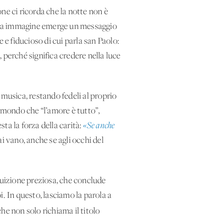
ne ci ricorda che la notte non è
uesta immagine emerge un messaggio
 e fiducioso di cui parla san Paolo:
, perché significa credere nella luce
 musica, restando fedeli al proprio
l mondo che “l’amore è tutto”,
ta la forza della carità:
«Se anche
i vano, anche se agli occhi del
tuizione preziosa, che conclude
oi. In questo, lasciamo la parola a
he non solo richiama il titolo