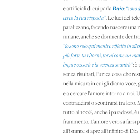
Buio
e artificiali di cui parla
:
“sono d
cerco la tua risposta”
. Le luci del te
paralizzano, facendo nascere una n
rimane, anche se dormiente dentro il
“io sono solo qui mentre rifletto in sil
più forte tu ritorni, torni come un ma
lingue cesserà e la scienza svanirà”
: è
senza risultati, l’unica cosa che re
nella misura in cui gli diamo voce, g
e a cercare l’amore intorno a noi
contraddirsi o scontrarsi tra loro.
tutto al 100%, anche i paradossi, è u
frammento. L’amore vero sa farsi pr
all’istante si apre all’infinito di Dio.