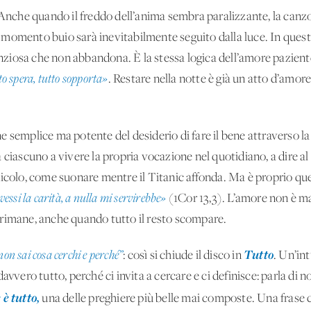
. Anche quando il freddo dell’anima sembra paralizzante, la canzo
ogni momento buio sarà inevitabilmente seguito dalla luce. In q
enziosa che non abbandona. È la stessa logica dell’amore paziente
tto spera, tutto sopporta»
. Restare nella notte è già un atto d’amore
ne semplice ma potente del desiderio di fare il bene attraverso la
 ciascuno a vivere la propria vocazione nel quotidiano, a dire a
icolo, come suonare mentre il Titanic affonda. Ma è proprio ques
avessi la carità, a nulla mi servirebbe»
(1Cor 13,3). L’amore non è ma
 rimane, anche quando tutto il resto scompare.
Tutto
non sai cosa cerchi e perché”
: così si chiude il disco in
. Un’in
avvero tutto, perché ci invita a cercare e ci definisce: parla di n
è tutto,
una delle preghiere più belle mai composte. Una frase c