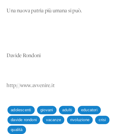
Una nuova patria più umana si può.
Davide Rondoni
http://www.avvenire.it
adolescenti
giovani
adulti
educatori
davide rondoni
vacanze
rivoluzione
crisi
qualità