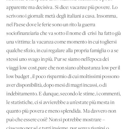
apparente ma decisiva. Si dice: vacanze più povere. Lo
scrivono i giornali: metà degli italiani a casa. Insomma,
nel Paese dove le ferie sono un rito la guerra
sociofinanziaria che va sotto il nome di 'crisi' ha fatto già
una vittima: la vacanza come momento in cui togliersi
qualche sfizio, in cui regalare alla propria famiglia o a se
stessi uno svago in più. Pur se siamo nell’epoca dei
viaggi low cost,pare che non siano abbastanza low per il
low budget , il poco risparmio di cui moltissimi possono
aver disponibilità, dopo mesi di magri incassi, o di
indebitamento. E dunque, secondo le stime, i commenti,
le statistiche, ci si avvierebbe a un’estate più mesta in
quanto più povera e meno splendida. Ma davvero non
può che essere così? Non si potrebbe mostrare –
ciascuno per sé e tutti insieme, pur senza riunirsi o