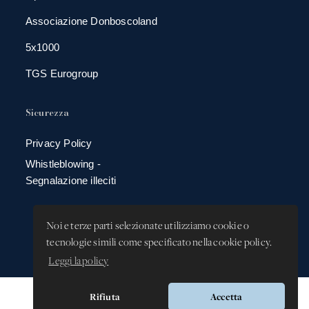
Associazione Donboscoland
5x1000
TGS Eurogroup
Sicurezza
Privacy Policy
Whistleblowing -
Segnalazione illeciti
Noi e terze parti selezionate utilizziamo cookie o
tecnologie simili come specificato nella cookie policy.
Leggi la policy
Rifiuta
Accetta
Versione app: 3.64.2 (18ea8745)