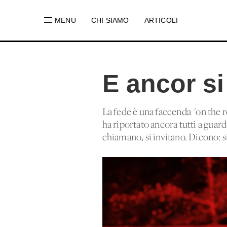
MENU
CHI SIAMO
ARTICOLI
E ancor s
La fede è una faccenda "on the r
ha riportato ancora tutti a guar
chiamano, si invitano. Dicono: s