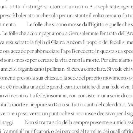
Qui si tratta di stringersi intorno a un uomo. A Joseph Ratzinger 
resa è balenato anche solo per un istante il volto cercato da tut
amento. Le folle che si sono mosse dall’Egitto e quelle che si
ci. Le folle che accompagnarono a Gerusalemme l’entrata dell’Arc
a resuscitato la figlia di Giairo. Ancora il popolo dei fedeli 
 e ora accade per abbracciare Papa Benedetto in questa sua spec
e si sono mosse per cercare la vita e non la morte. Per dire: siamo 
 amici si organizzano i pullman. Si cerca come fare. Si vede chi 
momenti presso la sua chiesa, o la sede del proprio moviment
 c’è ribadita una delle grandi caratteristiche di una fede viva. 
arvi incontro. La fede, insomma, non consiste in una serie di co
vita la morte e neppure su Dio o su tutti i santi del calendario. 
tire i passi verso un punto che si riconosce decisivo per il sign
legrinaggi. Non si tratta solo della sempre presente e antichis
"cammini" purificatori, o dei percorsi al termine dei quali offri