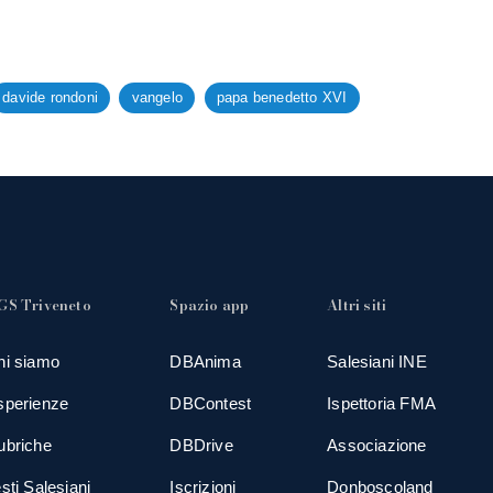
davide rondoni
vangelo
papa benedetto XVI
GS Triveneto
Spazio app
Altri siti
hi siamo
DBAnima
Salesiani INE
sperienze
DBContest
Ispettoria FMA
ubriche
DBDrive
Associazione
sti Salesiani
Iscrizioni
Donboscoland