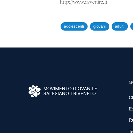
http://www.avvenire.it
adolescenti
giovani
adulti
M
C
E
R
Te