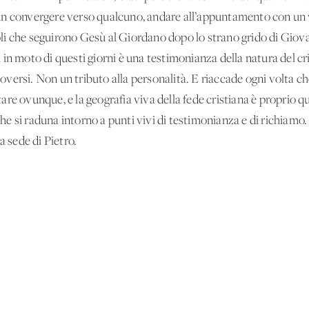
 di un convergere verso qualcuno, andare all’appuntamento con un
li che seguirono Gesù al Giordano dopo lo strano grido di Gio
 in moto di questi giorni è una testimonianza della natura del 
versi. Non un tributo alla personalità. E riaccade ogni volta ch
re ovunque, e la geografia viva della fede cristiana è proprio 
, che si raduna intorno a punti vivi di testimonianza e di richia
a sede di Pietro.