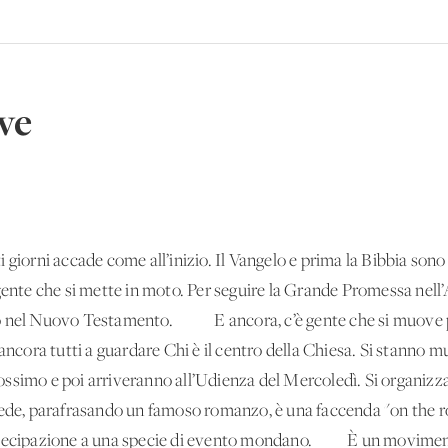
ve
rni accade come all’inizio. Il Vangelo e prima la Bibbia sono u
 gente che si mette in moto. Per seguire la Grande Promessa nel
o nel Nuovo Testamento. E ancora, c’è gente che si muove per
 ancora tutti a guardare Chi è il centro della Chiesa. Si stanno
prossimo e poi arriveranno all’Udienza del Mercoledì. Si organizza
 fede, parafrasando un famoso romanzo, è una faccenda "on the 
artecipazione a una specie di evento mondano. È un moviment