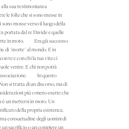
e alla sua testimonianza
te le folle che si sono messe in
 sono mosse verso il luogo della
a portata dal re Davide e quelle
si mette in moto. Era già successo
ie di "morte" al mondo. E in
con te e con chi la tua vita ci
vuole venire. E chi non potrà
o o associazione. In questo
Non si tratta di un discorso, ma di
nsiderazioni più o meno esatte che
Ma è un mettersi in moto. Un
ificato della propria esistenza.
sima consuetudine degli uomini di
re un sacrificio o un compiere un