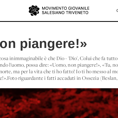
on piangere!»
sa inimmaginabile è che Dio - 'Dio', Colui che fa tutt
do l'uomo, possa dire: «Uomo, non piangere!», «Tu, n
orte, ma per la vita che ti ho fatto! Io ti ho messo al 
!».Foto riguardante i fatti accaduti in Ossezia (Beslan