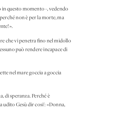
ndo in questo momento -, vedendo
 perché non è per la morte, ma
ente!».
e che vi penetra fino nel midollo
 nessuno può rendere incapace di
mette nel mare goccia a goccia
a, di speranza. Perché è
a udito Gesù dir cosi': «Donna,