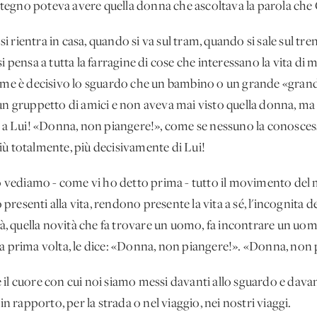
egno poteva avere quella donna che ascoltava la parola che G
rientra in casa, quando si va sul tram, quando si sale sul tre
 pensa a tutta la farragine di cose che interessano la vita di m
Come è decisivo lo sguardo che un bambino o un grande «gran
un gruppetto di amici e non aveva mai visto quella donna, ma s
o a Lui! «Donna, non piangere!», come se nessuno la conosces
ù totalmente, più decisivamente di Lui!
ediamo - come vi ho detto prima - tutto il movimento del mo
 presenti alla vita, rendono presente la vita a sé, l'incognita d
tà, quella novità che fa trovare un uomo, fa incontrare un uomo
a prima volta, le dice: «Donna, non piangere!». «Donna, non 
l cuore con cui noi siamo messi davanti allo sguardo e davanti
in rapporto, per la strada o nel viaggio, nei nostri viaggi.