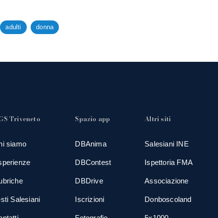
adulti
donna
GS Triveneto
Spazio app
Altri siti
hi siamo
DBAnima
Salesiani INE
sperienze
DBContest
Ispettoria FMA
ubriche
DBDrive
Associazione
sti Salesiani
Iscrizioni
Donboscoland
ntatti
Fotografie
5x1000