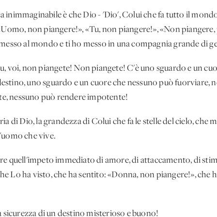
 inimmaginabile è che Dio - 'Dio', Colui che fa tutto il mo
 «Uomo, non piangere!», «Tu, non piangere!», «Non piangere,
 ho messo al mondo e ti ho messo in una compagnia grande di g
, voi, non piangete! Non piangete! C'è uno sguardo e un cuor
o destino, uno sguardo e un cuore che nessuno può fuorviare,
ente, nessuno può rendere impotente!
a di Dio, la grandezza di Colui che fa le stelle del cielo, che 
 l'uomo che vive.
re quell'impeto immediato di amore, di attaccamento, di stim
e Lo ha visto, che ha sentito: «Donna, non piangere!», che h
a sicurezza di un destino misterioso e buono!