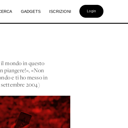
CERCA
GADGETS
ISCRIZIONI
Login
o il mondo in questo
on piangere!», «Non
mondo e ti ho messo in
, settembre 2004)