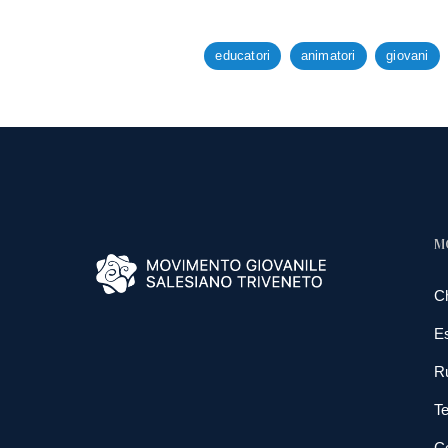
educatori
animatori
giovani
M
C
E
R
Te
Co