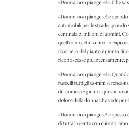
«Donna, non piangere!». Che sost
«Donna, non piangere!»: quando si 
automobili per le strade, quando si
centinaia di milioni di uomini. 
quell'uomo, che veniva in capo a 
riverbero del pianto è giunto fin
riconoscesse più intensamente, pi
«Donna, non piangere!». Quando v
ruscelli tutti gli uomini si rendono
del come si è giunti a questa novi
dolore della donna che vede per l
«Donna, non piangere!»: questo è i
di tutta la gente con cui entriamo 