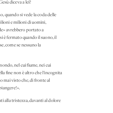
esù diceva a lei?
no, quando si vede la coda delle
ilioni e milioni di uomini,
de» avrebbero portato a
i è fermato quando il suono, il
se, come se nessuno la
ndo, nel cui fiume, nei cui
ella fine non è altro che l'incognita
 mai visto che, di fronte al
piangere!».
 alla tristezza, davanti al dolore