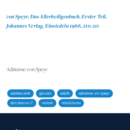
von Speyr,
Das Allerheiligenbuch, Erster Teil
,
Johannes Verlag, Einsiedeln 1966, 210-211
Adrienne von Speyr
adolescenti
giovani
adulti
adrienne vo speyr
don bosco¬†
visioni
misticismo