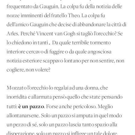
frequentato da Gauguin. La colpa fu della notizia delle
nozze imminenti del fratello Theo. La colpa fu
dell’amico Gauguin che decise di abbandonare la città di
Arles. Perché Vincent van Gogh si tagliò l’orecchio? Se
lo chiedono in tanti… Da quale terribile tormento
interiore cercavo di fuggire o da quale angosciosa
notizia esteriore scappavo lontano per non sentire, non
cogliere, non volere?
Mozzato l’orecchio lo regalai ad una donna, che
inorridita e allarmata pensò quello che state pensando
è un pazzo
tutti:
. Forse anche pericoloso. Meglio
allontanarsene. Solo un pazzo si amputa in quel modo
un pezzo di sé, solo un pazzo lascia tanto spazio alla
disperazione, solo un pazzo si infligge un tale dolore.