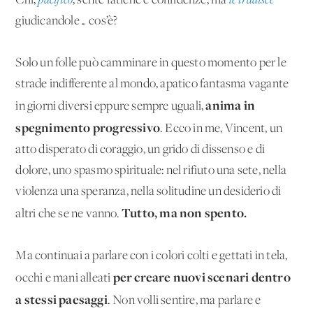
Chi,
pacifico
, sente fatiche e confidenze, ma
le tradisce
giudicandole… cos’è?
Solo un folle può camminare in questo momento per le
strade indifferente al mondo, apatico fantasma vagante
anima in
in giorni diversi eppure sempre uguali,
spegnimento progressivo
. Ecco in me, Vincent, un
atto disperato di coraggio, un grido di dissenso e di
dolore, uno spasmo spirituale: nel rifiuto una sete, nella
violenza una speranza, nella solitudine un desiderio di
Tutto, ma non spento.
altri che se ne vanno.
Ma continuai a parlare con i colori colti e gettati in tela,
per creare nuovi scenari dentro
occhi e mani alleati
a stessi paesaggi
. Non volli sentire, ma parlare e