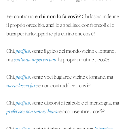
e chi non lo fa cos’è?
Per contrario:
Chi lascia indenne
il proprio orecchio, anzi lo abbellisce con fronzoli e lo
buca per farlo apparire più carino che cos’è?
Chi,
pacifico
, sente il grido del mondo vicino e lontano,
ma
continua imperturbato
la propria routine… cos’è?
Chi,
pacifico
, sente voci bugiarde vicine e lontane, ma
inerte lascia fare
e non contraddice… cos’è?
Chi,
pacifico
, sente discorsi di calcolo e di menzogna, ma
preferisce non immischiarsi
e acconsentire… cos’è?