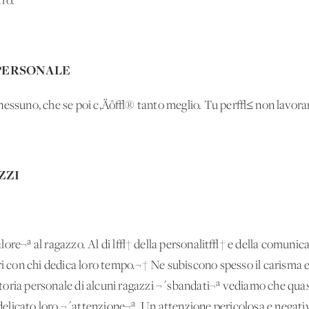
tro.
 PERSONALE
 nessuno, che se poi c‚Äô√® tanto meglio. Tu per√≤ non lavorar
ZZI
lore¬ª al ragazzo. Al di l√† della personalit√† e della comuni
eri con chi dedica loro tempo.¬† Ne subiscono spesso il carisma 
oria personale di alcuni ragazzi ¬´sbandati¬ª vediamo che quas
elicato loro ¬´attenzione¬ª. Un'attenzione pericolosa e negati