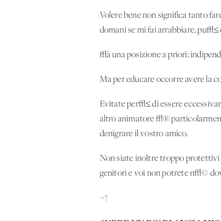
Volere bene non significa tanto far
domani se mi fai arrabbiare, pu√≤ 
√à una posizione a priori: indipende
Ma per educare occorre avere la co
Evitate per√≤ di essere eccessivam
altro animatore √® particolarmente
denigrare il vostro amico.
Non siate inoltre troppo protettivi
genitori e voi non potrete n√© dovr
¬†