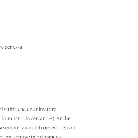
e per essa.
cativit√† che un animatore
e lo imitano, lo cercano.¬† Anche
i sempre sono stati ore ed ore, con
va, ma sempre tale rimaneva.