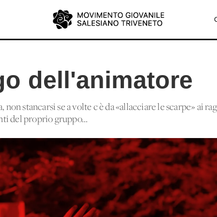
o dell'animatore
, non stancarsi se a volte c'è da «allacciare le scarpe» ai r
i del proprio gruppo...