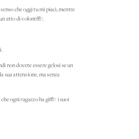
 senso che oggi tu mi piaci, mentre
 un atto di volont√†.
i.
di non dovete essere gelosi se un
la sua attenzione, ma senza
 che ogni ragazzo ha gi√† i suoi