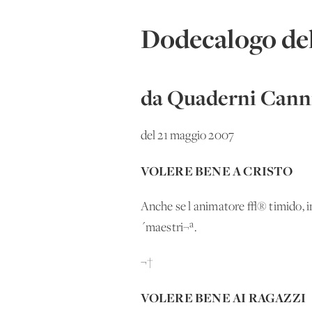
Dodecalogo del
da Quaderni Canni
del 21 maggio 2007
VOLERE BENE A CRISTO
Anche se l'animatore
√® timido, i
´maestri¬ª.
¬†
VOLERE BENE AI RAGAZZI