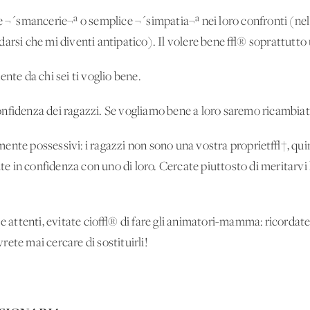
e ¬´smancerie¬ª o semplice ¬´simpatia¬ª nei loro confronti (nel
darsi che mi diventi antipatico). Il volere bene √® soprattutto
nte da chi sei ti voglio bene.
nfidenza dei ragazzi. Se vogliamo bene a loro saremo ricambiat
ente possessivi: i ragazzi non sono una vostra propriet√†, quin
 in confidenza con uno di loro. Cercate piuttosto di meritarvi 
 e attenti, evitate cio√® di fare gli animatori-mamma: ricordate
ete mai cercare di sostituirli!