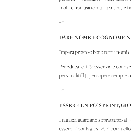
Inoltre non usare mai la satira, le f
¬†
DARE NOME E COGNOME NE
Impara presto e bene tutti i nomi d
Per educare √® essenziale conoscere
personalit√†, per sapere sempre co
¬†
ESSERE UN PO' SPRINT, GIOI
I ragazzi guardano soprattutto al
essere ¬´contagiosi¬ª. E poi quello