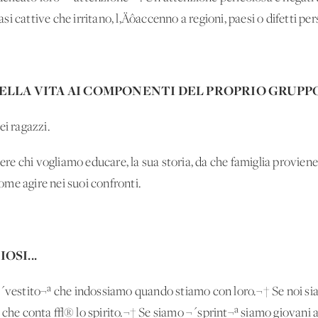
rasi cattive che irritano, l‚Äôaccenno a regioni, paesi o difetti per
LLA VITA AI COMPONENTI DEL PROPRIO GRUPP
ei ragazzi.
 chi vogliamo educare, la sua storia, da che famiglia proviene, 
me agire nei suoi confronti.
OSI...
 ¬´vestito¬ª che indossiamo quando stiamo con loro.¬† Se noi 
 che conta √® lo spirito.¬† Se siamo ¬´sprint¬ª siamo giovani a 