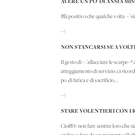
AVERE UN PO' DI ANSIA MI
√à positivo che qualche volta ¬´si
¬†
NON STANCARSI SE A VOLTE
Il gesto di ¬´allacciare le scarpe¬ª 
atteggiamento di servizio: ci rico
po' di fatica e di sacrificio...
¬†
STARE VOLENTIERI CON I 
Cio√® non fare sentire loro che 