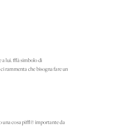
e a lui. √à simbolo di
E ci rammenta che bisogna fare un
mo una cosa pi√π importante da