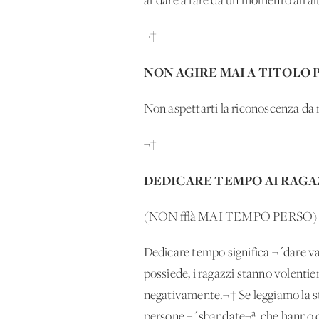
andare a fare da un momento all'al
¬†
NON AGIRE MAI A TITOLO
Non aspettarti la riconoscenza da
¬†
DEDICARE TEMPO AI RAGA
(NON √à MAI TEMPO PERSO)
Dedicare tempo significa ¬´dare va
possiede, i ragazzi stanno volenti
negativamente.¬† Se leggiamo la st
persone ¬´sbandate¬ª, che hanno d