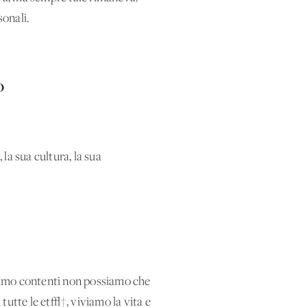
sonali.
O
la sua cultura, la sua
siamo contenti non possiamo che
tutte le et√†, viviamo la vita e